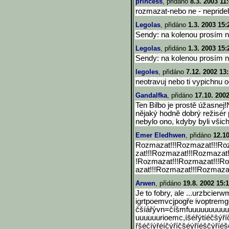
princess
, přidáno
8.3. 2003 11
rozmazat-nebo ne - nepride
Legolas
, přidáno
1.3. 2003 15:
Sendy: na kolenou prosím n
Legolas
, přidáno
1.3. 2003 15:
Sendy: na kolenou prosím n
legoles
, přidáno
7.12. 2002 13
neotravuj nebo ti vypichnu o
Gandalfka
, přidáno
17.10. 200
Ten Bilbo je prostě úžasnej
nějaký hodně dobrý režisér p
nebylo ono, kdyby byli všic
Emer Eledhwen
, přidáno
12.10
Rozmazat!!!Rozmazat!!!Ro
zat!!!Rozmazat!!!Rozmazat!
!Rozmazat!!!Rozmazat!!!R
azat!!!Rozmazat!!!Rozmazat
Arwen
, přidáno
19.8. 2002 15:
Je to fobry, ale ...urzbcier
igrtpoemvcjpogře ivoptrem
čšíářývn=číšmfuuuuuuuuu
uuuuuurioemc,íšéřýtíéčšýří
řšéčíýřéíčýříčšéýříéščýříéš