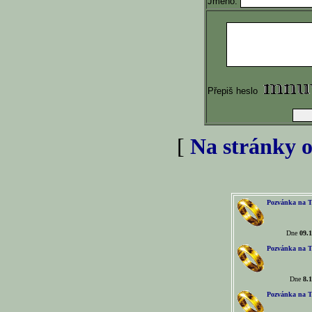
Jméno:
Přepiš heslo
[
Na stránky o
Pozvánka na T
Dne
09.1
Pozvánka na T
Dne
8.1
Pozvánka na T