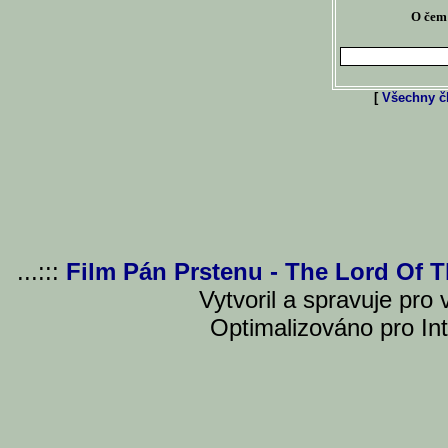
O čem 
[
Všechny čl
...:::
Film Pán Prstenu - The Lord Of 
Vytvoril a spravuje pro
Optimalizováno pro Int