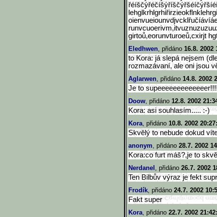
řéíščýřéčíšýříščýřšéíčýřšíé
lehglkrhlgrhiřirzieokflnklehrg
oienvueiounvdjvcklřučíáví
runvcuoerivm,itvuznuzuzu
girtoů,eorunvturoeů,cxirjt h
Eledhwen
, přidáno
16.8. 2002 
to Kora: já slepá nejsem (dl
rozmazávaní, ale oni jsou 
Aglarwen
, přidáno
14.8. 2002 
Je to supeeeeeeeeeeeeer!!!!!
Doow
, přidáno
12.8. 2002 21:3
Kora: asi souhlasím..... :-)
Kora
, přidáno
10.8. 2002 20:27
Skvělý to nebude dokud víte
anonym
, přidáno
28.7. 2002 14
Kora:co furt máš?,je to skvěl
Nerdanel
, přidáno
26.7. 2002 1
Ten Bilbův výraz je fekt supr
Frodík
, přidáno
24.7. 2002 10:
Fakt super
Kora
, přidáno
22.7. 2002 21:42