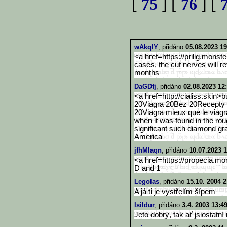
[
75
] [
76
] [
wAkqIY
, přidáno
05.08.2023 19
<a href=https://prilig.monst
cases, the cut nerves will re
months
DaGDfj
, přidáno
02.08.2023 12
<a href=http://cialiss.skin>b
20Viagra 20Bez 20Recepty
20Viagra mieux que le viag
when it was found in the rou
significant such diamond gra
America
jfhMIaqn
, přidáno
10.07.2023 1
<a href=https://propecia.m
D and 1
Legolas
, přidáno
15.10. 2004 2
A já ti je vystřelím šípem
Isildur
, přidáno
3.4. 2003 13:4
Jeto dobrý, tak ať jsiostatní