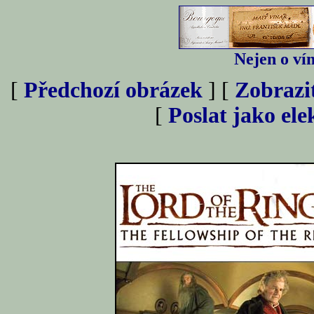
Nejen o vín
[
Předchozí obrázek
] [
Zobrazi
[
Poslat jako el