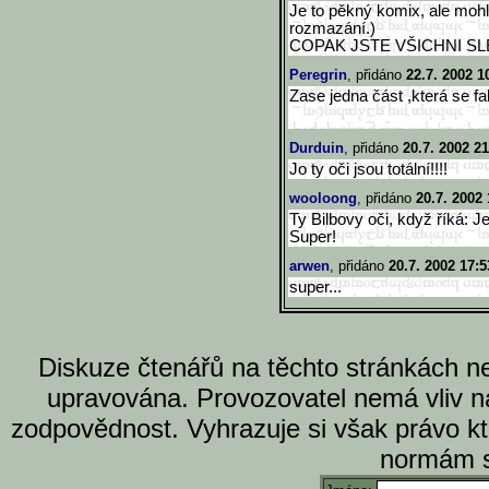
Je to pěkný komix, ale mohl
rozmazání.)
COPAK JSTE VŠICHNI SLE
Peregrin
, přidáno
22.7. 2002 1
Zase jedna část ,která se fa
Durduin
, přidáno
20.7. 2002 21
Jo ty oči jsou totální!!!!
wooloong
, přidáno
20.7. 2002 
Ty Bilbovy oči, když říká: J
Super!
arwen
, přidáno
20.7. 2002 17:5
super...
Diskuze čtenářů na těchto stránkách n
upravována. Provozovatel nemá vliv n
zodpovědnost. Vyhrazuje si však právo k
normám s