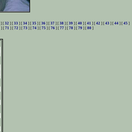
] [
32
] [
33
] [
34
] [
35
] [
36
] [
37
] [
38
] [
39
] [
40
] [
41
] [
42
] [
43
] [
44
] [
45
]
] [
71
] [
72
] [
73
] [
74
] [
75
] [
76
] [
77
] [
78
] [
79
] [
80
]