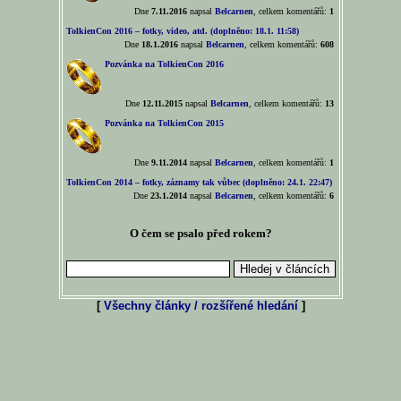
Dne
7.11.2016
napsal
Belcarnen
, celkem komentářů:
1
TolkienCon 2016 – fotky, video, atd. (doplněno: 18.1. 11:58)
Dne
18.1.2016
napsal
Belcarnen
, celkem komentářů:
608
Pozvánka na TolkienCon 2016
Dne
12.11.2015
napsal
Belcarnen
, celkem komentářů:
13
Pozvánka na TolkienCon 2015
Dne
9.11.2014
napsal
Belcarnen
, celkem komentářů:
1
TolkienCon 2014 – fotky, záznamy tak vůbec (doplněno: 24.1. 22:47)
Dne
23.1.2014
napsal
Belcarnen
, celkem komentářů:
6
O čem se psalo před rokem?
[
Všechny články / rozšířené hledání
]