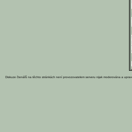
Diskuze čtenářů na těchto stránkách není provozovatelem serveru nijak moderována a uprav