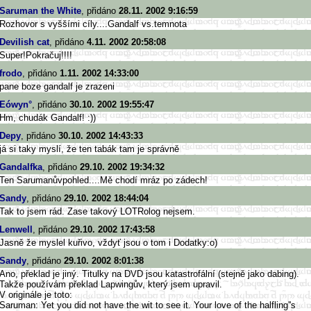
Saruman the White
, přidáno
28.11. 2002 9:16:59
Rozhovor s vyššími cíly....Gandalf vs.temnota
Devilish cat
, přidáno
4.11. 2002 20:58:08
Super!Pokračuj!!!!
frodo
, přidáno
1.11. 2002 14:33:00
pane boze gandalf je zrazeni
Eówyn°
, přidáno
30.10. 2002 19:55:47
Hm, chudák Gandalf! :))
Depy
, přidáno
30.10. 2002 14:43:33
já si taky myslí, že ten tabák tam je správně
Gandalfka
, přidáno
29.10. 2002 19:34:32
Ten Sarumanůvpohled....Mě chodí mráz po zádech!
Sandy
, přidáno
29.10. 2002 18:44:04
Tak to jsem rád. Zase takový LOTRolog nejsem.
Lenwell
, přidáno
29.10. 2002 17:43:58
Jasně že myslel kuřivo, vždyť jsou o tom i Dodatky:o)
Sandy
, přidáno
29.10. 2002 8:01:38
Ano, překlad je jiný. Titulky na DVD jsou katastrofální (stejně jako dabing).
Takže používám překlad Lapwingův, který jsem upravil.
V originále je toto:
Saruman: Yet you did not have the wit to see it. Your love of the halfling''s