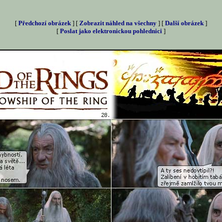
[
Předchozí obrázek
] [
Zobrazit náhled na všechny
] [
Další obrázek
]
[
Poslat jako elektronickou pohlednici
]