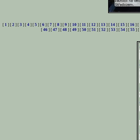
[
1
] [
2
] [
3
] [
4
] [
5
] [
6
] [
7
] [
8
] [
9
] [
10
] [
11
] [
12
] [
13
] [
14
] [
15
] [
16
] [
[
46
] [
47
] [
48
] [
49
] [
50
] [
51
] [
52
] [
53
] [
54
] [
55
] [