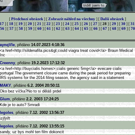
[
Předchozí obrázek
] [
Zobrazit náhled na všechny
] [
Další obrázek
]
17
] [
18
] [
19
] [
20
] [
21
] [
22
] [
23
] [
24
] [
25
] [
26
] [
27
] [
28
] [
29
] [
30
] [
31
56
] [
57
] [
58
] [
59
] [
60
] [
61
] [
62
] [
63
] [
64
] [
65
] [
66
] [
67
] [
68
] [
69
] [
70
aynqVIe
, přidáno
14.07.2023 4:18:36
<a href=http://sildenafila.pics&g
t;could viagra treat covid</a> Braun Medical
Inc
Creenny
, přidáno
19.2.2023 17:12:32
<a href=http://buycialis.homes>
;cialis generic 5mg</a> evecare cialis
portugal The government closure came during the peak period for preparing
IRS systems for the 2014 filing season, the agency said in a statement
MAKY
, přidáno
6.2. 2004 20:50:11
Oko bez víčka?No to si děláš prdel
Glum
, přidáno
2.2. 2003 17:24:25
Kde je to auto? Smradi
legoles
, přidáno
7.12. 2002 13:56:37
izjfjrift
legoles
, přidáno
7.12. 2002 13:55:15
sandy, uz bys mohl ten film dokoncit