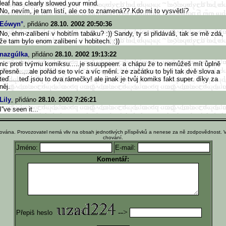
leaf has clearly slowed your mind.
No, nevím, je tam listí, ale co to znamená?? Kdo mi to vysvětlí?
Eówyn°
, přidáno
28.10. 2002 20:50:36
No, ehm-zalíbení v hobitím tabáku? :)) Sandy, ty si přidáváš, tak se mě zdá,
že tam bylo enom zalíbení v hobitech. :))
nazgúlka
, přidáno
28.10. 2002 19:13:22
nic proti tvýmu komiksu.....je ssuuppeerr. a chápu že to nemůžeš mít ůplně
přesně.....ale pořád se to víc a víc mění. ze začátku to byli tak dvě slova a
teď.....teď jsou to dva rámečky! ale jinak je tvůj komiks fakt super. díky za
něj.
Lily
, přidáno
28.10. 2002 7:26:21
I''ve seen it...
ována. Provozovatel nemá vliv na obsah jednotlivých příspěvků a nenese za ně zodpovědnost. 
chování.
Jméno:
E-mail:
Komentář:
-->
Přepiš heslo