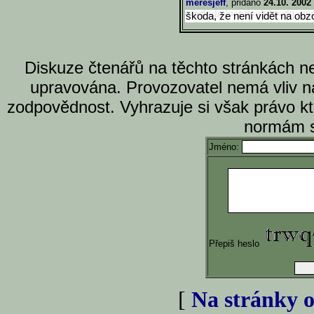
meresjeff
, přidáno
24.10. 2002
škoda, že není vidět na obz
Diskuze čtenářů na těchto stránkách n
upravována. Provozovatel nemá vliv n
zodpovědnost. Vyhrazuje si však právo k
normám s
Jméno:
Přepiš heslo
[
Na stránky o