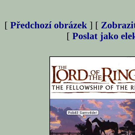
[
Předchozí obrázek
] [
Zobrazi
[
Poslat jako el