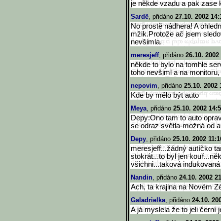
je někde vzadu a pak zase
Sardë
, přidáno
27.10. 2002 14:
No prostě nádhera! A ohledn
mžik.Protože ač jsem sledov
nevšimla.
meresjeff
, přidáno
26.10. 2002
někde to bylo na tomhle ser
toho nevšiml a na monitoru, j
nepovim
, přidáno
25.10. 2002 
Kde by mělo být auto
Meya
, přidáno
25.10. 2002 14:
Depy:Ono tam to auto opravdu
se odraz světla-možná od a
Depy
, přidáno
25.10. 2002 11:1
meresjeff...žádný autíčko t
stokrát...to byl jen kouř...n
všichni...taková indukovaná 
Nandin
, přidáno
24.10. 2002 2
Ach, ta krajina na Novém Zé
Galadrielka
, přidáno
24.10. 20
A já myslela že to jeli černí 