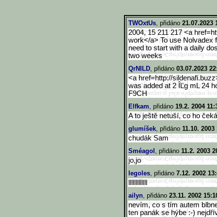
TWOxtUs
, přidáno
21.07.2023 
2004, 15 211 217 <a href=htt
work</a> To use Nolvadex fo
need to start with a daily do
two weeks
QrNILD
, přidáno
03.07.2023 22
<a href=http://sildenafi.buzz
was added at 2 ÎĽg mL 24 hou
F9CH
Elfkam
, přidáno
19.2. 2004 11:
A to ještě netuší, co ho čeká 
glumíšek
, přidáno
11.10. 2003 
chudák Sam
Sméagol
, přidáno
11.2. 2003 2
jo,jo
legoles
, přidáno
7.12. 2002 13
lllllllllllll
ailyn
, přidáno
23.11. 2002 15:1
nevím, co s tím autem blbnete
ten panák se hýbe :-) nejdř