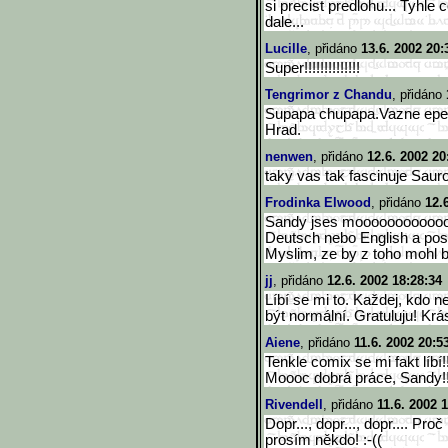
si precist predlohu... Tyhle 
dale...
Lucille
, přidáno
13.6. 2002 20:
Super!!!!!!!!!!!!!!
Tengrimor z Chandu
, přidáno
Supapa chupapa.Vazne epesn
Hrad.
nenwen
, přidáno
12.6. 2002 20
taky vas tak fascinuje Saur
Frodinka Elwood
, přidáno
12.
Sandy jses mooooooooooooo
Deutsch nebo English a posl
Myslim, ze by z toho mohl b
jj
, přidáno
12.6. 2002 18:28:34
Líbí se mi to. Každej, kdo 
být normální. Gratuluju! Krá
Aiene
, přidáno
11.6. 2002 20:5
Tenkle comix se mi fakt líbí!!
Moooc dobrá práce, Sandy!!!
Rivendell
, přidáno
11.6. 2002 
Dopr..., dopr..., dopr.... Pr
prosím někdo! :-((