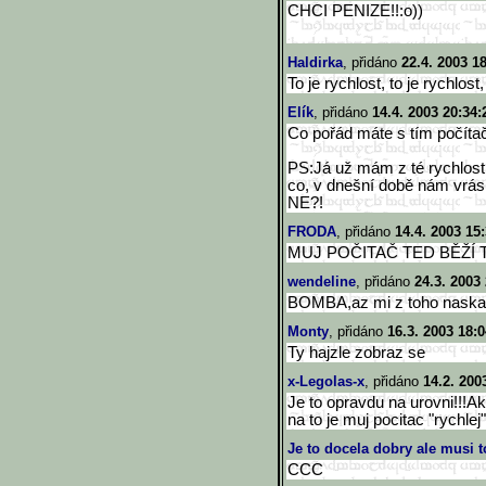
CHCI PENIZE!!:o))
Haldirka
, přidáno
22.4. 2003 1
To je rychlost, to je rychlost,
Elík
, přidáno
14.4. 2003 20:34:
Co pořád máte s tím počí
PS:Já už mám z té rychlosti
co, v dnešní době nám vrás
NE?!
FRODA
, přidáno
14.4. 2003 15
MUJ POČITAČ TED BĚŽÍ 
wendeline
, přidáno
24.3. 2003
BOMBA,az mi z toho naskakal
Monty
, přidáno
16.3. 2003 18:0
Ty hajzle zobraz se
x-Legolas-x
, přidáno
14.2. 200
Je to opravdu na urovni!!!Ak
na to je muj pocitac "rychlej"
Je to docela dobry ale musi 
CCC