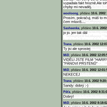
vypadala fakt hrozně.Ale toh
chyby mi nevaděj.
wooloong
, přidáno
10.6. 2002 
Prosím, pokračuj, máš to mo
čem mluvíš....
Sasheenka
, přidáno
10.6. 2002
jo jo. jen tak dál
Trana
, přidáno
10.6. 2002 12:0
Ty jsi ale sprostej
MiD
, přidáno
10.6. 2002 12:05:
VIDĚLI JSTE FILM "HAR
"PÁNOVI PRSTENŮ"
MiD
, přidáno
10.6. 2002 12:01:
NEKECEJ
Trana
, přidáno
10.6. 2002 9:20
Sandy: dobrý :-)
Péťa
, přidáno
10.6. 2002 8:31:
Dobrý!
MiD
, přidáno
10.6. 2002 8:18:0