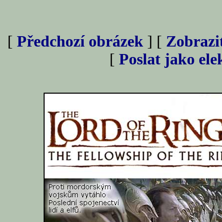
[
Předchozí obrázek
] [
Zobrazi
[
Poslat jako el