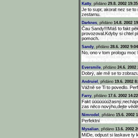
Katty
, přidáno
29.8. 2002 19:35
Je to supr, akorat nez se to
zestarnu.
Darknes
, přidáno
14.8. 2002 19
Čau Sandy!!!Máš to fakt pě
provozoval.Kdyby si chtel pí
pomoch.
Sandy
, přidáno
28.6. 2002 9:04
No, ono v tom prologu moc b
Eversmile
, přidáno
24.6. 2002 
Dobrý, ale mě se to zobrazuj
Andruiel
, přidáno
19.6. 2002 8
Vážně se Ti to povedlo. Perf
Farry
, přidáno
17.6. 2002 14:22
Fakt úúúúúúúžasný,nechápu
zas něco novýho,dejte vědět
Nimrodel
, přidáno
15.6. 2002 
Perfektní
Mysalian
, přidáno
13.6. 2002 2
MiDe, odpust si laskave ty kec