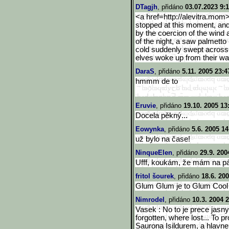
DTagjh
, přidáno
03.07.2023 9:
<a href=http://alevitra.mom>
stopped at this moment, an
by the coercion of the wind 
of the night, a saw palmett
cold suddenly swept across t
elves woke up from their w
DaraS
, přidáno
5.11. 2005 23:4
hmmm de to
Eruvie
, přidáno
19.10. 2005 13
Docela pěkný...
Eowynka
, přidáno
5.6. 2005 14
už bylo na čase!
NinqueElen
, přidáno
29.9. 200
Ufff, koukám, že mám na pár
fritol šourek
, přidáno
18.6. 200
Glum Glum je to Glum Cool
Nimrodel
, přidáno
10.3. 2004 
Vasek : No to je prece jasny
forgotten, where lost... To 
Saurona Isildurem, a hlavne