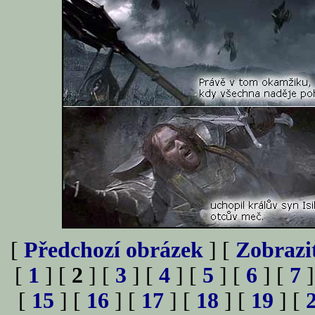
[
Předchozí obrázek
] [
Zobrazi
[
1
] [
2
] [
3
] [
4
] [
5
] [
6
] [
7
]
[
15
] [
16
] [
17
] [
18
] [
19
] [