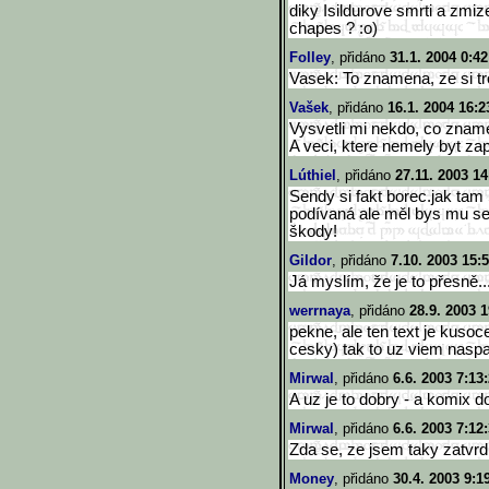
diky Isildurove smrti a zmize
chapes ? :o)
Folley
, přidáno
31.1. 2004 0:42
Vasek: To znamena, ze si tr
Vašek
, přidáno
16.1. 2004 16:2
Vysvetli mi nekdo, co znam
A veci, ktere nemely byt za
Lúthiel
, přidáno
27.11. 2003 14
Sendy si fakt borec.jak tam
podívaná ale měl bys mu se
škody!
Gildor
, přidáno
7.10. 2003 15:
Já myslím, že je to přesně..
werrnaya
, přidáno
28.9. 2003 1
pekne, ale ten text je kusoce
cesky) tak to uz viem naspam
Mirwal
, přidáno
6.6. 2003 7:13
A uz je to dobry - a komix d
Mirwal
, přidáno
6.6. 2003 7:12
Zda se, ze jsem taky zatvrdl
Money
, přidáno
30.4. 2003 9:1