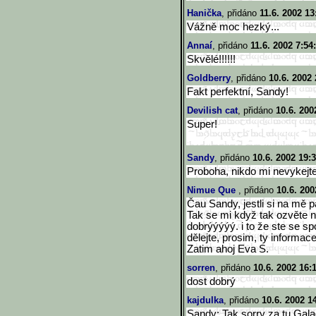
Hanička
, přidáno
11.6. 2002 13
Vážně moc hezký...
Annaí
, přidáno
11.6. 2002 7:54
Skvělé!!!!!!
Goldberry
, přidáno
10.6. 2002 
Fakt perfektní, Sandy!
Devilish cat
, přidáno
10.6. 200
Super!
Sandy
, přidáno
10.6. 2002 19:
Proboha, nikdo mi nevykejte!
Nimue Que
, přidáno
10.6. 200
Čau Sandy, jestli si na mě 
Tak se mi když tak ozvěte na
dobrýýýýý. i to že ste se spo
dělejte, prosim, ty informa
Zatim ahoj Eva S.
sorren
, přidáno
10.6. 2002 16:
dost dobrý
kajdulka
, přidáno
10.6. 2002 1
Sandy: Tak sorry za tu Galad