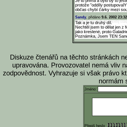
Je to prima a bylo by to ješ
protože "oddíly postupovalY 
občas chybí čárky mezi sou
Sandy
, přidáno
9.6. 2002 23:32
Tak a je tu druhý díl.
Nechtěl jsem to dělat jen z f
jako kreslené, proto Galadrie
Poznámka, Jsem TEN Sand
Diskuze čtenářů na těchto stránkách n
upravována. Provozovatel nemá vliv n
zodpovědnost. Vyhrazuje si však právo k
normám s
Jméno:
Přepiš heslo