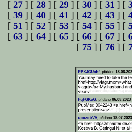
[
27
] [
28
] [
29
] [
30
] [
31
] [
[
39
] [
40
] [
41
] [
42
] [
43
] [
[
51
] [
52
] [
53
] [
54
] [
55
] [
[
63
] [
64
] [
65
] [
66
] [
67
] [
[
75
] [
76
] [
PPXJGUohf
, přidáno
18.08.202
You may need to take the te
href=http://viagr.mom>what
viagra</a> My husband and I
years
FqFGKoG
, přidáno
06.08.2023 
PubMed 3042243 <a href=ht
prescription</a>
upozqtrVA
, přidáno
18.07.2023
<a href=https://finasteride.
Kosova B, Cetingul N, et al