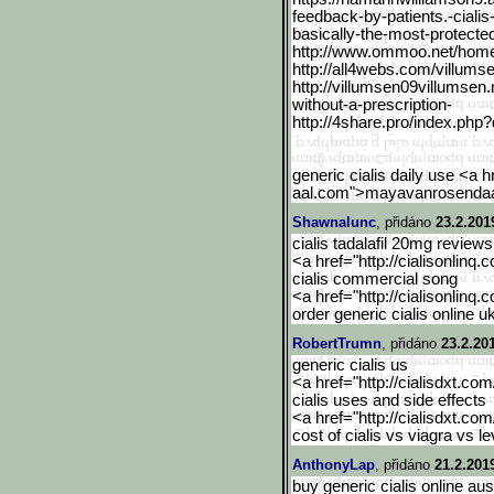
feedback-by-patients.-c
iali
basically-the-most-pr
otecte
http://www.ommoo.net/hom
http://all4webs.com/villu
mse
http://villumsen09villums
en.
without-a-prescripti
on-
http://4share.pro/index.p
hp?
generic cialis daily use <a
aal.com">mayavanrosendaa
Shawnalunc
, přidáno
23.2.201
cialis tadalafil 20mg reviews
<a href="http://cialisonlinq.
cialis commercial song
<a href="http://cialisonlinq.
order generic cialis online u
RobertTrumn
, přidáno
23.2.20
generic cialis us
<a href="http://cialisdxt.co
cialis uses and side effects
<a href="http://cialisdxt.co
cost of cialis vs viagra vs le
AnthonyLap
, přidáno
21.2.201
buy generic cialis online aus