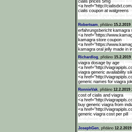
cialis prices 5mg
<a href="http://cialisdxt.co
cialis coupon at walgreens
Robertsam
, přidáno
15.2.2019 
erfahrungsbericht kamagra 
<a href="https://www.kama
kamagra store coupon
<a href="https://www.kama
kamagra oral jelly made in i
Richardlog
, přidáno
15.2.2019
viagra dosage by age
<a href="http://viagrapipls.c
viagra generic availability sil
<a href="http://viagrapipls.c
generic names for viagra jo
RonnieVak
, přidáno
12.2.2019 
cost of cialis and viagra
<a href="http://viagrapipls.c
buy generic viagra from indi
<a href="http://viagrapipls.c
generic viagra cost per pill
JosephGen
, přidáno
12.2.2019