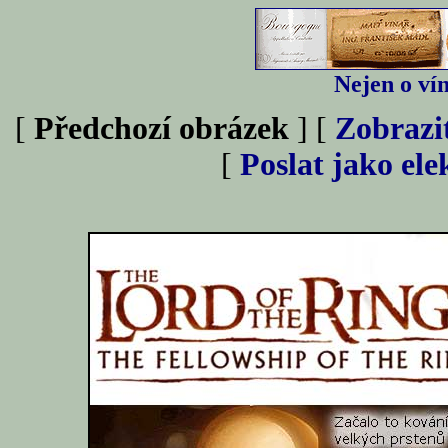
Nejen o vín
[
Předchozí obrázek
] [
Zobrazi
[
Poslat jako el