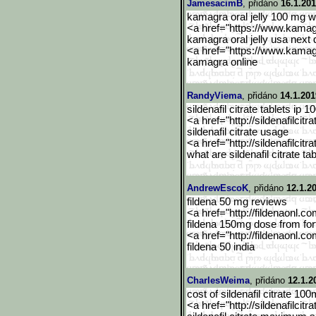
JamesacimB
, přidáno
16.1.201
kamagra oral jelly 100 mg 
<a href="https://www.kama
kamagra oral jelly usa next 
<a href="https://www.kama
kamagra online
RandyViema
, přidáno
14.1.201
sildenafil citrate tablets ip 
<a href="http://sildenafilcitra
sildenafil citrate usage
<a href="http://sildenafilcitra
what are sildenafil citrate tab
AndrewEscoK
, přidáno
12.1.2
fildena 50 mg reviews
<a href="http://fildenaonl.c
fildena 150mg dose from for
<a href="http://fildenaonl.c
fildena 50 india
CharlesWeima
, přidáno
12.1.2
cost of sildenafil citrate 10
<a href="http://sildenafilcitra