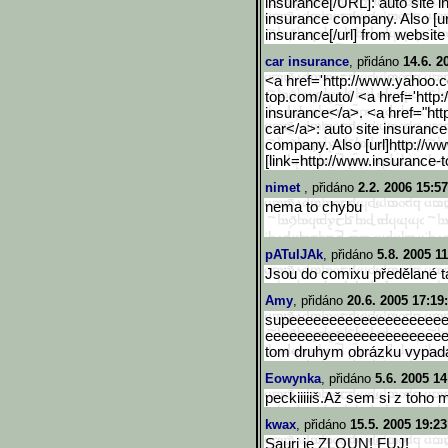
insurance[/URL]: auto site i
insurance company. Also [ur
insurance[/url] from website 
car insurance
, přidáno
14.6. 2
<a href='http://www.yahoo.
top.com/a
uto/ <a href='http
insurance</a>. <a href="htt
car</a>: auto site insurance
company. Also [url]http://w
[link=http://www.insurance-t
nimet
, přidáno
2.2. 2006 15:57
nema to chybu
pATulJAk
, přidáno
5.8. 2005 1
Jsou do comixu předělané t
Amy
, přidáno
20.6. 2005 17:19
supeeeeeeeeeeeeeeeeeee
eeeeeeeeeeeeeeeeeeeeee
tom druhym obrázku vypadá
Eowynka
, přidáno
5.6. 2005 14
peckiiiiiš.Až sem si z toho 
kwax
, přidáno
15.5. 2005 19:23
Sauri je ZLOUN! FUJ!