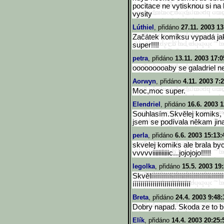
pocitace ne vytisknou si na
vysity
Lúthiel
, přidáno
27.11. 2003 13
Začátek komiksu vypadá jako
super!!!!
petra
, přidáno
13.11. 2003 17:0
ooooooooaby se galadriel n
Aorwyn
, přidáno
4.11. 2003 7:
Moc,moc super.
Elendriel
, přidáno
16.6. 2003 1
Souhlasím.Skvělej komiks, 
jsem se podívala někam jina
perla
, přidáno
6.6. 2003 15:13:
skvelej komiks ale brala by
vvvvviiiiiiiiiiic...jojojojo!!
!!!
legolka
, přidáno
15.5. 2003 19
Skvělííííííííííííííííííííííííí
ííííííííííí
ííííííííííííííííííííííííííííí
Breta
, přidáno
24.4. 2003 9:48:
Dobry napad. Skoda ze to bud
Elík
, přidáno
14.4. 2003 20:25: