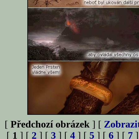
[
Předchozí obrázek
] [
Zobrazi
[
1
] [
2
] [
3
] [
4
] [
5
] [
6
] [
7
]