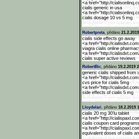
<a href="http://cialisonlinq.
cialis generic in usa
<a href="http://cialisonlinq.
cialis dosage 10 vs 5 mg
Robertpreta
, přidáno
21.2.2019
cialis side effects go away
<a href="http://cialisdxt.co
viagra cialis online pharmac
<a href="http://cialisdxt.co
cialis super active reviews
RobertBic
, přidáno
19.2.2019 2
generic cialis shipped from 
<a href="http://cialisdxt.co
cvs price for cialis 5mg
<a href="http://cialisdxt.co
side effects of cialis 5 mg
Lloydelari
, přidáno
18.2.2019 
cialis 20 mg 30'lu tablet
<a href="http://cialispaxl.co
cialis coupon card program
<a href="http://cialispaxl.co
equivalent doses of cialis a