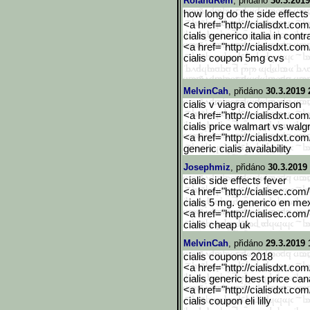
RolandRem
, přidáno
30.3.2019
how long do the side effects o
<a href="http://cialisdxt.co
cialis generico italia in con
<a href="http://cialisdxt.co
cialis coupon 5mg cvs
MelvinCah
, přidáno
30.3.2019 
cialis v viagra comparison
<a href="http://cialisdxt.co
cialis price walmart vs walg
<a href="http://cialisdxt.co
generic cialis availability
Josephmiz
, přidáno
30.3.2019
cialis side effects fever
<a href="http://cialisec.com
cialis 5 mg. generico en me
<a href="http://cialisec.com
cialis cheap uk
MelvinCah
, přidáno
29.3.2019 
cialis coupons 2018
<a href="http://cialisdxt.co
cialis generic best price ca
<a href="http://cialisdxt.co
cialis coupon eli lilly