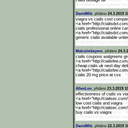
cialis dosage uk
DavidMib
, přidáno
24.3.2019 1
viagra vs cialis cost compa
<a href="http://cialisdxt.co
cialis professional online 
<a href="http://cialisdxt.co
generic cialis available unit
Malcolmkeymn
, přidáno
24.3.
cialis coupons walgreens g
<a href="http://cialisfee.co
cheap cialis uk next day del
<a href="http://cialisfee.co
cialis 20 mg price at cvs
AllenLon
, přidáno
23.3.2019 1
effectiveness of cialis vs v
<a href="http://cialisec.com
low cost cialis and viagra
<a href="http://cialisec.com
buy cialis vs viagra
DavidMib
, přidáno
22.3.2019 1