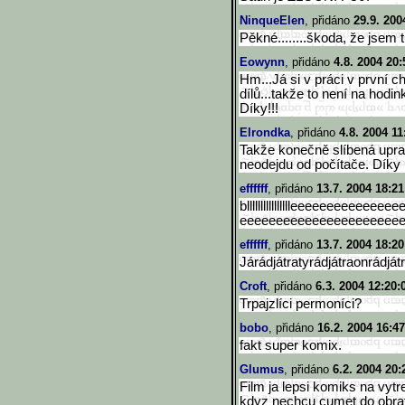
NinqueElen
, přidáno
29.9. 200
Pěkné........škoda, že jsem t
Eowynn
, přidáno
4.8. 2004 20:
Hm...Já si v práci v první c
dílů...takže to není na hodi
Díky!!!
Elrondka
, přidáno
4.8. 2004 11
Takže konečně slíbená upra
neodejdu od počítače. Díky
effffff
, přidáno
13.7. 2004 18:21
blllllllllllllllleeeeeeeeeeeee
ee
eeeeeeeeeeeeeeeeeeeeee
effffff
, přidáno
13.7. 2004 18:20
Járádjátratyrádjátraonrádját
Croft
, přidáno
6.3. 2004 12:20:
Trpajzlíci permoníci?
bobo
, přidáno
16.2. 2004 16:47
fakt super komix.
Glumus
, přidáno
6.2. 2004 20:
Film ja lepsi komiks na vytre
kdyz nechcu cumet do obrat