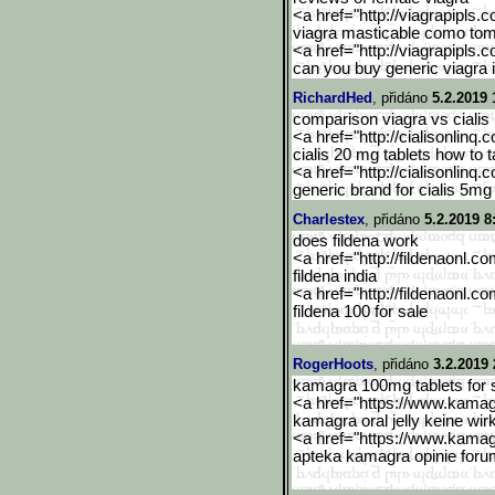
<a href="http://viagrapipls.c
viagra masticable como to
<a href="http://viagrapipls.c
can you buy generic viagra i
RichardHed
, přidáno
5.2.2019 
comparison viagra vs cialis
<a href="http://cialisonlinq.
cialis 20 mg tablets how to 
<a href="http://cialisonlinq.
generic brand for cialis 5mg -
Charlestex
, přidáno
5.2.2019 8
does fildena work
<a href="http://fildenaonl.c
fildena india
<a href="http://fildenaonl.c
fildena 100 for sale
RogerHoots
, přidáno
3.2.2019 
kamagra 100mg tablets for s
<a href="https://www.kama
kamagra oral jelly keine wir
<a href="https://www.kama
apteka kamagra opinie foru