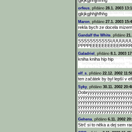
gjkjkgjhhjjhfhhg
orfeus
, přidáno
28.1. 2003 13:
gjkjkgjhhjjhfhhg
Maron
, přidáno
27.1. 2003 15:
rekla bych ze docela mizerna
Gandalf the White
, přidáno
21.
SSSSSSSSSSSUUUUUU
PPPPEEEEEEEEEERRRRRR
Galadriel
, přidáno
8.1. 2003 17
kniha kniha hip hip
elf_s
, přidáno
22.12. 2002 11:5
ten začátek by byl lepší v el
Syky
, přidáno
30.11. 2002 20:4
Dobrýýýýýýýýýýýýýýýýýý
ýýýýýýýýýýýýýýýýýýýýýý
ýýýýýýýýýýýýýýýýýýýýýý
ýýýýýýýýýýýýýýýýýýýýýý
ýýýýýýýýýýýýýýýýýýýýýýýý
Gehena
, přidáno
6.11. 2002 20
Strč si to něka a dej sem radši c