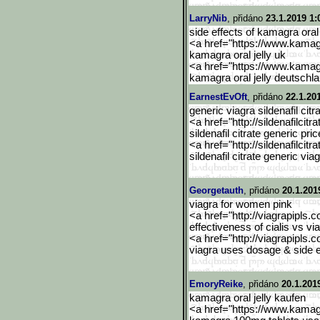
LarryNib
, přidáno
23.1.2019 1:
side effects of kamagra oral 
<a href="https://www.kama
kamagra oral jelly uk
<a href="https://www.kama
kamagra oral jelly deutschl
EarnestEvOft
, přidáno
22.1.20
generic viagra sildenafil cit
<a href="http://sildenafilcitra
sildenafil citrate generic pric
<a href="http://sildenafilcitra
sildenafil citrate generic vi
Georgetauth
, přidáno
20.1.201
viagra for women pink
<a href="http://viagrapipls.c
effectiveness of cialis vs vi
<a href="http://viagrapipls.c
viagra uses dosage & side ef
EmoryReike
, přidáno
20.1.201
kamagra oral jelly kaufen
<a href="https://www.kama