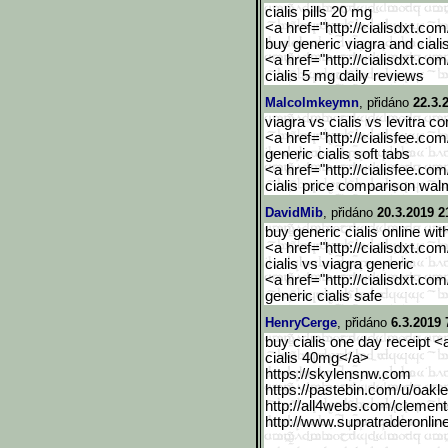
cialis pills 20 mg
<a href="http://cialisdxt.co
buy generic viagra and cial
<a href="http://cialisdxt.co
cialis 5 mg daily reviews
Malcolmkeymn
, přidáno
22.3.
viagra vs cialis vs levitra 
<a href="http://cialisfee.co
generic cialis soft tabs
<a href="http://cialisfee.co
cialis price comparison wal
DavidMib
, přidáno
20.3.2019 2
buy generic cialis online wi
<a href="http://cialisdxt.co
cialis vs viagra generic
<a href="http://cialisdxt.co
generic cialis safe
HenryCerge
, přidáno
6.3.2019 
buy cialis one day receipt 
cialis 40mg</a>
https://skylensnw.com
https://pastebin.com/u/oa
kl
http://all4webs.com/cleme
n
http://www.supratraderonl
in