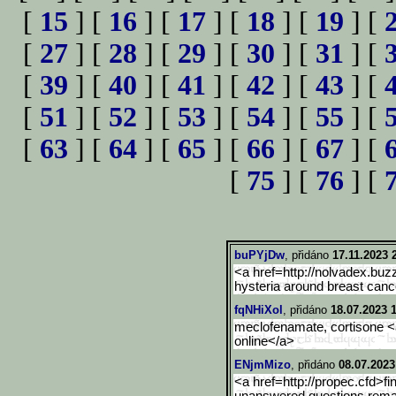
[
15
] [
16
] [
17
] [
18
] [
19
] [
[
27
] [
28
] [
29
] [
30
] [
31
] [
[
39
] [
40
] [
41
] [
42
] [
43
] [
[
51
] [
52
] [
53
] [
54
] [
55
] [
[
63
] [
64
] [
65
] [
66
] [
67
] [
[
75
] [
76
] [
buPYjDw
, přidáno
17.11.2023 
<a href=http://nolvadex.bu
hysteria around breast canc
fqNHiXol
, přidáno
18.07.2023 
meclofenamate, cortisone <a 
online</a>
ENjmMizo
, přidáno
08.07.2023
<a href=http://propec.cfd>fi