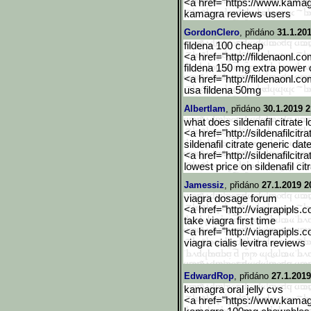
<a href="https://www.kama
kamagra reviews users
GordonClero
, přidáno
31.1.20
fildena 100 cheap
<a href="http://fildenaonl.c
fildena 150 mg extra power 
<a href="http://fildenaonl.c
usa fildena 50mg
Albertlam
, přidáno
30.1.2019 2
what does sildenafil citrate l
<a href="http://sildenafilcitra
sildenafil citrate generic dat
<a href="http://sildenafilcitra
lowest price on sildenafil cit
Jamessiz
, přidáno
27.1.2019 2
viagra dosage forum
<a href="http://viagrapipls.c
take viagra first time
<a href="http://viagrapipls.c
viagra cialis levitra reviews
EdwardRop
, přidáno
27.1.2019
kamagra oral jelly cvs
<a href="https://www.kama