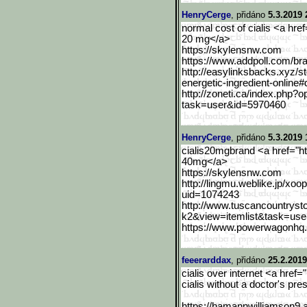
HenryCerge
, přidáno
5.3.2019 
normal cost of cialis <a hre
20 mg</a>
https://skylensnw.com
https://www.addpoll.com/b
r
http://easylinksbacks.xyz
/s
energetic-ingred
ient-online
http://zoneti.ca/index.ph
p?o
task=user&id=5970460
HenryCerge
, přidáno
5.3.2019 
cialis20mgbrand <a href="h
40mg</a>
https://skylensnw.com
http://lingmu.weblike.jp/
xoop
uid=1074243
http://www.tuscancountrys
t
k2&view=itemlist&task=use
https://www.powerwagonhq.
feeerarddax
, přidáno
25.2.2019
cialis over internet <a hre
cialis without a doctor's pre
https://hamannwilliamson9
.