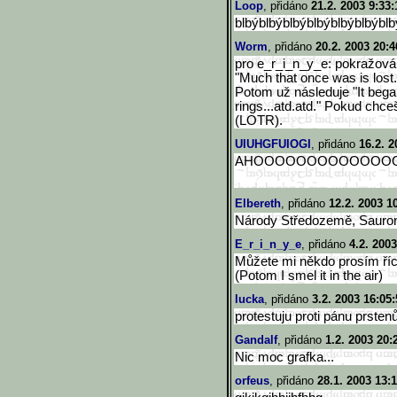
Loop
, přidáno
21.2. 2003 9:33:
blbýblbýblbýblbýblbýblbýblb
Worm
, přidáno
20.2. 2003 20:4
pro e_r_i_n_y_e: pokražován
"Much that once was is lost
Potom už následuje "It began
rings...atd.atd." Pokud chc
(LOTR).
UIUHGFUIOGI
, přidáno
16.2. 2
AHOOOOOOOOOOOOO
Elbereth
, přidáno
12.2. 2003 1
Národy Středozemě, Sauron
E_r_i_n_y_e
, přidáno
4.2. 2003
Můžete mi někdo prosím říct
(Potom I smel it in the air)
lucka
, přidáno
3.2. 2003 16:05:
protestuju proti pánu prstenů
Gandalf
, přidáno
1.2. 2003 20:
Nic moc grafka...
orfeus
, přidáno
28.1. 2003 13: