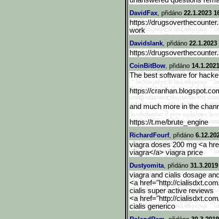
unanswered questions rema
DavidFax
, přidáno
22.1.2023 1
https://drugsoverthecounter
work
Davidslank
, přidáno
22.1.2023
https://drugsoverthecounter
CoinBitBow
, přidáno
14.1.2021
The best software for hacker
https://cranhan.blogspot.
co
and much more in the chan
https://t.me/brute_engine
RichardFourf
, přidáno
6.12.20
viagra doses 200 mg <a href=
viagra</a> viagra price
Dustyomita
, přidáno
31.3.2019
viagra and cialis dosage a
<a href="http://cialisdxt.co
cialis super active reviews
<a href="http://cialisdxt.co
cialis generico