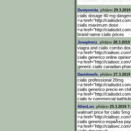
Dustyomita
, přidáno
29.3.2019
cialis dosage 40 mg danger
<a href="http://cialisdxt.co
cialis maximum dose
<a href="http://cialisdxt.co
brand name cialis prices
Josephmiz
, přidáno
28.3.2019
viagra and cialis combo do
<a href="http://cialisec.com
cialis generico online opinion
<a href="http://cialisec.com
generic cialis canadian ph
Davidneofs
, přidáno
27.3.2019
cialis professional 20mg
<a href="http://cialisdxt.co
cialis generico precio en chi
<a href="http://cialisdxt.co
cialis tv commercial bathtu
AllenLon
, přidáno
25.3.2019 7
walmart price for cialis 5mg
<a href="http://cialisec.com
cialis generico espaĂ±a pay
<a href="http://cialisec.com