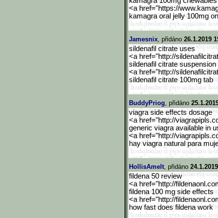
kamagra 100mg chewables 
<a href="https://www.kama
kamagra oral jelly 100mg on
Jamesnix
, přidáno
26.1.2019 1
sildenafil citrate uses
<a href="http://sildenafilcitra
sildenafil citrate suspensio
<a href="http://sildenafilcitra
sildenafil citrate 100mg tab
BuddyPriog
, přidáno
25.1.2019
viagra side effects dosage
<a href="http://viagrapipls.c
generic viagra available in u
<a href="http://viagrapipls.c
hay viagra natural para muj
HollisAmelt
, přidáno
24.1.2019
fildena 50 review
<a href="http://fildenaonl.c
fildena 100 mg side effects
<a href="http://fildenaonl.c
how fast does fildena work