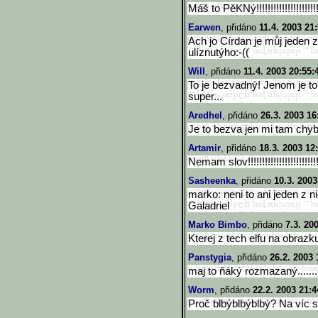
Máš to PěKNý!!!!!!!!!!!!!!!!!!!
Earwen
, přidáno
11.4. 2003 21
Ach jo Círdan je můj jeden z 
ulíznutýho:-((
Will
, přidáno
11.4. 2003 20:55:
To je bezvadný! Jenom je to
super...
Aredhel
, přidáno
26.3. 2003 16
Je to bezva jen mi tam chybí
Artamir
, přidáno
18.3. 2003 12
Nemam slov!!!!!!!!!!!!!!!!!!!!!!!!!
Sasheenka
, přidáno
10.3. 2003
marko: neni to ani jeden z n
Galadriel
Marko Bimbo
, přidáno
7.3. 20
Kterej z tech elfu na obrazku
Panstygia
, přidáno
26.2. 2003 
maj to ňáký rozmazaný.......
Worm
, přidáno
22.2. 2003 21:4
Proč blbýblbýblbý? Na víc