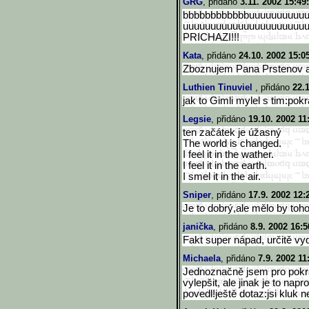
GRG
, přidáno
3.11. 2002 15:49
bbbbbbbbbbbbuuuuuuuuuu
uuuuuuuuuuuuuuuuuuuuuu
PRICHAZI!!!
Kata
, přidáno
24.10. 2002 15:0
Zboznujem Pana Prstenov a
Luthien Tinuviel
, přidáno
22.
jak to Gimli mylel s tim:pokr
Legsie
, přidáno
19.10. 2002 11
ten začátek je úžasný
The world is changed.
I feel it in the wather.
I feel it in the earth.
I smel it in the air.
Sniper
, přidáno
17.9. 2002 12:
Je to dobrý,ale mělo by toho
janička
, přidáno
8.9. 2002 16:5
Fakt super nápad, určitě vy
Michaela
, přidáno
7.9. 2002 11
Jednoznačně jsem pro pokr
vylepšit, ale jinak je to nap
povedl!ještě dotaz:jsi kluk 