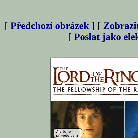
[
Předchozí obrázek
] [
Zobrazi
[
Poslat jako el