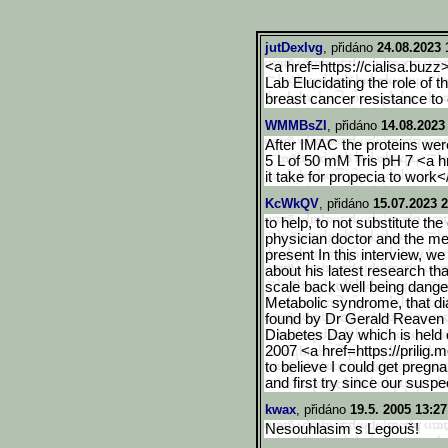
jutDexIvg
, přidáno
24.08.2023 
<a href=https://cialisa.buzz
Lab Elucidating the role of t
breast cancer resistance t
WMMBsZl
, přidáno
14.08.2023
After IMAC the proteins wer
5 L of 50 mM Tris pH 7 <a 
it take for propecia to work
KcWkQV
, přidáno
15.07.2023 2
to help, to not substitute t
physician doctor and the m
present In this interview, 
about his latest research th
scale back well being dang
Metabolic syndrome, that dia
found by Dr Gerald Reaven 
Diabetes Day which is held 
2007 <a href=https://prilig.
to believe I could get pregnan
and first try since our susp
kwax
, přidáno
19.5. 2005 13:27
Nesouhlasim s Legouš!