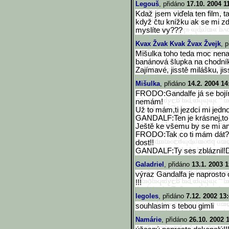
Legouš
, přidáno
17.10. 2004 1
Kdaž jsem viďela ten film, t
když čtu knížku ak se mi zd
myslíte vy???
Kvax Žvak Kvak Žvax Žvejk
, 
Mišulka toho teda moc nenaps
banánová šlupka na c
Zajímavé, jisstě milášku, jiss
Mišulka
, přidáno
14.2. 2004 14
FRODO:Gandalfe já se bojím
nemám!
Už to mám,ti jezdci mi jedno
GANDALF:Ten je krásnej,to
Ještě ke všemu by se mi ani
FRODO:Tak co ti mám dát?
dost!!
GANDALF:Ty ses zbláznil!D
Galadriel
, přidáno
13.1. 2003 1
výraz Gandalfa je naprosto 
!!!
legoles
, přidáno
7.12. 2002 13
souhlasim s tebou gimli
Namárie
, přidáno
26.10. 2002 