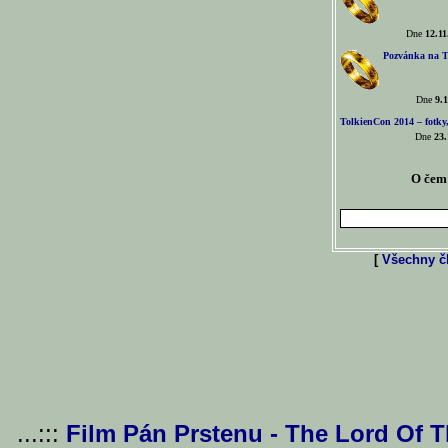
Dne
12.11
Pozvánka na T
Dne
9.1
TolkienCon 2014 – fotky,
Dne
23.
O čem 
[
Všechny čl
...:::
Film Pán Prstenu - The Lord Of 