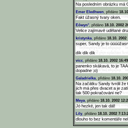
Na posledním obrázku má Ga
Emer Eledhwen
, přidáno
18.10
Fakt úžasný tvary oken.
Eówyn°
, přidáno
18.10. 2002 2
Velice zajímavě udělané dru
kristynka
, přidáno
18.10. 2002
super, Sandy je to úúúúžas
dík dík dík
vicc
, přidáno
18.10. 2002 16:49
panenko skákavá, to je TAA
dopadne ;o)
Galadrielka
, přidáno
18.10. 20
Na začátku Sandy tvrdil že 
jich má přes dvacet a je zat
tak 500 pokračování ne?
Meya
, přidáno
18.10. 2002 12:
Jó hezké, jen tak dál!
Lily
, přidáno
18.10. 2002 7:13:
dlouho to bez komentáře neb