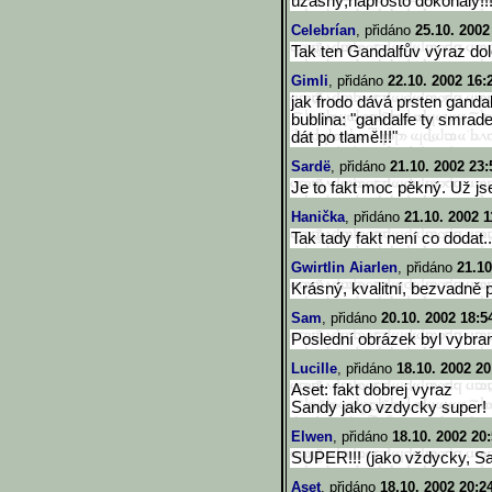
úžasný,naprosto dokonalý!!
Celebrían
, přidáno
25.10. 2002
Tak ten Gandalfův výraz dole
Gimli
, přidáno
22.10. 2002 16:
jak frodo dává prsten gandal
bublina: "gandalfe ty smrade 
dát po tlamě!!!"
Sardë
, přidáno
21.10. 2002 23:
Je to fakt moc pěkný. Už j
Hanička
, přidáno
21.10. 2002 1
Tak tady fakt není co dodat.
Gwirtlin Aiarlen
, přidáno
21.10
Krásný, kvalitní, bezvadně 
Sam
, přidáno
20.10. 2002 18:5
Poslední obrázek byl vybran
Lucille
, přidáno
18.10. 2002 20
Aset: fakt dobrej vyraz
Sandy jako vzdycky super!
Elwen
, přidáno
18.10. 2002 20
SUPER!!! (jako vždycky, S
Aset
, přidáno
18.10. 2002 20:2