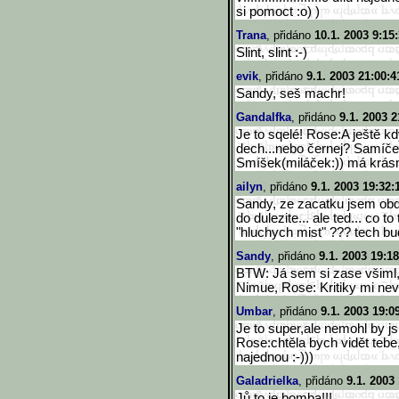
si pomoct :o) )
Trana
, přidáno
10.1. 2003 9:15
Slint, slint :-)
evik
, přidáno
9.1. 2003 21:00:4
Sandy, seš machr!
Gandalfka
, přidáno
9.1. 2003 2
Je to sqelé! Rose:A ještě kdy
dech...nebo černej? Samíče
Smíšek(miláček:)) má krásn
ailyn
, přidáno
9.1. 2003 19:32:
Sandy, ze zacatku jsem ob
do dulezite... ale ted... co
"hluchych mist" ??? tech bud
Sandy
, přidáno
9.1. 2003 19:18
BTW: Já sem si zase všiml,
Nimue, Rose: Kritiky mi neva
Umbar
, přidáno
9.1. 2003 19:0
Je to super,ale nemohl by js
Rose:chtěla bych vidět teb
najednou :-)))
Galadrielka
, přidáno
9.1. 2003
Jů,to je bomba!!!