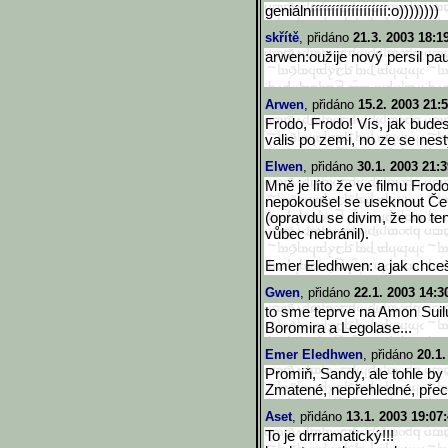
geniálnííííííííííííííííííí:o))
))))))
skřítě
, přidáno
21.3. 2003 18:1
arwen:oužije nový persil pau
Arwen
, přidáno
15.2. 2003 21:
Frodo, Frodo! Vís, jak bude
valis po zemi, no ze se nest
Elwen
, přidáno
30.1. 2003 21:3
Mně je líto že ve filmu Frod
nepokoušel se useknout Čer
(opravdu se divim, že ho te
vůbec nebránil).
Emer Eledhwen: a jak chceš
Gwen
, přidáno
22.1. 2003 14:3
to sme teprve na Amon Suilu
Boromira a Legolase...
Emer Eledhwen
, přidáno
20.1.
Promiň, Sandy, ale tohle by 
Zmatené, nepřehledné, přec
Aset
, přidáno
13.1. 2003 19:07
To je drrramatický!!!