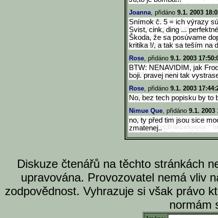
Joanna
, přidáno
9.1. 2003 18:0
Snímok č. 5 = ich výrazy sú
Svist, cink, ding ... perfektné
Škoda, že sa posúvame dopred
kritika !/, a tak sa teším na ďa
Rose
, přidáno
9.1. 2003 17:50:
BTW: NENAVIDIM, jak Frodo
boji. pravej neni tak vystra
Rose
, přidáno
9.1. 2003 17:44:
No, bez tech popisku by to 
Nimue Que
, přidáno
9.1. 2003 
no, ty před tim jsou sice mo
zmatenej..
Diskuze čtenářů na těchto stránkách n
upravována. Provozovatel nemá vliv n
zodpovědnost. Vyhrazuje si však právo k
normám s