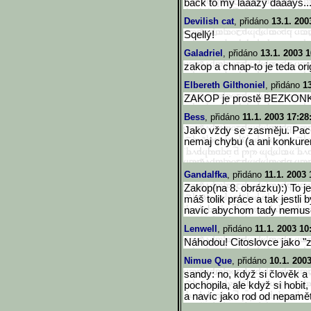
back to my laaazy daaays...
Devilish cat
, přidáno
13.1. 200
Sqellý!
Galadriel
, přidáno
13.1. 2003 1
zakop a chnap-to je teda ori
Elbereth Gilthoniel
, přidáno
1
ZAKOP je prostě BEZKON
Bess
, přidáno
11.1. 2003 17:28
Jako vždy se zasměju. Pacit
nemaj chybu (a ani konkuren
Gandalfka
, přidáno
11.1. 2003 
Zakop(na 8. obrázku):) To j
máš tolik práce a tak jestli
navíc abychom tady nemusel
Lenwell
, přidáno
11.1. 2003 10
Náhodou! Citoslovce jako "z
Nimue Que
, přidáno
10.1. 200
sandy: no, když si člověk a
pochopila, ale když si hobit
a navíc jako rod od nepaměti