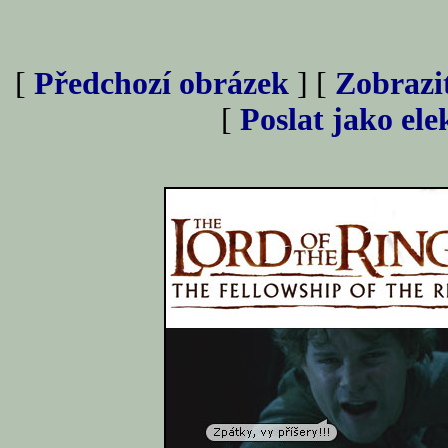
[
Předchozí obrázek
] [
Zobrazi
[
Poslat jako el