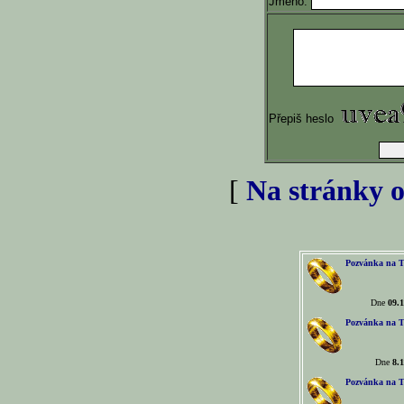
Jméno:
Přepiš heslo
[
Na stránky o
Pozvánka na T
Dne
09.1
Pozvánka na T
Dne
8.1
Pozvánka na T