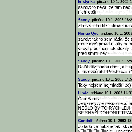
kristynka
, přidáno
10.1. 2003 1
sandy: to neva, že tam nebud
nich lepší
Sandy
, přidáno
10.1. 2003 18:
Zkus si chodit s takovejma 
Nimue Que
, přidáno
10.1. 200
sandy: tak to sem ráda- že ti
rose: máš pravdu, taky se m
vždyt preci neni tak slozity
pred smrti, ne??
Sandy
, přidáno
10.1. 2003 15:
Další díly budou dnes, ale u
citoslovců atd. Prostě další 
Sandy
, přidáno
10.1. 2003 14:
Taky nejsem nejmladší...:o)
Linda
, přidáno
10.1. 2003 14:3
Čau Sandy
Je skvělý, že někdo něco t
NEŠLO BY TO RYCHLEJI,
SE SNAŽÍ DOHONIT TRAMV
Gandalf
, přidáno
10.1. 2003 13
Jo ta křivá huba je fakt skv
vííííííííííííííííííííííc dílů 