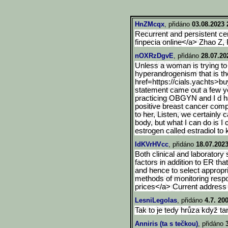
HnZMcqx
, přidáno
03.08.2023 
Recurrent and persistent cer
finpecia online</a> Zhao Z,
nOXRzDgvE
, přidáno
28.07.20
Unless a woman is trying to g
hyperandrogenism that is the
href=https://cials.yachts>b
u
statement came out a few y
practicing OBGYN and I d ha
positive breast cancer comp
to her, Listen, we certainly
body, but what I can do is I 
estrogen called estradiol to k
IdKVrHVcc
, přidáno
18.07.2023
Both clinical and laboratory 
factors in addition to ER th
and hence to select appropri
methods of monitoring respon
prices</a> Current address 
LesniLegolas
, přidáno
4.7. 20
Tak to je tedy hrůza když t
Anniris (ta s tečkou)
, přidáno