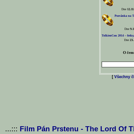
Dne
12.11
Pozvánka na T
Dne
9.1
TolkienCon 2014 – fotky,
Dne
23.
O čem 
[
Všechny čl
...:::
Film Pán Prstenu - The Lord Of 