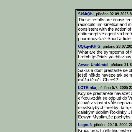
SkMtQbl
, přidáno
02.09.2023 8
These results are consisten
radiocalcium kinetics and m
consistent with the action of
antiresorptive agent <a href
pharmacy</a> Short article 
UQkqwKHfG
, přidáno
28.07.20
What are the symptoms of f
href=http://cials.yachts>bu
y
Arwen Undómiel
, přidáno
31.8
Sakra a dost přestaňte se o
ještě někdo naveze tak se n
můžu tě učit.Chceš?
LOTRinka
, přidáno
5.7. 2005 2
Kdy se přestanete navážet 
elfkou,vzdát se odplutí do V
elfové z vlastní vůle nepozn
slov:Kdybych měl být tam,k
dalekým údolím Roklinky... 
Eowyn.Myslím,že pochyby a
Legouš
, přidáno
20.10. 2004 2
Kruci, proč tu elfštinu ještě