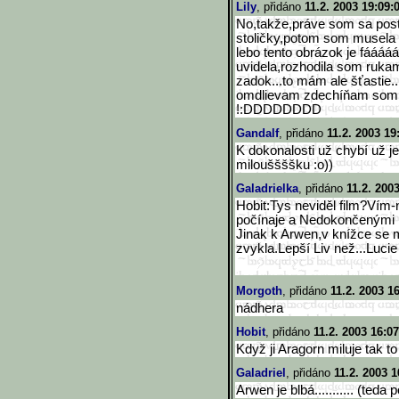
Lily
, přidáno
11.2. 2003 19:09:
No,takže,práve som sa post
stoličky,potom som musela p
lebo tento obrázok je fáááááá
uvidela,rozhodila som rukam
zadok...to mám ale šťastie.
omdlievam zdechíňam som mŕtva
!:DDDDDDDD
Gandalf
, přidáno
11.2. 2003 19
K dokonalosti už chybí už jen
milouššššku :o))
Galadrielka
, přidáno
11.2. 200
Hobit:Tys neviděl film?Vím-
počínaje a Nedokončenými př
Jinak k Arwen,v knížce se mi
zvykla.Lepší Liv než...Lucie 
Morgoth
, přidáno
11.2. 2003 1
nádhera
Hobit
, přidáno
11.2. 2003 16:07
Když ji Aragorn miluje tak t
Galadriel
, přidáno
11.2. 2003 1
Arwen je blbá........... (teda 