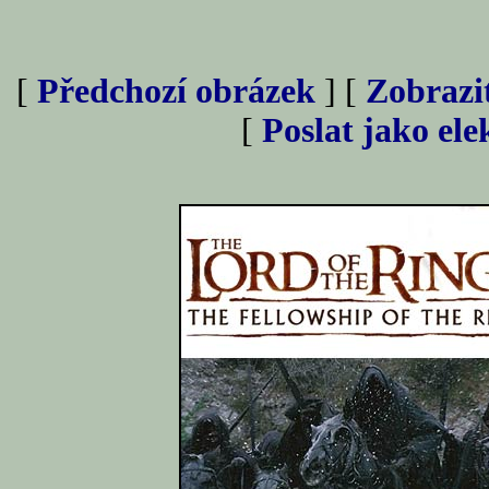
[
Předchozí obrázek
] [
Zobrazi
[
Poslat jako el