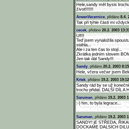
Hele,sandy měl bysis troch
život!!!!!!!
ArwenVecernice
, přidáno
8.4. 
Tak při týhle části mi vždyc
cecek
, přidáno
20.2. 2003 13:3
Uf!!!
Teď jsem vynaložila spoustu
stáhla...
Ale i za ten čas to stojí...
Zkrátka jedním slovem BOM
Jen tak dál Sandy!!!
Sandy
, přidáno
20.2. 2003 8:15
Hele, včera večwr jsem Belov
Krtek
, přidáno
19.2. 2003 19:12
Sandy rád by se už konečně 
trochu přidat. DALŠÍ DÍL A HNED!
Saruman
, přidáno
19.2. 2003 1
:-) hm, to byla legrace...
Saruman
, přidáno
19.2. 2003 1
SANDY! jE STŘEDA, ŘIK
DOCKAME DALSICH DILU...