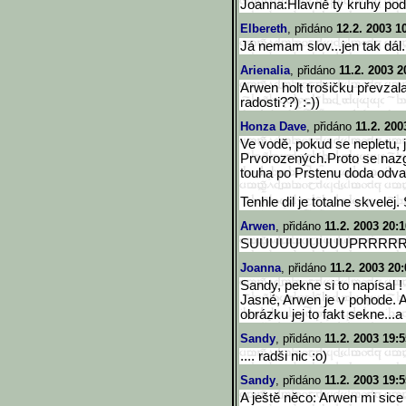
Joanna:Hlavně ty kruhy pod
Elbereth
, přidáno
12.2. 2003 1
Já nemam slov...jen tak dál.
Arienalia
, přidáno
11.2. 2003 2
Arwen holt trošičku převzal
radosti??) :-))
Honza Dave
, přidáno
11.2. 200
Ve vodě, pokud se nepletu, 
Prvorozených.Proto se nazg
touha po Prstenu doda odvahy
Tenhle dil je totalne skvelej
Arwen
, přidáno
11.2. 2003 20:1
SUUUUUUUUUUPRRRRRRR!!
Joanna
, přidáno
11.2. 2003 20:
Sandy, pekne si to napísal ! 
Jasné, Arwen je v pohode. A
obrázku jej to fakt sekne...a
Sandy
, přidáno
11.2. 2003 19:5
.... radši nic :o)
Sandy
, přidáno
11.2. 2003 19:5
A ještě něco: Arwen mi sice 