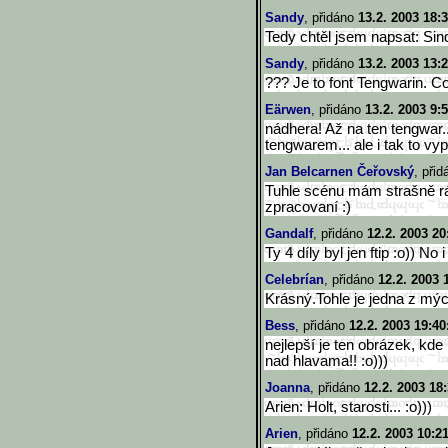
Sandy
, přidáno
13.2. 2003 18:
Tedy chtěl jsem napsat: Sin
Sandy
, přidáno
13.2. 2003 13:
??? Je to font Tengwarin. C
Eärwen
, přidáno
13.2. 2003 9:
nádhera! Až na ten tengwar.
tengwarem... ale i tak to vy
Jan Belcarnen Čeřovský
, při
Tuhle scénu mám strašně rád
zpracovaní :)
Gandalf
, přidáno
12.2. 2003 20
Ty 4 díly byl jen ftip :o)) No i
Celebrían
, přidáno
12.2. 2003 
Krásný.Tohle je jedna z mý
Bess
, přidáno
12.2. 2003 19:40
nejlepší je ten obrázek, kde
nad hlavama!! :o)))
Joanna
, přidáno
12.2. 2003 18
Arien: Holt, starosti... :o)))
Arien
, přidáno
12.2. 2003 10:2