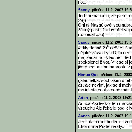
no....
Sandy
, přidáno
11.2. 2003 19:5
Teď mě napadlo, že jsem mo
:o)))
Oni ty Nazgúlové jsou napro
žádný pasti, žádný překvapen
rozkecal....:o)
Sandy
, přidáno
11.2. 2003 19:5
4 díly denně!? Člověče, já 
nějaké závazky :oD To není j
maj zadarmo. Vlastně... teď
spokojenej život. V lese si 
jim chce) a jsou naprosto v 
Nimue Que
, přidáno
11.2. 2003
galadrielka: souhlasim s teb
az, ale nevim, jak se ti mohl
malinkata cast a nepoznas t
Arien
, přidáno
11.2. 2003 19:21
Annca:Asi těžko, ten má Gal
vzduchu.Ale řeka je pod jeho
Annca
, přidáno
11.2. 2003 19:1
Jen tak mimochodem....voda 
Elrond má Prsten vody....