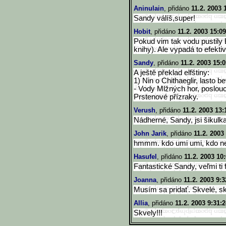
Aninulain
, přidáno
11.2. 2003 
Sandy válíš,super!
Hobit
, přidáno
11.2. 2003 15:09
Pokud vim tak vodu pustily 
knihy). Ale vypadá to efekti
Sandy
, přidáno
11.2. 2003 15:0
A ještě překlad elfštiny:
1) Nin o Chithaeglir, lasto 
- Vody Mlžných hor, poslou
Prstenové přízraky.
Verush
, přidáno
11.2. 2003 13:
Nádherné, Sandy, jsi šikulk
John Jarik
, přidáno
11.2. 2003
hmmm. kdo umi umi, kdo ne
Hasufel
, přidáno
11.2. 2003 10
Fantastické Sandy, veľmi ti
Joanna
, přidáno
11.2. 2003 9:3
Musím sa pridať. Skvelé, skv
Allia
, přidáno
11.2. 2003 9:31:
Skvely!!!