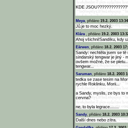
KDE JSOU?????????????
Meya
, přidáno
19.2. 2003 13:34
Jů.je to moc hezký.
Klára
, přidáno
19.2. 2003 13:3
Ahoj všichni!Sandíku, kdy u
Eärwen
, přidáno
18.2. 2003 17
Sandy: nechtěla jsem se tě 
sindarský tengwar je jiný - 
ovšem možné, že se pletu... a
tengwar...
Saruman
, přidáno
18.2. 2003 1
tedka se zase tesim na Morii
rychle Roklinku, Morii...
a Sandy, myslis, ze bys to
cervna?
ne, to byla legrace........
Sandy
, přidáno
18.2. 2003 10:
Další dnes nebo zítra.
Gandalfka
, přidáno
17.2. 2003 