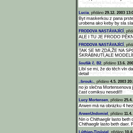
Lucia
, přidáno
29.12. 2003 13:
Byt maskerkou z pana prste
urobena ako keby by sla slap
FRODOVA NASTÁVAJÍCÍ
, při
ALE I TU JE FRODO PĚKNÝ
FRODOVA NASTÁVAJÍCÍ
, při
TAK SE MI ZDÁ,ŽE NA 
ŠKRÁBNUTÍ,ALE MODELÍN
šoufák č. B2
, přidáno
13.6. 20
Líbí se mi, že do těch vln dal
detail
.:brouk:.
, přidáno
4.5. 2003 20
no jo slečna Mortensenova j
čast comiksu nesedi!!!
Lucy Mortensen
, přidáno
25.4
Arwen má na obrázku 4 hez
ArwenUndomiel
, přidáno
11.4.
Nin o Chithaeglir lasto beth
Chithaeglir lasto beth daer.
Lúthien-Tinúviel
, přidáno
10.4