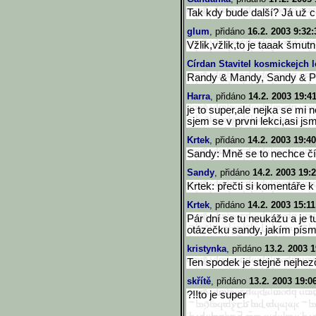
Tak kdy bude další? Já už c
glum
, přidáno
16.2. 2003 9:32:
Vžlik,vžlik,to je taaak šmutn
Círdan Stavitel kosmickejch l
Randy & Mandy, Sandy & P
Harra
, přidáno
14.2. 2003 19:4
je to super,ale nejka se mi ne
sjem se v prvni lekci,asi js
Krtek
, přidáno
14.2. 2003 19:40
Sandy: Mně se to nechce čís
Sandy
, přidáno
14.2. 2003 19:
Krtek: přečti si komentáře k
Krtek
, přidáno
14.2. 2003 15:11
Pár dní se tu neukážu a je 
otázečku sandy, jakím pís
kristynka
, přidáno
13.2. 2003 1
Ten spodek je stejně nejhez
skřítě
, přidáno
13.2. 2003 19:0
?!!to je super