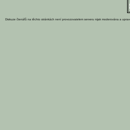
Diskuze čtenářů na těchto stránkách není provozovatelem serveru nijak moderována a uprav