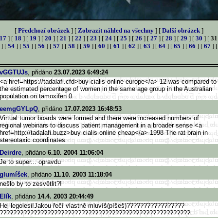
[
Předchozí obrázek
] [
Zobrazit náhled na všechny
] [
Další obrázek
]
17
] [
18
] [
19
] [
20
] [
21
] [
22
] [
23
] [
24
] [
25
] [
26
] [
27
] [
28
] [
29
] [
30
] [
31
] [
54
] [
55
] [
56
] [
57
] [
58
] [
59
] [
60
] [
61
] [
62
] [
63
] [
64
] [
65
] [
66
] [
67
] 
vGGTUJs
, přidáno
23.07.2023 6:49:24
<a href=https://tadalafi.cfd>b
uy cialis online europe</a> 12 was compared to
the estimated percentage of women in the same age group in the Australian
population on tamoxifen 0
eemgGYLpQ
, přidáno
17.07.2023 16:48:53
Virtual tumor boards were formed and there were increased numbers of
regional webinars to discuss patient management in a broader sense <a
href=http://tadalafi.buzz>b
uy cialis online cheap</a> 1998 The rat brain in
stereotaxic coordinates
Deirdre
, přidáno
6.10. 2004 11:06:04
Je to super... opravdu
glumíšek
, přidáno
11.10. 2003 11:18:04
nešlo by to zesvětlit?!
Elík
, přidáno
14.4. 2003 20:44:49
Hej legolesi!Jakou řečí vlastně mluvíš(píšeš)?????????????????
??????????????????????????????
??????????????????????????