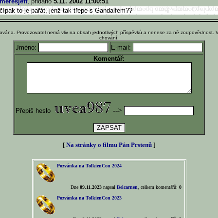
meresjeff
, přidáno
5.11. 2002 11:00:51
čípak to je pařát, jenž tak třepe s Gandalfem??
ována. Provozovatel nemá vliv na obsah jednotlivých příspěvků a nenese za ně zodpovědnost. 
chování.
Jméno:
E-mail:
Komentář:
-->
Přepiš heslo
[
Na stránky o filmu Pán Prstenů
]
Pozvánka na TolkienCon 2024
Dne
09.11.2023
napsal
Belcarnen
, celkem komentářů:
0
Pozvánka na TolkienCon 2023