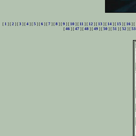
[
1
] [
2
] [
3
] [
4
] [
5
] [
6
] [
7
] [
8
] [
9
] [
10
] [
11
] [
12
] [
13
] [
14
] [
15
] [
16
] [
[
46
] [
47
] [
48
] [
49
] [
50
] [
51
] [
52
] [
53