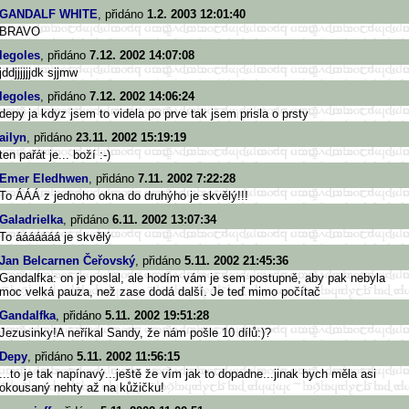
GANDALF WHITE
, přidáno
1.2. 2003 12:01:40
BRAVO
legoles
, přidáno
7.12. 2002 14:07:08
jddjjjjjjdk sjjmw
legoles
, přidáno
7.12. 2002 14:06:24
depy ja kdyz jsem to videla po prve tak jsem prisla o prsty
ailyn
, přidáno
23.11. 2002 15:19:19
ten pařát je... boží :-)
Emer Eledhwen
, přidáno
7.11. 2002 7:22:28
To ÁÁÁ z jednoho okna do druhýho je skvělý!!!
Galadrielka
, přidáno
6.11. 2002 13:07:34
To ááááááá je skvělý
Jan Belcarnen Čeřovský
, přidáno
5.11. 2002 21:45:36
Gandalfka: on je poslal, ale hodím vám je sem postupně, aby pak nebyla
moc velká pauza, než zase dodá další. Je teď mimo počítač
Gandalfka
, přidáno
5.11. 2002 19:51:28
Jezusinky!A neříkal Sandy, že nám pošle 10 dílů:)?
Depy
, přidáno
5.11. 2002 11:56:15
...to je tak napínavý...ještě že vím jak to dopadne...jinak bych měla asi
okousaný nehty až na kůžičku!