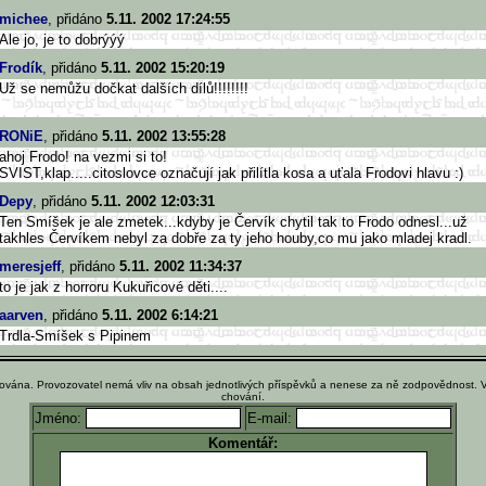
michee
, přidáno
5.11. 2002 17:24:55
Ale jo, je to dobrýýý
Frodík
, přidáno
5.11. 2002 15:20:19
Už se nemůžu dočkat dalších dílů!!!!!!!!
RONiE
, přidáno
5.11. 2002 13:55:28
ahoj Frodo! na vezmi si to!
SVIST,klap.....citoslovce označují jak přilítla kosa a uťala Frodovi hlavu :)
Depy
, přidáno
5.11. 2002 12:03:31
Ten Smíšek je ale zmetek...kdyby je Červík chytil tak to Frodo odnesl...už
takhles Červíkem nebyl za dobře za ty jeho houby,co mu jako mladej kradl.
meresjeff
, přidáno
5.11. 2002 11:34:37
to je jak z horroru Kukuřicové děti....
aarven
, přidáno
5.11. 2002 6:14:21
Trdla-Smíšek s Pipinem
ována. Provozovatel nemá vliv na obsah jednotlivých příspěvků a nenese za ně zodpovědnost. 
chování.
Jméno:
E-mail:
Komentář: