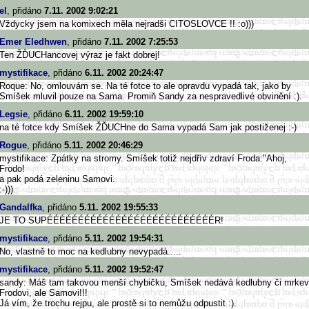
el
, přidáno
7.11. 2002 9:02:21
Vždycky jsem na komixech měla nejradši CITOSLOVCE !! :o)))
Emer Eledhwen
, přidáno
7.11. 2002 7:25:53
Ten ŽĎUCHancovej výraz je fakt dobrej!
mystifikace
, přidáno
6.11. 2002 20:24:47
Roque: No, omlouvám se. Na té fotce to ale opravdu vypadá tak, jako by
Smíšek mluvil pouze na Sama. Promiň Sandy za nespravedlivé obvinění :).
Legsie
, přidáno
6.11. 2002 19:59:10
na té fotce kdy Smíšek ŽĎUCHne do Sama vypadá Sam jak postiženej :-)
Rogue
, přidáno
5.11. 2002 20:46:29
mystifikace: Zpátky na stromy. Smíšek totiž nejdřív zdraví Froda:"Ahoj,
Frodo!
a pak podá zeleninu Samovi.
:-)))
Gandalfka
, přidáno
5.11. 2002 19:55:33
JE TO SUPÉÉÉÉÉÉÉÉÉÉÉÉÉÉÉÉÉÉÉÉÉÉÉÉÉÉÉ
R!
mystifikace
, přidáno
5.11. 2002 19:54:31
No, vlastně to moc na kedlubny nevypadá.....
mystifikace
, přidáno
5.11. 2002 19:52:47
sandy: Máš tam takovou menší chybičku, Smíšek nedává kedlubny či mrkev
Frodovi, ale Samovi!!!
Já vím, že trochu rejpu, ale prostě si to nemůžu odpustit :).