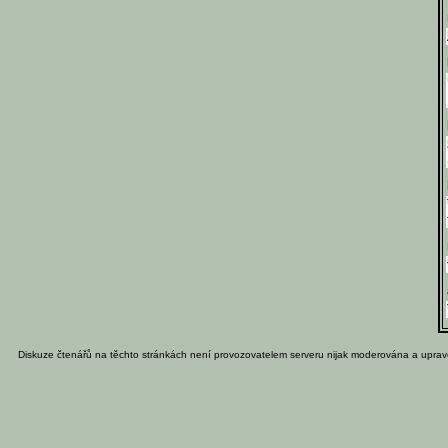
Diskuze čtenářů na těchto stránkách není provozovatelem serveru nijak moderována a uprav