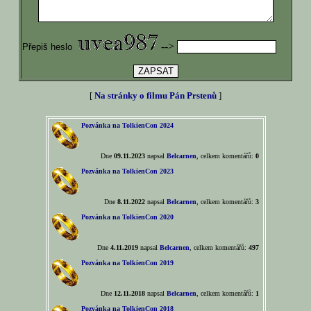
-->
Přepiš heslo
[
Na stránky o filmu Pán Prstenů
]
Pozvánka na TolkienCon 2024
Dne
09.11.2023
napsal
Belcarnen
, celkem komentářů:
0
Pozvánka na TolkienCon 2023
Dne
8.11.2022
napsal
Belcarnen
, celkem komentářů:
3
Pozvánka na TolkienCon 2020
Dne
4.11.2019
napsal
Belcarnen
, celkem komentářů:
497
Pozvánka na TolkienCon 2019
Dne
12.11.2018
napsal
Belcarnen
, celkem komentářů:
1
Pozvánka na TolkienCon 2018