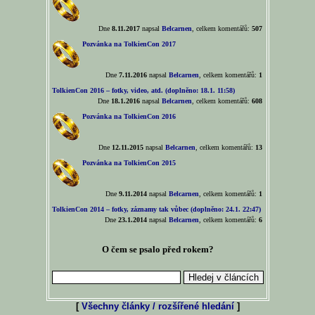
Dne
8.11.2017
napsal
Belcarnen
, celkem komentářů:
507
Pozvánka na TolkienCon 2017
Dne
7.11.2016
napsal
Belcarnen
, celkem komentářů:
1
TolkienCon 2016 – fotky, video, atd. (doplněno: 18.1. 11:58)
Dne
18.1.2016
napsal
Belcarnen
, celkem komentářů:
608
Pozvánka na TolkienCon 2016
Dne
12.11.2015
napsal
Belcarnen
, celkem komentářů:
13
Pozvánka na TolkienCon 2015
Dne
9.11.2014
napsal
Belcarnen
, celkem komentářů:
1
TolkienCon 2014 – fotky, záznamy tak vůbec (doplněno: 24.1. 22:47)
Dne
23.1.2014
napsal
Belcarnen
, celkem komentářů:
6
O čem se psalo před rokem?
[
Všechny články / rozšířené hledání
]