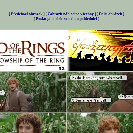
[
Předchozí obrázek
] [
Zobrazit náhled na všechny
] [
Další obrázek
]
[
Poslat jako elektronickou pohlednici
]