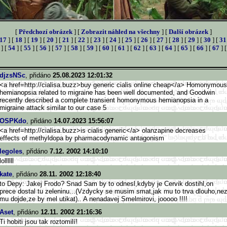
[
Předchozí obrázek
] [
Zobrazit náhled na všechny
] [
Další obrázek
]
17
] [
18
] [
19
] [
20
] [
21
] [
22
] [
23
] [
24
] [
25
] [
26
] [
27
] [
28
] [
29
] [
30
] [
31
] [
54
] [
55
] [
56
] [
57
] [
58
] [
59
] [
60
] [
61
] [
62
] [
63
] [
64
] [
65
] [
66
] [
67
] 
djzsNSc
, přidáno
25.08.2023 12:01:32
<a href=http://cialisa.buzz>bu
y generic cialis online cheap</a> Homonymous
hemianopsia related to migraine has been well documented, and Goodwin
recently described a complete transient homonymous hemianopsia in a
migraine attack similar to our case 5
OSPKdo
, přidáno
14.07.2023 15:56:07
<a href=http://cialisa.buzz>is cialis generic</a> olanzapine decreases
effects of methyldopa by pharmacodynamic antagonism
legoles
, přidáno
7.12. 2002 14:10:10
lollllll
kate
, přidáno
28.11. 2002 12:18:40
to Depy: Jakej Frodo? Snad Sam by to odnesl,kdyby je Cervik dostihl,on
prece dostal tu zeleninu...(Vzdycky se musim smat,jak mu to trva dlouho,ne
mu dojde,ze by mel utikat).. A nenadavej Smelmirovi, jooooo !!!!
Aset
, přidáno
12.11. 2002 21:16:36
Ti hobiti jsou tak roztomilí!