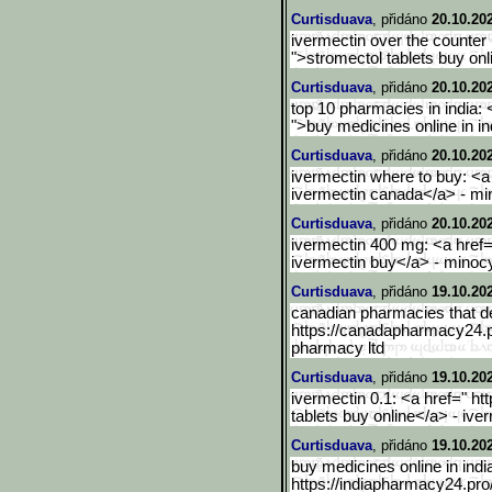
Curtisduava
, přidáno
20.10.20
ivermectin over the counter 
">stromectol tablets buy on
Curtisduava
, přidáno
20.10.20
top 10 pharmacies in india: 
">buy medicines online in i
Curtisduava
, přidáno
20.10.20
ivermectin where to buy: <a 
ivermectin canada</a> - min
Curtisduava
, přidáno
20.10.20
ivermectin 400 mg: <a href=
ivermectin buy</a> - minocy
Curtisduava
, přidáno
19.10.20
canadian pharmacies that del
https://canadapharmacy24.
pharmacy ltd
Curtisduava
, přidáno
19.10.20
ivermectin 0.1: <a href=" ht
tablets buy online</a> - ive
Curtisduava
, přidáno
19.10.20
buy medicines online in indi
https://indiapharmacy24.pro