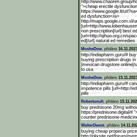
http://www.chaoren.group/h
">cheap erectile dysfunctio
https://www.google.lt/url?sa
ed dysfunction</a>
http://maps.google.com.sl
/u
[url=http://www.lobenhaus
en
non prescription[/url] best 
[url=http://qihuo.org.cn/spac
ed[/url] natural ed remedies
MosheDow
, přidáno
16.11.202
http://indiapharm.guru/# buy
buying prescription drugs i
]mexican drugstore online[/
to usa
MosheDow
, přidáno
15.11.202
http://indiapharm.guru/# ca
impotence pills [url=http://ed
pills
Robertunult
, přidáno
15.11.202
buy prednisone 20mg without
https://prednisone.digital/#
counter prednisone medicin
WalterDwest
, přidáno
14.11.20
buying cheap propecia price
http://plixsite.net/forum/me