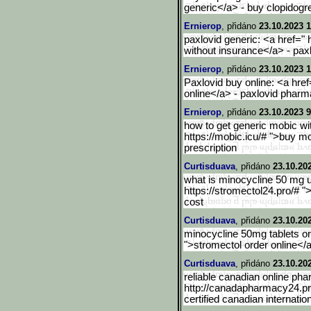
generic</a> - buy clopidogre
Ernierop
, přidáno
23.10.2023 1
paxlovid generic: <a href=" h
without insurance</a> - pa
Ernierop
, přidáno
23.10.2023 1
Paxlovid buy online: <a href
online</a> - paxlovid phar
Ernierop
, přidáno
23.10.2023 9
how to get generic mobic wi
https://mobic.icu/# ">buy mo
prescription
Curtisduava
, přidáno
23.10.20
what is minocycline 50 mg u
https://stromectol24.pro/# "
cost
Curtisduava
, přidáno
23.10.20
minocycline 50mg tablets onl
">stromectol order online</
Curtisduava
, přidáno
23.10.20
reliable canadian online ph
http://canadapharmacy24.pr
certified canadian internati