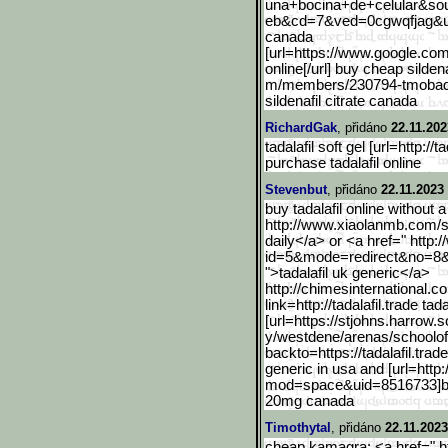
una+bocina+de+celular&so
eb&cd=7&ved=0cgwqfjag&ur
canada
[url=https://www.google.c
om/
online[/url] buy cheap silden
m/members/230794-tmobaq
sildenafil citrate canada
RichardGak
, přidáno
22.11.202
tadalafil soft gel [url=http://ta
purchase tadalafil online
Stevenbut
, přidáno
22.11.2023
buy tadalafil online without 
http://www.xiaolanmb.com/
daily</a> or <a href=" http:/
id=5&mode=redirect&no=8
">tadalafil uk generic</a>
http://chimesinternationa
l.co
link=http://tadalafil.tr
ade tada
[url=https://stjohns.harr
ow.s
y/westdene/arenas/schoolof
backto=https://tadalafil.trade
generic in usa and [url=htt
mod=space&uid=8516733]best t
20mg canada
Timothytal
, přidáno
22.11.2023
cheap kamagra: <a href=" ht