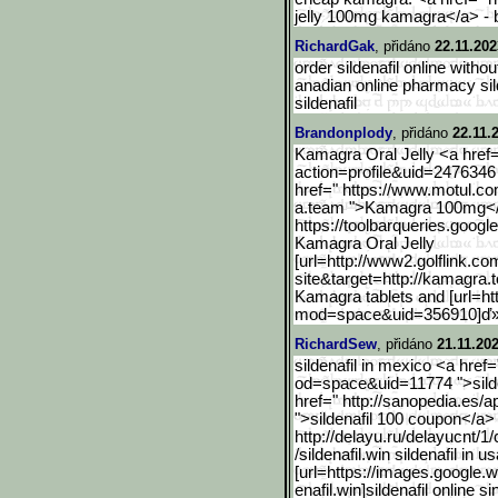
jelly 100mg kamagra</a> -
RichardGak
, přidáno
22.11.202
order sildenafil online without
anadian online pharmacy sil
sildenafil
Brandonplody
, přidáno
22.11.
Kamagra Oral Jelly <a href=
action=profile&uid=2476
346
href=" https://www.motul.co
a.team ">Kamagra 100mg<
https://toolbarqueries.go
ogle
Kamagra Oral Jelly
[url=http://www2.golflink
.co
site&target=http://kamagra.
Kamagra tablets and [url=h
mod=space&uid=356910]ď
RichardSew
, přidáno
21.11.20
sildenafil in mexico <a hre
od=space&uid=11774 ">silden
href=" http://sanopedia.es/a
">sildenafil 100 coupon</a>
http://delayu.ru/delayucn
t/1
/sildenafil.win sildenafil in u
[url=https://images.googl
e.w
enafil.win]sildenafil online s