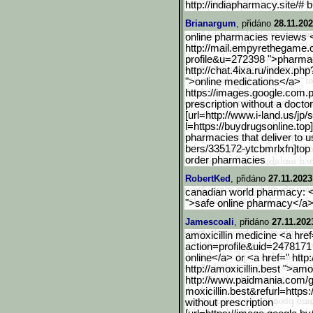
http://indiapharmacy.site/# 
Brianargum
, přidáno
28.11.202
online pharmacies reviews 
http://mail.empyrethegame.
profile&u=272398 ">pharmac
http://chat.4ixa.ru/index.php
">online medications</a>
https://images.google.com
.
prescription without a doct
[url=http://www.i-land.us
/jp/
l=https://buydrugsonline.top
pharmacies that deliver to u
bers/335172-ytcbmrlxfn]top 
order pharmacies
RobertKed
, přidáno
27.11.2023
canadian world pharmacy: <a
">safe online pharmacy</a
Jamescoali
, přidáno
27.11.202
amoxicillin medicine <a href
action=profile&uid=2478
171
online</a> or <a href=" http
http://amoxicillin.best ">am
http://www.paidmania.com/
g
moxicillin.best&refurl=https:
without prescription