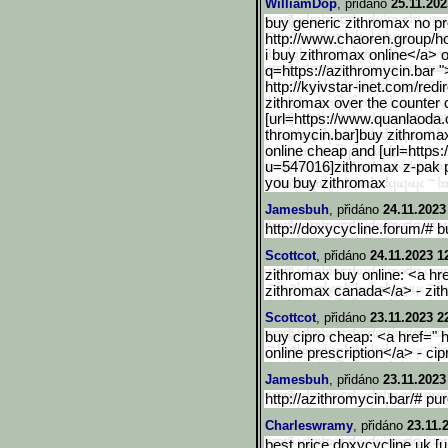
WilliamDop
, přidáno
25.11.202
buy generic zithromax no pr
http://www.chaoren.group/h
i buy zithromax online</a> o
q
=https://azithromycin.bar 
http://kyivstar-inet.com/
redi
zithromax over the counter
[url=https://www.quanlaod
a.
thromycin.bar]buy zithromax
online cheap and [url=https:
u=547016]zithro
max z-pak p
you buy zithromax
Jamesbuh
, přidáno
24.11.2023
http://doxycycline.forum/#
Scottcot
, přidáno
24.11.2023 1
zithromax buy online: <a hre
zithromax canada</a> - zith
Scottcot
, přidáno
23.11.2023 2
buy cipro cheap: <a href=" h
online prescription</a> - ci
Jamesbuh
, přidáno
23.11.2023
http://azithromycin.bar/# pu
Charleswramy
, přidáno
23.11.
best price doxycycline uk [u