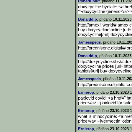
Robertunult
, přidáno
11.11.202
doxycycline hyclate: <a href
">doxycycline generic</a> 
Donalddip
, přidáno
10.11.2023
http://amoxil.world/# amoxic
buy doxycycline online [url=
doxycycline[/url] doxycyclin
Jamesspeds
, přidáno
10.11.20
http://prednisone.digital/# o
Donalddip
, přidáno
10.11.2023
http://doxycycline.sbs/# dox
doxycycline prices [url=http
tablets[/url] buy doxycycline
Jamesspeds
, přidáno
10.11.20
http://prednisone.digital/# c
Ernierop
, přidáno
23.10.2023 1
paxlovid covid: <a href=" htt
price</a> - paxlovid for sale
Ernierop
, přidáno
23.10.2023 1
what is minocycline: <a href=
price</a> - ivermectin lotion
Ernierop
, přidáno
23.10.2023 1