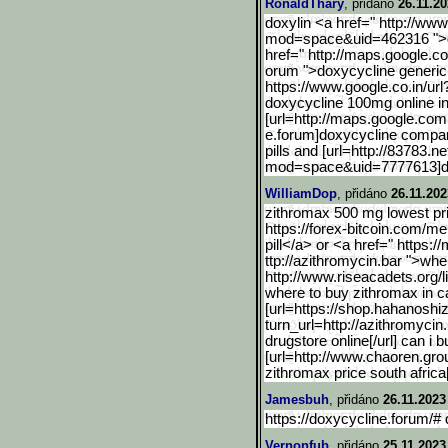
RonaldThary
, přidáno
26.11.20
doxylin <a href=" http://
mod=space&uid=462316 ">do
href=" http://maps.google.c
orum ">doxycycline generic
https://www.google.co.in/
url
doxycycline 100mg online in
[url=http://maps.google.c
om.
e.forum]doxycycline compare
pills and [url=http://83783.
mod=space&uid=7777613]d
WilliamDop
, přidáno
26.11.202
zithromax 500 mg lowest pri
https://forex-bitcoin.com/m
pill</a> or <a href=" https:
ttp://azithromycin.bar ">wh
http://www.riseacadets.or
g/l
where to buy zithromax in 
[url=https://shop.hahanos
hi
turn_url=http://azithromycin
drugstore online[/url] can i 
[url=http://www.chaoren.gro
zithromax price south africa
Jamesbuh
, přidáno
26.11.2023
https://doxycycline.forum/# 
Vernonfub
, přidáno
25.11.2023