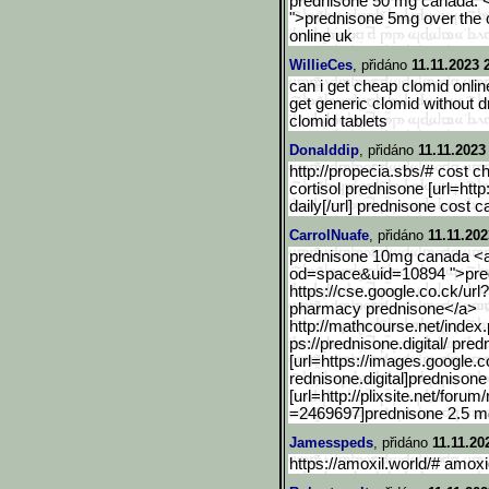
prednisone 50 mg canada: <a 
">prednisone 5mg over the 
online uk
WillieCes
, přidáno
11.11.2023 
can i get cheap clomid online
get generic clomid without d
clomid tablets
Donalddip
, přidáno
11.11.2023
http://propecia.sbs/# cost c
cortisol prednisone [url=http:
daily[/url] prednisone cost 
CarrolNuafe
, přidáno
11.11.202
prednisone 10mg canada <a
od=space&uid=10894 ">predn
https://cse.google.co.ck/url
pharmacy prednisone</a>
http://mathcourse.net/ind
ex.
ps://prednisone.digital/ pre
[url=https://images.googl
e.c
rednisone.digital]prednisone
[url=http://plixsite.net/forum
/
=2469697]prednisone 2.5 mg[
Jamesspeds
, přidáno
11.11.20
https://amoxil.world/# amoxic