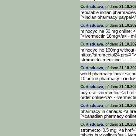
Curtisduava
, přidáno
21.10.20
reputable indian pharmacies
">indian pharmacy paypal</a
Curtisduava
, přidáno
21.10.20
minocycline 50 mg online: <a
">ivermectin 18mg</a> - mi
Curtisduava
, přidáno
21.10.20
minocycline 100mg without d
https://stromectol24.pro/# "
stromectol medicine
Curtisduava
, přidáno
21.10.20
world pharmacy india: <a hr
10 online pharmacy in india
Curtisduava
, přidáno
21.10.20
buy oral ivermectin: <a href
order online</a> - ivermecti
Curtisduava
, přidáno
21.10.20
pharmacy in canada: <a hre
">canadian pharmacy onlin
Curtisduava
, přidáno
21.10.20
stromectol 0.5 mg: <a href="
tablets buy online</a> - iv