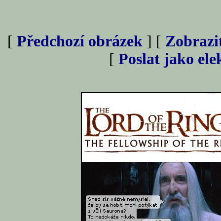
[
Předchozí obrázek
] [
Zobrazi
[
Poslat jako el