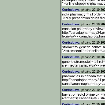
">online shopping pharmacy 
Curtisduava
, přidáno
20.10.20
india pharmacy mail order: 
">buy prescription drugs fr
Curtisduava
, přidáno
20.10.20
canadian pharmacy review: 
http://canadapharmacy24.pr
from</a> - canadadrugpha
Curtisduava
, přidáno
20.10.20
stromectol generic name: <a
">stromectol order online</
Curtisduava
, přidáno
20.10.20
generic stromectol: <a href=
ivermectin canada</a> - iv
Curtisduava
, přidáno
20.10.20
pharmacies in canada that sh
http://canadapharmacy24.p
canadianonlinepharmacy</
Curtisduava
, přidáno
20.10.20
buy stromectol online uk: <a
ivermectin canada</a> - str
Curtisduava
, přidáno
20.10.20