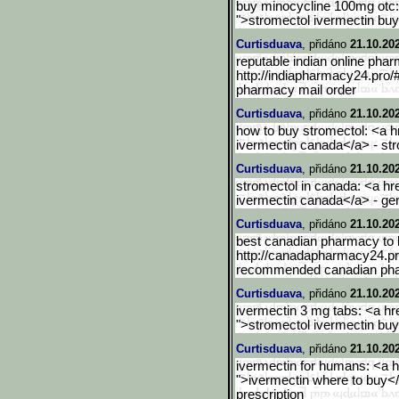
buy minocycline 100mg otc: 
">stromectol ivermectin buy
Curtisduava
, přidáno
21.10.20
reputable indian online pha
http://indiapharmacy24.pro/
pharmacy mail order
Curtisduava
, přidáno
21.10.20
how to buy stromectol: <a hr
ivermectin canada</a> - st
Curtisduava
, přidáno
21.10.20
stromectol in canada: <a hre
ivermectin canada</a> - gen
Curtisduava
, přidáno
21.10.20
best canadian pharmacy to 
http://canadapharmacy24.p
recommended canadian ph
Curtisduava
, přidáno
21.10.20
ivermectin 3 mg tabs: <a hre
">stromectol ivermectin bu
Curtisduava
, přidáno
21.10.20
ivermectin for humans: <a hr
">ivermectin where to buy<
prescription