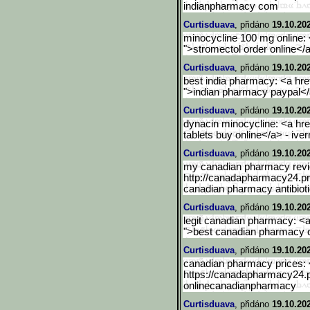
indianpharmacy com
Curtisduava
, přidáno
19.10.20
minocycline 100 mg online: <
">stromectol order online</
Curtisduava
, přidáno
19.10.20
best india pharmacy: <a hre
">indian pharmacy paypal</
Curtisduava
, přidáno
19.10.20
dynacin minocycline: <a href
tablets buy online</a> - ive
Curtisduava
, přidáno
19.10.20
my canadian pharmacy revi
http://canadapharmacy24.pr
canadian pharmacy antibiot
Curtisduava
, přidáno
19.10.20
legit canadian pharmacy: <
">best canadian pharmacy 
Curtisduava
, přidáno
19.10.20
canadian pharmacy prices: 
https://canadapharmacy24.p
onlinecanadianpharmacy
Curtisduava
, přidáno
19.10.20