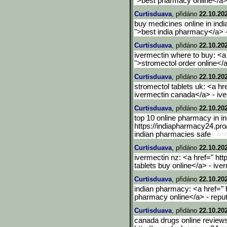
">best pharmacy online</a
Curtisduava
, přidáno
22.10.20
buy medicines online in indi
">best india pharmacy</a> 
Curtisduava
, přidáno
22.10.20
ivermectin where to buy: <a 
">stromectol order online</
Curtisduava
, přidáno
22.10.20
stromectol tablets uk: <a hr
ivermectin canada</a> - ive
Curtisduava
, přidáno
22.10.20
top 10 online pharmacy in in
https://indiapharmacy24.pro
indian pharmacies safe
Curtisduava
, přidáno
22.10.20
ivermectin nz: <a href=" htt
tablets buy online</a> - iv
Curtisduava
, přidáno
22.10.20
indian pharmacy: <a href=" 
pharmacy online</a> - repu
Curtisduava
, přidáno
22.10.20
canada drugs online reviews