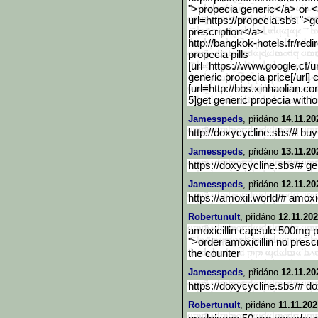
">propecia generic</a> or <a 
url=https://propecia.sbs ">g
prescription</a>
http://bangkok-hotels.fr/
redi
propecia pills
[url=https://www.google.c
f/u
generic propecia price[/url] 
[url=http://bbs.xinhaolian.c
5]get generic propecia withou
Jamesspeds
, přidáno
14.11.20
http://doxycycline.sbs/# buy
Jamesspeds
, přidáno
13.11.20
https://doxycycline.sbs/# ge
Jamesspeds
, přidáno
12.11.20
https://amoxil.world/# amoxi
Robertunult
, přidáno
12.11.202
amoxicillin capsule 500mg pr
">order amoxicillin no prescr
the counter
Jamesspeds
, přidáno
12.11.20
https://doxycycline.sbs/# d
Robertunult
, přidáno
11.11.202