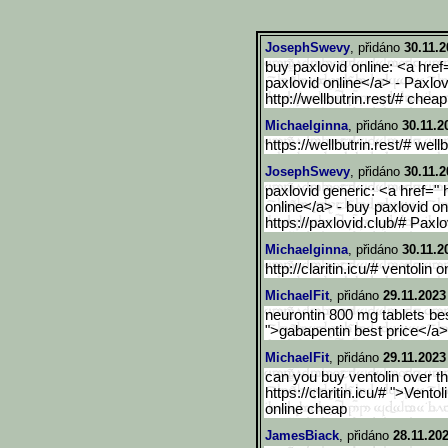
JosephSwevy
, přidáno
30.11.2
buy paxlovid online: <a href
paxlovid online</a> - Paxlov
http://wellbutrin.rest/# cheap
Michaelginna
, přidáno
30.11.2
https://wellbutrin.rest/# well
JosephSwevy
, přidáno
30.11.2
paxlovid generic: <a href=" 
online</a> - buy paxlovid on
https://paxlovid.club/# Paxl
Michaelginna
, přidáno
30.11.2
http://claritin.icu/# ventolin 
MichaelFit
, přidáno
29.11.2023
neurontin 800 mg tablets best
">gabapentin best price</a>
MichaelFit
, přidáno
29.11.2023
can you buy ventolin over th
https://claritin.icu/# ">Vento
online cheap
JamesBiack
, přidáno
28.11.20