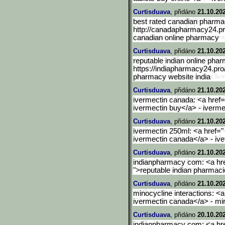
Curtisduava
, přidáno
21.10.20
best rated canadian pharma
http://canadapharmacy24.pro
canadian online pharmacy
Curtisduava
, přidáno
21.10.20
reputable indian online pha
https://indiapharmacy24.pro/
pharmacy website india
Curtisduava
, přidáno
21.10.20
ivermectin canada: <a href="
ivermectin buy</a> - ivermect
Curtisduava
, přidáno
21.10.20
ivermectin 250ml: <a href=" 
ivermectin canada</a> - ive
Curtisduava
, přidáno
21.10.20
indianpharmacy com: <a hre
">reputable indian pharmaci
Curtisduava
, přidáno
21.10.20
minocycline interactions: <a
ivermectin canada</a> - mi
Curtisduava
, přidáno
20.10.20
indianpharmacy com: <a hre