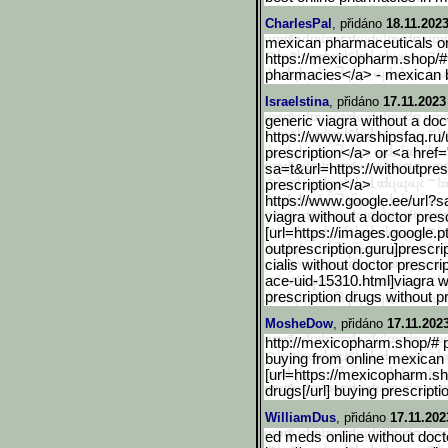
CharlesPal
, přidáno
18.11.2023
mexican pharmaceuticals on
https://mexicopharm.shop/#
pharmacies</a> - mexican b
Israelstina
, přidáno
17.11.2023
generic viagra without a doc
https://www.warshipsfaq.ru
prescription</a> or <a href=
sa=t&url=https://withoutpres
prescription</a>
https://www.google.ee/url
?sa
viagra without a doctor presc
[url=https://images.googl
e.p
outprescription.guru]prescri
cialis without doctor prescr
ace-uid-15310.html]viagra wi
prescription drugs without pr
MosheDow
, přidáno
17.11.202
http://mexicopharm.shop/# p
buying from online mexica
[url=https://mexicopharm.sh
drugs[/url] buying prescript
WilliamDus
, přidáno
17.11.202
ed meds online without docto