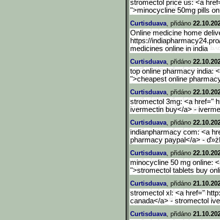
stromectol price us: <a href
">minocycline 50mg pills on
Curtisduava
, přidáno
22.10.20
Online medicine home delive
https://indiapharmacy24.pro
medicines online in india
Curtisduava
, přidáno
22.10.20
top online pharmacy india: <
">cheapest online pharmacy
Curtisduava
, přidáno
22.10.20
stromectol 3mg: <a href=" h
ivermectin buy</a> - iverm
Curtisduava
, přidáno
22.10.20
indianpharmacy com: <a href
pharmacy paypal</a> - ď»żl
Curtisduava
, přidáno
22.10.20
minocycline 50 mg online: <a
">stromectol tablets buy onl
Curtisduava
, přidáno
21.10.20
stromectol xl: <a href=" htt
canada</a> - stromectol iv
Curtisduava
, přidáno
21.10.20