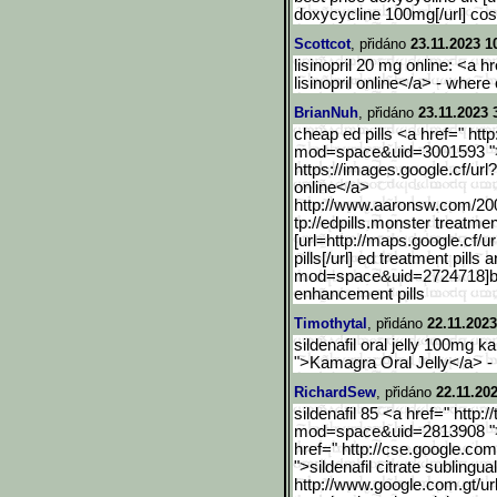
doxycycline 100mg[/url] cos
Scottcot
, přidáno
23.11.2023 1
lisinopril 20 mg online: <a hr
lisinopril online</a> - where 
BrianNuh
, přidáno
23.11.2023 
cheap ed pills <a href=" ht
mod=space&uid=3001593 ">b
https://images.google.cf/url
online</a>
http://www.aaronsw.com/20
tp://edpills.monster treatmen
[url=http://maps.google.c
f/u
pills[/url] ed treatment pill
mod=space&uid=2724718]best 
enhancement pills
Timothytal
, přidáno
22.11.2023
sildenafil oral jelly 100mg 
">Kamagra Oral Jelly</a> 
RichardSew
, přidáno
22.11.20
sildenafil 85 <a href=" http
mod=space&uid=2813908 ">ph
href=" http://cse.google.com
">sildenafil citrate sublingua
http://www.google.com.gt/
ur