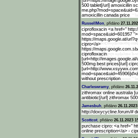
[url=https://image.google
.by
500 tablet[/url] amoxicillin s
me.php?mod=space&uid=6
amoxicillin canada price
RussellMon
, přidáno
27.11.202
ciprofloxacin <a href=" htt
mod=space&uid=601957 ">ci
https://maps.google.at/url?
cipro</a>
https://maps.google.com.s
b
ciprofloxacin
[url=http://images.google
.al
500mg best prices[/url] cipro
[url=http://www.xsyywx.co
mod=space&uid=45906]ď»
without prescription
Charleswramy
, přidáno
26.11.
zithromax online australia [u
antibiotic[/url] zithromax 50
Jamesbuh
, přidáno
26.11.2023
http://doxycycline.forum/# d
Scottcot
, přidáno
26.11.2023 1
purchase cipro: <a href=" ht
online prescription</a> - cip