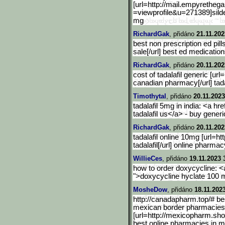
[url=http://mail.empyretheg
=viewprofile&u=271389]sild
mg
RichardGak
, přidáno
21.11.202
best non prescription ed pill
sale[/url] best ed medicatio
RichardGak
, přidáno
20.11.202
cost of tadalafil generic [url=h
canadian pharmacy[/url] tadal
Timothytal
, přidáno
20.11.2023
tadalafil 5mg in india: <a hre
tadalafil us</a> - buy generi
RichardGak
, přidáno
20.11.202
tadalafil online 10mg [url=htt
tadalafil[/url] online pharma
WillieCes
, přidáno
19.11.2023 
how to order doxycycline: <a
">doxycycline hyclate 100 
MosheDow
, přidáno
18.11.202
http://canadapharm.top/# b
mexican border pharmacies 
[url=http://mexicopharm.sho
best online pharmacies in 