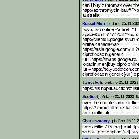
can i buy zithromax over th
http://azithromycin.bar/# "
australia
RussellMon
, přidáno
25.11.202
buy cipro online <a href=" 
space&uid=7777203 ">purch
http://clients1.google.st/url?
online canada</a>
https://asia.google.com/u
rl?
ciprofloxacin generic
[url=https://maps.google.
ro/
loxacin.men]buy cipro online
[url=https://tc.yuedotech.co
ciprofloxacin generic[/url] 
Jamesbuh
, přidáno
25.11.2023
https://lisinopril.auction/# lis
Scottcot
, přidáno
25.11.2023 6
over the counter amoxicillin
https://amoxicillin.best/# "
amoxicillin uk
Charleswramy
, přidáno
25.11.
amoxicillin 775 mg [url=https
without prescription[/url] b