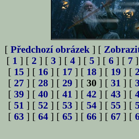
[
Předchozí obrázek
] [
Zobrazi
[
1
] [
2
] [
3
] [
4
] [
5
] [
6
] [
7
]
[
15
] [
16
] [
17
] [
18
] [
19
] [
[
27
] [
28
] [
29
] [
30
] [
31
] [
[
39
] [
40
] [
41
] [
42
] [
43
] [
[
51
] [
52
] [
53
] [
54
] [
55
] [
[
63
] [
64
] [
65
] [
66
] [
67
] [