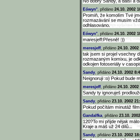
No dobrý Sandy, a další a další
Eówyn°
, přidáno
24.10. 2002 1
Promiň, že komolím Tvé jmén
rozmazávání se musím vždyck
odhlasováno.
Eówyn°
, přidáno
24.10. 2002 1
maresjeff:Přesně! :))
meresjeff
, přidáno
24.10. 2002
tak jsem si projel vsechny d
rozmazaným komixu, je odko
odkojen fotoseriály v casopis
Sandy
, přidáno
24.10. 2002 8:
Neignoruji :o) Pokud bude m
meresjeff
, přidáno
24.10. 2002
Sandy ty ignoruješ prodlouže
Sandy
, přidáno
23.10. 2002 21
Pokud počítám minutáž filmu
Gandalfka
, přidáno
23.10. 200
120?To mi přijde nějak málo 
Kraje a máš už 24 dílů...
Sandy
, přidáno
23.10. 2002 18