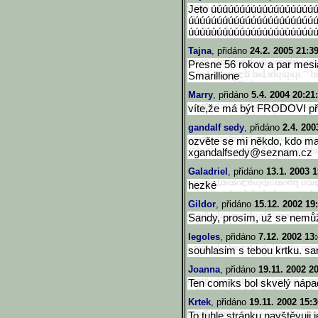
Jeto úúúúúúúúúúúúúúúúúú
úúúúúúúúúúúúúúúúúúúúúú
úúúúúúúúúúúúúúúúúúúúúú
Tajna
, přidáno
24.2. 2005 21:3
Presne 56 rokov a par mesia
Smarillione
Marry
, přidáno
5.4. 2004 20:21
víte,že má být FRODOVI p
gandalf sedy
, přidáno
2.4. 200
ozvěte se mi někdo, kdo ma
xgandalfsedy@seznam.cz
Galadriel
, přidáno
13.1. 2003 1
hezké
Gildor
, přidáno
15.12. 2002 19
Sandy, prosím, už se nemů
legoles
, přidáno
7.12. 2002 13
souhlasim s tebou krtku. sa
Joanna
, přidáno
19.11. 2002 2
Ten comiks bol skvelý nápa
Krtek
, přidáno
19.11. 2002 15:3
To tuhle stránku navštěvuji 