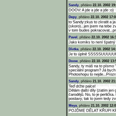
Sandy
, přidáno
22.10. 2002 19
DOOV: A jde a jde a jde :o)
Depy
, přidáno
22.10. 2002 17:0
to Sandy:zkus to zkratit a ja
(skoro)...jen jsem na tebe 
v tom budes pokracovat...pr
Pavel
, přidáno
22.10. 2002 16:
Jako komiks to není špatný 
Dívtka
, přidáno
22.10. 2002 14
Je to úplně SSSSSUUU
Doow
, přidáno
22.10. 2002 13:
Sandy, ty máš na to písmo 
speciální program? Já bych 
Photoshopu to nejde...Proz
Sandy
, přidáno
21.10. 2002 21
Teď držte palce!
Dělám další díly (zatím jen 
čarodějů. No, to je perličk
postavy, tak to jsem tedy zv
Meya
, přidáno
21.10. 2002 12:
POJĎME DĚLAT KŘUPI KŘ