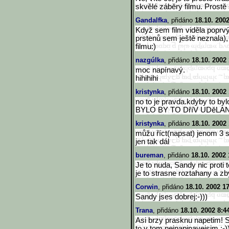
skvělé záběry filmu. Prostě 
Gandalfka
, přidáno
18.10. 200
Když sem film viděla poprv
prstenů sem ještě neznala),
filmu:)
nazgúlka
, přidáno
18.10. 2002
moc napínavý.
hihihihi
kristynka
, přidáno
18.10. 2002
no to je pravda.kdyby to bylo
BYLO BY TO DříV UDěLA
kristynka
, přidáno
18.10. 2002
můžu říct(napsat) jenom 3 s
jen tak dál
bureman
, přidáno
18.10. 2002 
Je to nuda, Sandy nic proti t
je to strasne roztahany a z
Corwin
, přidáno
18.10. 2002 1
Sandy jses dobrej:-)))
Trana
, přidáno
18.10. 2002 8:4
Asi brzy prasknu napetim! 
to v tom nejnapinavejsim :-)