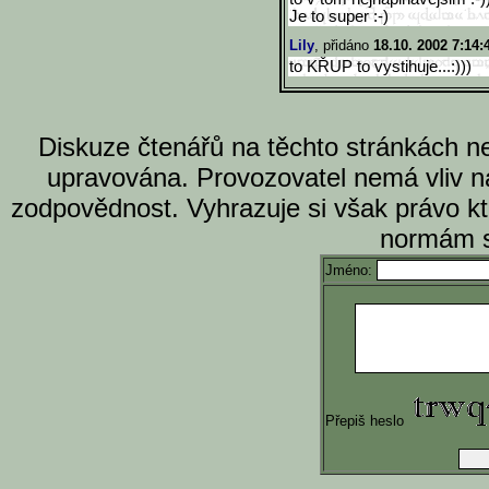
Je to super :-)
Lily
, přidáno
18.10. 2002 7:14:
to KŘUP to vystihuje...:)))
Diskuze čtenářů na těchto stránkách n
upravována. Provozovatel nemá vliv n
zodpovědnost. Vyhrazuje si však právo k
normám s
Jméno:
Přepiš heslo