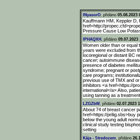
INyasorO
, přidáno
05.08.2023 
Kauffmann HM, Keppler D, 
href=http://propec.cfd>prop
Pressure Cause Low Potas
lPHAQXH
, přidáno
09.07.2023 
Women older than or equal t
years were excluded from the
locoregional or distant BC r
cancer; autoimmune diseases
presence of diabetes mellitu
syndrome; pregnant or post
care programs; institutionali
previous use of TMX and or
inhibitors <a href=https://p
international</a> Also, pati
using tanning as a treatment
LZGZbW
, přidáno
02.07.2023 1
About 74 of breast cancer p
href=https://prilig.sbs>buy 
below the young adult norma
clinical study testing bisph
setting
Kája - Stredozem
, přidáno
26.