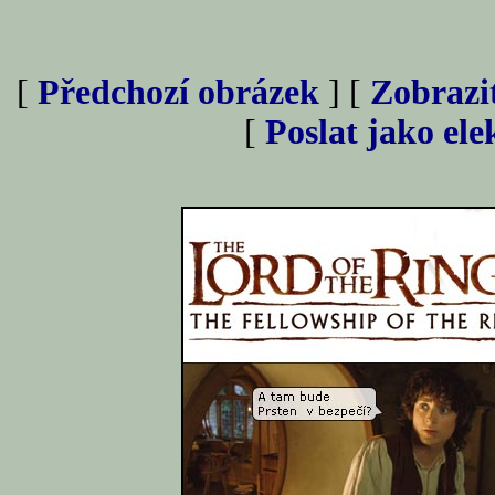
[
Předchozí obrázek
] [
Zobrazi
[
Poslat jako el