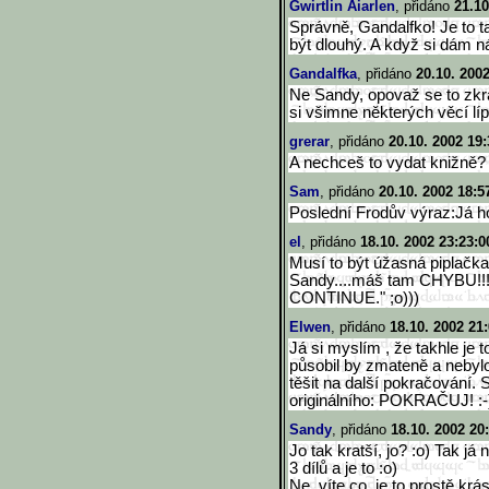
Gwirtlin Aiarlen
, přidáno
21.10
Správně, Gandalfko! Je to ta
být dlouhý. A když si dám n
Gandalfka
, přidáno
20.10. 200
Ne Sandy, opovaž se to zkrá
si všimne některých věcí líp
grerar
, přidáno
20.10. 2002 19:
A nechceš to vydat knižně?
Sam
, přidáno
20.10. 2002 18:5
Poslední Frodův výraz:Já ho 
el
, přidáno
18.10. 2002 23:23:0
Musí to být úžasná piplačka. 
Sandy....máš tam CHYBU!!!
CONTINUE." ;o)))
Elwen
, přidáno
18.10. 2002 21
Já si myslím , že takhle je t
působil by zmateně a nebyl
těšit na další pokračování. 
originálního: POKRAČUJ! :-
Sandy
, přidáno
18.10. 2002 20
Jo tak kratší, jo? :o) Tak j
3 dílů a je to :o)
Ne, víte co, je to prostě kr