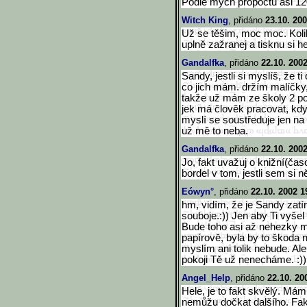
Podle mých propočtů asi 120
Witch King
, přidáno
23.10. 200
Už se těšim, moc moc. Koli
uplně zažranej a tisknu si h
Gandalfka
, přidáno
22.10. 200
Sandy, jestli si myslíš, že ti
co jich mám. držím malíčky,
takže už mám ze školy 2 p
jek má člověk pracovat, kdy
myslí se soustředuje jen na 
už mě to neba.
Gandalfka
, přidáno
22.10. 200
Jo, fakt uvažuj o knižní(čas
bordel v tom, jestli sem si n
Eówyn°
, přidáno
22.10. 2002 1
hm, vidím, že je Sandy zatí
souboje.:)) Jen aby Ti vyšel
Bude toho asi až nehezky m
papírově, byla by to škoda 
myslím ani tolik nebude. Ale
pokoji Tě už nenecháme. :))
Angel_Help
, přidáno
22.10. 20
Hele, je to fakt skvělý. Má
nemůžu dočkat dalšího. Fak