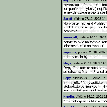
ailyn
, přidáno
23.11. 2002 15:1
nevím, co s tím autem blbnete
ten panák se hýbe :-) nejdř
je někde vzadu a pak zase
Sardë
, přidáno
27.10. 2002 14:
No prostě nádhera! A ohledn
mžik.Protože ač jsem sledov
nevšimla.
meresjeff
, přidáno
26.10. 2002
někde to bylo na tomhle ser
toho nevšiml a na monitoru, j
nepovim
, přidáno
25.10. 2002 
Kde by mělo být auto
Meya
, přidáno
25.10. 2002 14:
Depy:Ono tam to auto opravdu
se odraz světla-možná od a
Depy
, přidáno
25.10. 2002 11:1
meresjeff...žádný autíčko t
stokrát...to byl jen kouř...n
všichni...taková indukovaná 
Nandin
, přidáno
24.10. 2002 2
Ach, ta krajina na Novém Zé