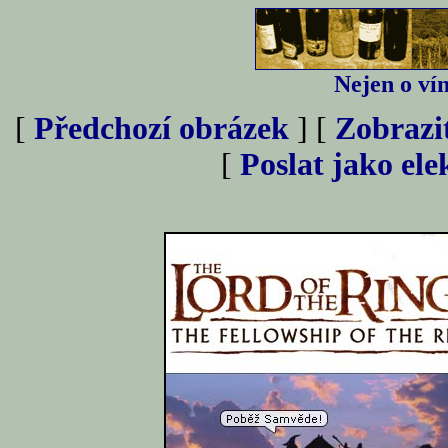
Nejen o vín
[
Předchozí obrázek
] [
Zobrazi
[
Poslat jako el