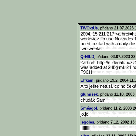
TWOxtUs
, přidáno
21.07.2023 
2004, 15 211 217 <a href=htt
work</a> To use Nolvadex fo
need to start with a daily do
two weeks
QrNILD
, přidáno
03.07.2023 22
<a href=http://sildenafi.buzz
was added at 2 ÎĽg mL 24 hou
F9CH
Elfkam
, přidáno
19.2. 2004 11:
A to ještě netuší, co ho čeká 
glumíšek
, přidáno
11.10. 2003 
chudák Sam
Sméagol
, přidáno
11.2. 2003 2
jo,jo
legoles
, přidáno
7.12. 2002 13
lllllllllllll