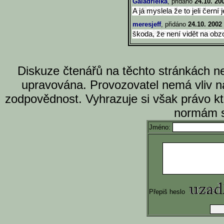
Galadrielka
, přidáno
24.10. 20
A já myslela že to jeli černí 
meresjeff
, přidáno
24.10. 2002
škoda, že není vidět na obz
Diskuze čtenářů na těchto stránkách n
upravována. Provozovatel nemá vliv n
zodpovědnost. Vyhrazuje si však právo k
normám s
Jméno:
Přepiš heslo