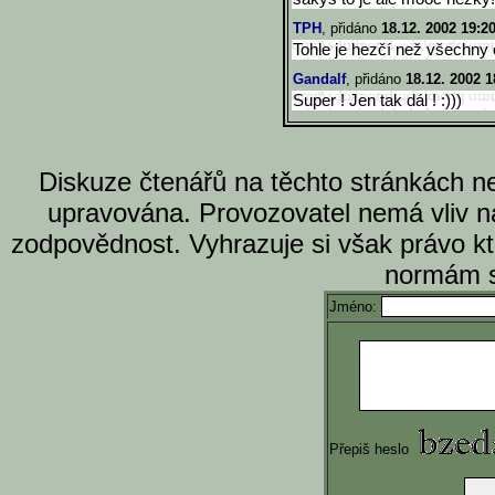
TPH
, přidáno
18.12. 2002 19:2
Tohle je hezčí než všechny 
Gandalf
, přidáno
18.12. 2002 1
Super ! Jen tak dál ! :)))
Diskuze čtenářů na těchto stránkách n
upravována. Provozovatel nemá vliv n
zodpovědnost. Vyhrazuje si však právo k
normám s
Jméno:
Přepiš heslo