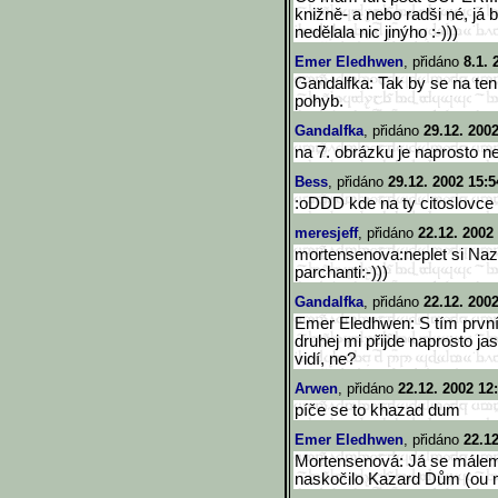
knižně- a nebo radši né, já 
nedělala nic jinýho :-)))
Emer Eledhwen
, přidáno
8.1. 
Gandalfka: Tak by se na ten 
pohyb.
Gandalfka
, přidáno
29.12. 200
na 7. obrázku je naprosto ne
Bess
, přidáno
29.12. 2002 15:5
:oDDD kde na ty citoslovce
meresjeff
, přidáno
22.12. 2002
mortensenova:neplet si Naz
parchanti:-)))
Gandalfka
, přidáno
22.12. 200
Emer Eledhwen: S tím první
druhej mi přijde naprosto ja
vidí, ne?
Arwen
, přidáno
22.12. 2002 12
píče se to khazad dum
Emer Eledhwen
, přidáno
22.12
Mortensenová: Já se málem s
naskočilo Kazard Dům (ou no