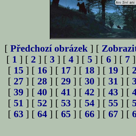
[
Předchozí obrázek
] [
Zobrazi
[
1
] [
2
] [
3
] [
4
] [
5
] [
6
] [
7
]
[
15
] [
16
] [
17
] [
18
] [
19
] [
[
27
] [
28
] [
29
] [
30
] [
31
] [
[
39
] [
40
] [
41
] [
42
] [
43
] [
[
51
] [
52
] [
53
] [
54
] [
55
] [
[
63
] [
64
] [
65
] [
66
] [
67
] [