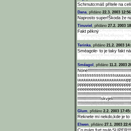
Schrnuto:máš přítele na celí
Dana
, přidáno
22.3. 2003 12:56
Naprosto super!Škoda že n
Tinuviel
, přidáno
27.2. 2003 18
Fakt pěkný
Terinka
, přidáno
21.2. 2003 14
Sméagole- to je taky fakt n
Sméagol
, přidáno
11.2. 2003 2
Nóné!!!!!!!!!!!!!!!!!!!!!!!!!!
!!!!!!!!!!!
ssssssssssssssssuuuuuu
uuuuuuuuuuuuuuuuuuuuup
pppppppppppppppppppppp
eeeeeeeeeeeeeeeeeeeeeeee
!!!!!!!!!!!!!!!!!!!!!!!!!!!!!!
!!!!!!!!!!!!!!!
!!!!!!!!!!!!!!!!!!!!skvjelí!!!
!!!!!!!!!!!!
!!!!!!!!!!!!!!!!!!!!!!!!!!!!!!
!!!!!!!!!!!!!!!
Glum
, přidáno
2.2. 2003 17:45
Reknete mi nekdo,kde je to
Elwen
, přidáno
27.1. 2003 22:4
Co mám furt psát-SUPER!!! 