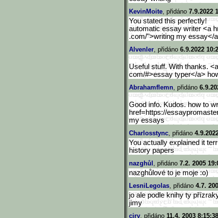
KevinMoite
, přidáno
7.9.2022 
You stated this perfectly!
automatic essay writer <a h
.com/">writing my essay</a
Alvenler
, přidáno
6.9.2022 10:
Useful stuff. With thanks. <
com/#>essay typer</a> how 
Abrahamflemn
, přidáno
6.9.20
Good info. Kudos. how to wr
href=https://essaypromaste
my essays
Charlosstync
, přidáno
4.9.202
You actually explained it terr
history papers
nazghůl
, přidáno
7.2. 2005 19:
nazghůlové to je moje :o)
LesniLegolas
, přidáno
4.7. 20
jo ale podle knihy ty přízra
jimy
ciry
, přidáno
11.4. 2003 8:15:3