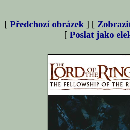
[
Předchozí obrázek
] [
Zobrazi
[
Poslat jako el