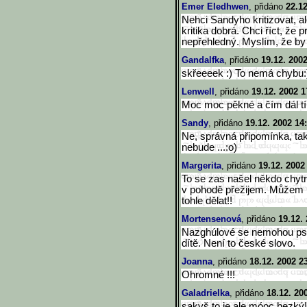
Emer Eledhwen
, přidáno
22.12
Nehci Sandyho kritizovat, a
kritika dobrá. Chci říct, že 
nepřehledný. Myslím, že by s
Gandalfka
, přidáno
19.12. 200
skřeeeek :) To nemá chybu:
Lenwell
, přidáno
19.12. 2002 1
Moc moc pěkné a čím dál tí
Sandy
, přidáno
19.12. 2002 14
Ne, správná připomínka, ta
nebude ...:o)
Margerita
, přidáno
19.12. 2002
To se zas našel někdo chytre
v pohodě přežijem. Můžem be
tohle dělat!!
Mortensenová
, přidáno
19.12.
Nazghúlové se nemohou psá
dítě. Není to české slovo.
Joanna
, přidáno
18.12. 2002 2
Ohromné !!!
Galadrielka
, přidáno
18.12. 20
sakyš to je ale móoc hezký!