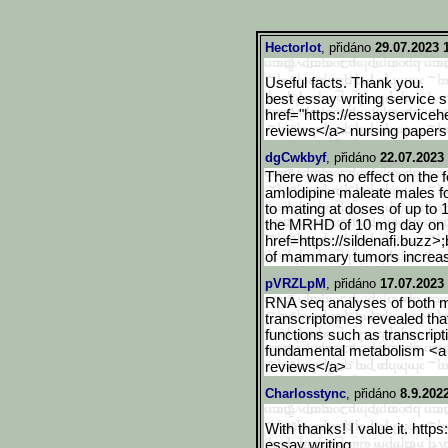
Hectorlot
, přidáno
29.07.2023 
Useful facts. Thank you.
best essay writing service 
href="https://essayserviceh
reviews</a> nursing papers 
dgCwkbyf
, přidáno
22.07.2023
There was no effect on the fer
amlodipine maleate males fo
to mating at doses of up to
the MRHD of 10 mg day on 
href=https://sildenafi.buzz>
;
of mammary tumors increase
pVRZLpM
, přidáno
17.07.2023 
RNA seq analyses of both m
transcriptomes revealed that
functions such as transcripti
fundamental metabolism <a 
reviews</a>
Charlosstync
, přidáno
8.9.202
With thanks! I value it. http
essay writing