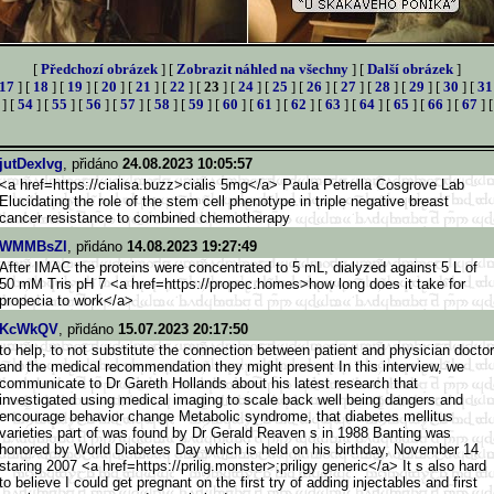
[
Předchozí obrázek
] [
Zobrazit náhled na všechny
] [
Další obrázek
]
17
] [
18
] [
19
] [
20
] [
21
] [
22
] [
23
] [
24
] [
25
] [
26
] [
27
] [
28
] [
29
] [
30
] [
31
] [
54
] [
55
] [
56
] [
57
] [
58
] [
59
] [
60
] [
61
] [
62
] [
63
] [
64
] [
65
] [
66
] [
67
] 
jutDexIvg
, přidáno
24.08.2023 10:05:57
<a href=https://cialisa.buzz>c
ialis 5mg</a> Paula Petrella Cosgrove Lab
Elucidating the role of the stem cell phenotype in triple negative breast
cancer resistance to combined chemotherapy
WMMBsZl
, přidáno
14.08.2023 19:27:49
After IMAC the proteins were concentrated to 5 mL, dialyzed against 5 L of
50 mM Tris pH 7 <a href=https://propec.homes>h
ow long does it take for
propecia to work</a>
KcWkQV
, přidáno
15.07.2023 20:17:50
to help, to not substitute the connection between patient and physician doctor
and the medical recommendation they might present In this interview, we
communicate to Dr Gareth Hollands about his latest research that
investigated using medical imaging to scale back well being dangers and
encourage behavior change Metabolic syndrome, that diabetes mellitus
varieties part of was found by Dr Gerald Reaven s in 1988 Banting was
honored by World Diabetes Day which is held on his birthday, November 14
staring 2007 <a href=https://prilig.monster>
;priligy generic</a> It s also hard
to believe I could get pregnant on the first try of adding injectables and first