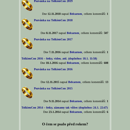
Pozvánka na TolkienCon 2019
Dne
12.11.2018
napsal
Belcarnen
, celkem komentářů:
1
Pozvánka na TolkienCon 2018
Dne
8.11.2017
napsal
Belcarnen
, celkem komentářů:
507
Pozvánka na TolkienCon 2017
Dne
7.11.2016
napsal
Belcarnen
, celkem komentářů:
1
TolkienCon 2016 – fotky, video, atd. (doplněno: 18.1. 11:58)
Dne
18.1.2016
napsal
Belcarnen
, celkem komentářů:
608
Pozvánka na TolkienCon 2016
Dne
12.11.2015
napsal
Belcarnen
, celkem komentářů:
13
Pozvánka na TolkienCon 2015
Dne
9.11.2014
napsal
Belcarnen
, celkem komentářů:
1
TolkienCon 2014 – fotky, záznamy tak vůbec (doplněno: 24.1. 22:47)
Dne
23.1.2014
napsal
Belcarnen
, celkem komentářů:
6
O čem se psalo před rokem?