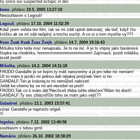
try since our suspected ectopic in dec
kwax
, přidáno
19.5. 2005 13:27:10
Nesouhlasim s Legouš!
Legouš
, přidáno
17.10. 2004 11:52:39
Kdaž jsem viďela ten film, tak se mi zdál uplně dokonalý, ale teď, když čtu
knížku ak se mi zdá neůplný a trochu suchý. A co si o tom myslíte vy???
Kvax Žvak Kvak Žvax Žvejk
, přidáno
14.7. 2004 19:16:43
Mišulka toho teda moc nenapsala. Je to na nic. A je to vtipný jako banánová
šlupka na chodníku, hmmmmmmmmmmmmmmm! Zajímavé, jisstě milášku,
jisstě jisstě!
Mišulka
, přidáno
14.2. 2004 14:11:18
FRODO:Gandalfe já se bojím,ty máš narozeniny a já pro tebe nic nemám!
Už to mám,ti jezdci mi jednou dali nějakej prstýnek.Vem si ho.
GANDALF:Ten je krásnej,to mi nemůžeš nabízet!
Ještě ke všemu by se mi ani nevešel na prst!!
FRODO:Tak co ti mám dát?Nechceš třeba tohle oblečení?Mám ho dost!!
GANDALF:Ty ses zbláznil!Do toho se mám jako vejít??
Galadriel
, přidáno
13.1. 2003 15:57:41
výraz Gandalfa je naprosto origoš
!!!
legoles
, přidáno
7.12. 2002 13:40:58
souhlasim s tebou gimli
Namárie
, přidáno
26.10. 2002 18:38:29