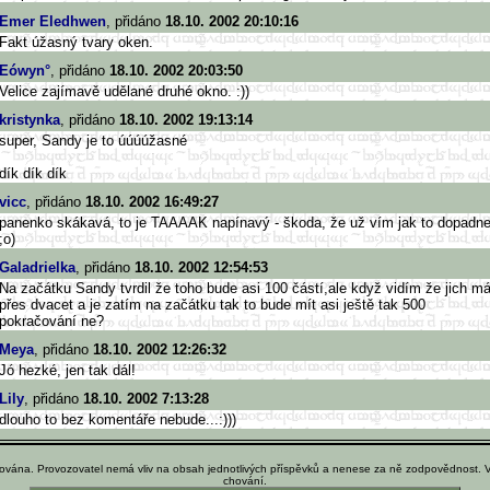
Emer Eledhwen
, přidáno
18.10. 2002 20:10:16
Fakt úžasný tvary oken.
Eówyn°
, přidáno
18.10. 2002 20:03:50
Velice zajímavě udělané druhé okno. :))
kristynka
, přidáno
18.10. 2002 19:13:14
super, Sandy je to úúúúžasné
dík dík dík
vicc
, přidáno
18.10. 2002 16:49:27
panenko skákavá, to je TAAAAK napínavý - škoda, že už vím jak to dopadn
;o)
Galadrielka
, přidáno
18.10. 2002 12:54:53
Na začátku Sandy tvrdil že toho bude asi 100 částí,ale když vidím že jich m
přes dvacet a je zatím na začátku tak to bude mít asi ještě tak 500
pokračování ne?
Meya
, přidáno
18.10. 2002 12:26:32
Jó hezké, jen tak dál!
Lily
, přidáno
18.10. 2002 7:13:28
dlouho to bez komentáře nebude...:)))
ována. Provozovatel nemá vliv na obsah jednotlivých příspěvků a nenese za ně zodpovědnost. 
chování.