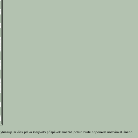
e
á
Vyhrazuje si však právo kterýkoliv příspěvek smazat, pokud bude odporovat normám slušného