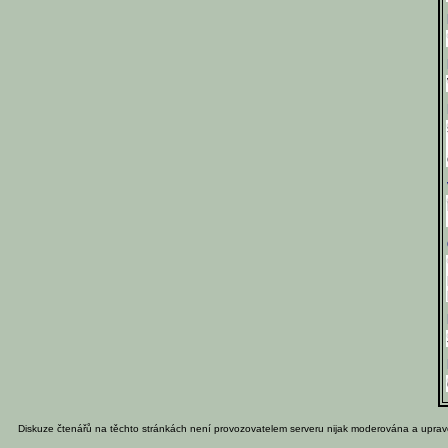
Diskuze čtenářů na těchto stránkách není provozovatelem serveru nijak moderována a uprav