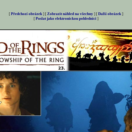
[
Předchozí obrázek
] [
Zobrazit náhled na všechny
] [
Další obrázek
]
[
Poslat jako elektronickou pohlednici
]