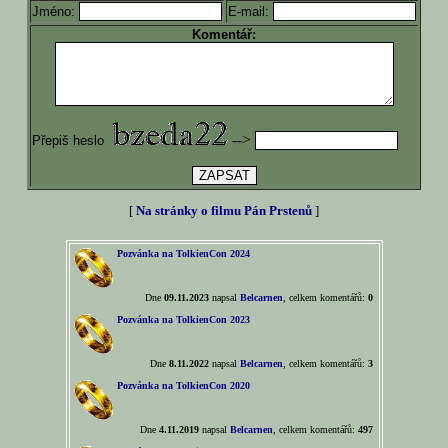
Jméno:
E-mail:
Komentář:
-->
Přepiš heslo
[
Na stránky o filmu Pán Prstenů
]
Pozvánka na TolkienCon 2024
Dne
09.11.2023
napsal
Belcarnen
, celkem komentářů:
0
Pozvánka na TolkienCon 2023
Dne
8.11.2022
napsal
Belcarnen
, celkem komentářů:
3
Pozvánka na TolkienCon 2020
Dne
4.11.2019
napsal
Belcarnen
, celkem komentářů:
497