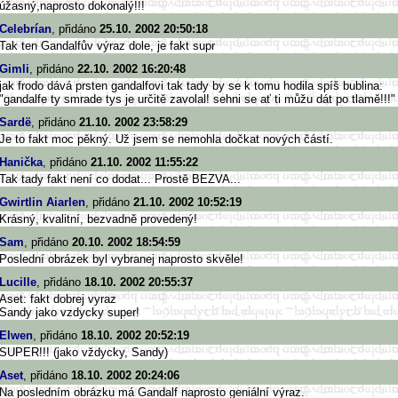
úžasný,naprosto dokonalý!!!
Celebrían
, přidáno
25.10. 2002 20:50:18
Tak ten Gandalfův výraz dole, je fakt supr
Gimli
, přidáno
22.10. 2002 16:20:48
jak frodo dává prsten gandalfovi tak tady by se k tomu hodila spíš bublina:
"gandalfe ty smrade tys je určitě zavolal! sehni se ať ti můžu dát po tlamě!!!"
Sardë
, přidáno
21.10. 2002 23:58:29
Je to fakt moc pěkný. Už jsem se nemohla dočkat nových částí.
Hanička
, přidáno
21.10. 2002 11:55:22
Tak tady fakt není co dodat... Prostě BEZVA...
Gwirtlin Aiarlen
, přidáno
21.10. 2002 10:52:19
Krásný, kvalitní, bezvadně provedený!
Sam
, přidáno
20.10. 2002 18:54:59
Poslední obrázek byl vybranej naprosto skvěle!
Lucille
, přidáno
18.10. 2002 20:55:37
Aset: fakt dobrej vyraz
Sandy jako vzdycky super!
Elwen
, přidáno
18.10. 2002 20:52:19
SUPER!!! (jako vždycky, Sandy)
Aset
, přidáno
18.10. 2002 20:24:06
Na posledním obrázku má Gandalf naprosto geniální výraz.