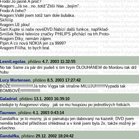
Frodo:Jo jasně.A proč?
Aragorn:,,Já se...no..totiž"Ztiší hlas ,,bojím".
Frodo:A čeho?
Aragorn:Viděl jsem totiž tam dole bubáka.
Skřííííp
Aragorn:Už jdou!
Sam:Kupte si naše novéDVD.Nabízí dalši funkce, například-
Smíšek:Nové televize značky PHILIPS přichází na trh.Proto-
Aragorn:Díky, nemám zájem.
Pipin:A co nová NOKIA jen za 9999?
Aragorn:Fíííha, to bych bral.
LesniLegolas
, přidáno
4.7. 2003 11:32:55
No tak Same za pár dní pudeš s tim tvym DLOUHÁNEM do Mordoru tak drž
hubu
Lucy Mortensen
, přidáno
8.5. 2003 17:27:42
BOŽE!!!!!!!!!!!!!!!!!!Já toho Vigga tak strašne MILUJU!!!!!!!!Vypadá tak
BOMBOVĚ!!!!!!!!!!!!!!!!
Galadriel
, přidáno
13.1. 2003 16:39:10
sledujte ty Aragornovi vlasy...jak se mu houpúou po jednotlivých fotkách.
Taurwen
, přidáno
4.1. 2003 0:43:14
Gandalfka: je to mozny, já si pamatuju jen dabovaný na kazetě, DVD jsem
neměla bohužel příležitost shlédnout a v kině jsem byla 2x, takže možný je
všechno.
Gandalfka
, přidáno
29.12. 2002 18:24:42