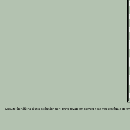
Diskuze čtenářů na těchto stránkách není provozovatelem serveru nijak moderována a uprav