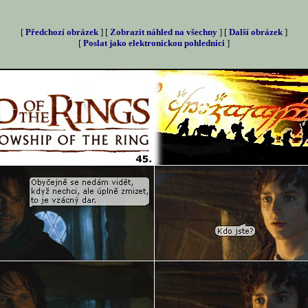
[
Předchozí obrázek
] [
Zobrazit náhled na všechny
] [
Další obrázek
]
[
Poslat jako elektronickou pohlednici
]