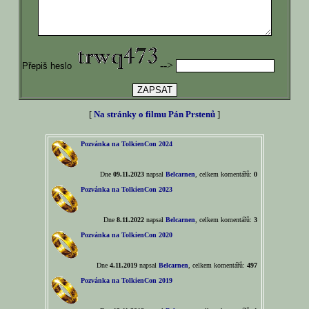
-->
Přepiš heslo
[
Na stránky o filmu Pán Prstenů
]
Pozvánka na TolkienCon 2024
Dne
09.11.2023
napsal
Belcarnen
, celkem komentářů:
0
Pozvánka na TolkienCon 2023
Dne
8.11.2022
napsal
Belcarnen
, celkem komentářů:
3
Pozvánka na TolkienCon 2020
Dne
4.11.2019
napsal
Belcarnen
, celkem komentářů:
497
Pozvánka na TolkienCon 2019