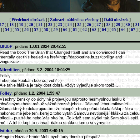
[
Předchozí obrázek
] [
Zobrazit náhled na všechny
] [
Další obrázek
]
17
] [
18
] [
19
] [
20
] [
21
] [
22
] [
23
] [
24
] [
25
] [
26
] [
27
] [
28
] [
29
] [
30
] [
31
] [
54
] [
55
] [
56
] [
57
] [
58
] [
59
] [
60
] [
61
] [
62
] [
63
] [
64
] [
65
] [
66
] [
67
] 
lJIUbP
, přidáno
13.01.2024 20:42:55
Read the book The Brian that Changed Itself and am convinced I can
mentally get this healed <a href=http://dapoxetine.buzz>
;priligy and
viagra</a>
Nifredilien
, přidáno
3.2. 2004 10:04:25
Folley:
Tebe jebe koukám kde co, viď? :-)
Ale tahle hláška je taky dost dobrá, vždyť vyjadřuje skoro totéž...
Folley
, přidáno
1.2. 2004 1:59:47
Všechny ženský co úchylně projevujou naprosto nesmyslnou lásku k
obyčejnýmu herci mě už vážně hrozně jebou...Dále mě jebou milovníci
Gluma který to dokazujou tím, že hloupě a tupě pořád dokola šišlaj...No a
nakonec mě jebe ten, kerej z toho vytáh Samovu nevtipnější hlášku za celou
trilogii - pusťtě ho nebo Vás skolím...To když sem slyšel tak Sam skolil spíš
mě...A tnhle kripl to nahradí ňákou sračkou kerou si vymyslel
Isildur
, přidáno
30.9. 2003 6:40:15
Aragorn:Nazdar Frodo.Mohl bych tady dneska přespat?