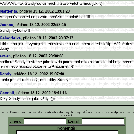
ÁÁÁÁÁÁ, tak Sandy se už nechal zase vidět-a hned jak! .)
Margerita
, přidáno
19.12. 2002 13:01:20
Aragornův pohled na prvním obrázku je úplně boží!!!
Joanna
, přidáno
18.12. 2002 22:58:15
Sandy, výborné !!!
Galadrielka
, přidáno
18.12. 2002 20:37:13
Líbí se mi jak si vyhraješ s citoslovcema ouch,aocu a teď skřííp!!Vážně dost
dobrý
arwen
, přidáno
18.12. 2002 20:00:08
nadhera Sandy...ostatne jako kazda jina stranka komiksu..ale takhe je prece
jen o neco lepsi..protoze je tu Aragornek:-))
Dandy
, přidáno
18.12. 2002 19:07:40
Tohle je fakt dokonalý, moc díky Sandy
Gandalf
, přidáno
18.12. 2002 18:41:16
Díky Sandy.. supr jako vždy :)))
ována. Provozovatel nemá vliv na obsah jednotlivých příspěvků a nenese za ně zodpovědnost. 
chování.
Jméno:
E-mail:
Komentář: