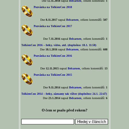
Dne
12.11.2018
napsal
Belcarnen
, celkem komentářů:
1
Pozvánka na TolkienCon 2018
Dne
8.11.2017
napsal
Belcarnen
, celkem komentářů:
507
Pozvánka na TolkienCon 2017
Dne
7.11.2016
napsal
Belcarnen
, celkem komentářů:
1
TolkienCon 2016 – fotky, video, atd. (doplněno: 18.1. 11:58)
Dne
18.1.2016
napsal
Belcarnen
, celkem komentářů:
608
Pozvánka na TolkienCon 2016
Dne
12.11.2015
napsal
Belcarnen
, celkem komentářů:
13
Pozvánka na TolkienCon 2015
Dne
9.11.2014
napsal
Belcarnen
, celkem komentářů:
1
TolkienCon 2014 – fotky, záznamy tak vůbec (doplněno: 24.1. 22:47)
Dne
23.1.2014
napsal
Belcarnen
, celkem komentářů:
6
O čem se psalo před rokem?