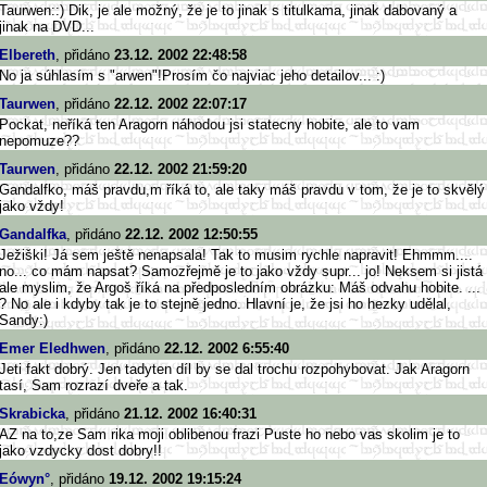
Taurwen::) Dik, je ale možný, že je to jinak s titulkama, jinak dabovaný a
jinak na DVD...
Elbereth
, přidáno
23.12. 2002 22:48:58
No ja súhlasím s "arwen"!Prosím čo najviac jeho detailov... :)
Taurwen
, přidáno
22.12. 2002 22:07:17
Pockat, neříká ten Aragorn náhodou jsi statecny hobite, ale to vam
nepomuze??
Taurwen
, přidáno
22.12. 2002 21:59:20
Gandalfko, máš pravdu,m říká to, ale taky máš pravdu v tom, že je to skvělý
jako vždy!
Gandalfka
, přidáno
22.12. 2002 12:50:55
Ježiški! Já sem ještě nenapsala! Tak to musim rychle napravit! Ehmmm....
no... co mám napsat? Samozřejmě je to jako vždy supr... jo! Neksem si jistá
ale myslim, že Argoš říká na předposledním obrázku: Máš odvahu hobite. ...
? No ale i kdyby tak je to stejně jedno. Hlavní je, že jsi ho hezky udělal,
Sandy:)
Emer Eledhwen
, přidáno
22.12. 2002 6:55:40
Jeti fakt dobrý. Jen tadyten díl by se dal trochu rozpohybovat. Jak Aragorn
tasí, Sam rozrazí dveře a tak.
Skrabicka
, přidáno
21.12. 2002 16:40:31
AZ na to,ze Sam rika moji oblibenou frazi Puste ho nebo vas skolim je to
jako vzdycky dost dobry!!
Eówyn°
, přidáno
19.12. 2002 19:15:24