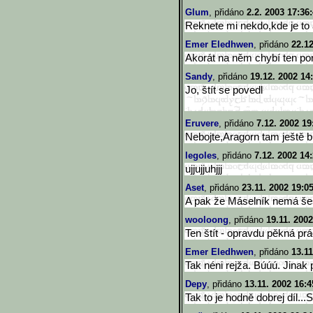
Glum
, přidáno
2.2. 2003 17:36
Reknete mi nekdo,kde je to
Emer Eledhwen
, přidáno
22.12
Akorát na něm chybí ten poní
Sandy
, přidáno
19.12. 2002 14
Jo, štít se povedl
Eruvere
, přidáno
7.12. 2002 19
Nebojte,Aragorn tam ještě b
legoles
, přidáno
7.12. 2002 14
ujjujjuhjjj
Aset
, přidáno
23.11. 2002 19:0
A pak že Máselník nemá šes
wooloong
, přidáno
19.11. 2002
Ten štít - opravdu pěkná prác
Emer Eledhwen
, přidáno
13.11
Tak néni rejža. Búúú. Jinak
Depy
, přidáno
13.11. 2002 16:4
Tak to je hodně dobrej díl...S