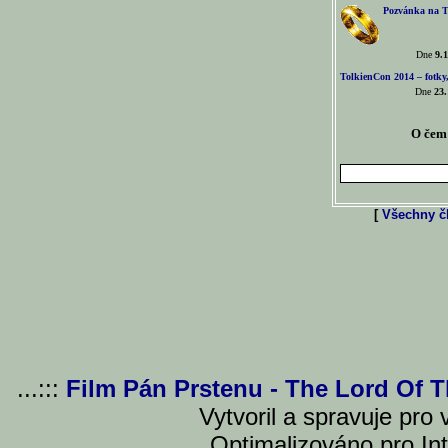
Pozvánka na T
Dne
9.1
TolkienCon 2014 – fotky,
Dne
23.
O čem 
[
Všechny čl
...:::
Film Pán Prstenu - The Lord Of 
Vytvoril a spravuje pro
Optimalizováno pro Int