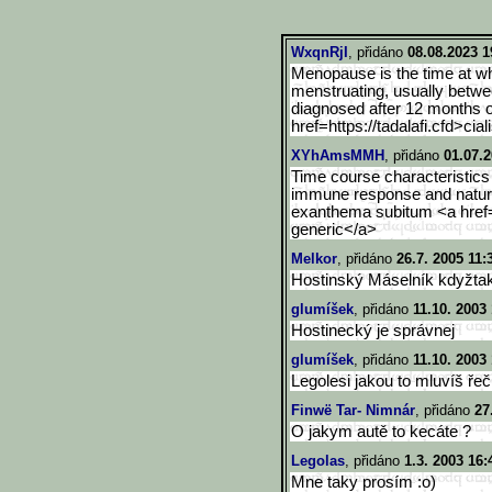
WxqnRjI
, přidáno
08.08.2023 1
Menopause is the time at 
menstruating, usually betwe
diagnosed after 12 months 
href=https://tadalafi.cfd>c
ia
XYhAmsMMH
, přidáno
01.07.2
Time course characteristics 
immune response and natural k
exanthema subitum <a href=
generic</a>
Melkor
, přidáno
26.7. 2005 11:
Hostinský Máselník kdyžtak 
glumíšek
, přidáno
11.10. 2003 
Hostinecký je správnej
glumíšek
, přidáno
11.10. 2003 
Legolesi jakou to mluvíš ře
Finwë Tar- Nimnár
, přidáno
27
O jakym autě to kecáte ?
Legolas
, přidáno
1.3. 2003 16:
Mne taky prosím :o)