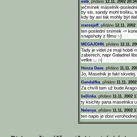
estë
, přidáno
12.11. 2002 20:34
ječmínek máselník-poslední
by sis, sandy mohl trošku, t
kdy by asi tak mohly být dalš
meresjeff
, přidáno
12.11. 2002
ten poslední snímek -> kon
snapshoty z filmu :-)
MEGAJOHN
, přidáno
12.11. 20
Tady je videt ze maji hobiti 
zaberech, napr Galadriel lib
velke ... :-(
Honza Dave
, přidáno
11.11. 20
Jo, Maselnik je fakt skvelej
Gandalfka
, přidáno
11.11. 2002
Za chvíli tam už bude Aragor
bellinka
, přidáno
11.11. 2002 1
ty ksichty pana maselnika u
Nelenya
, přidáno
11.11. 2002 1
ten napis je dost verohodnej