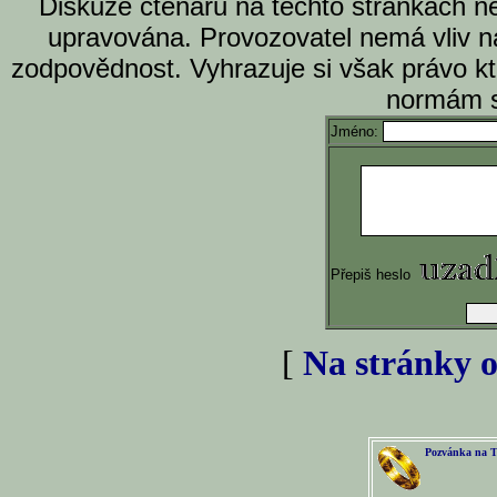
Diskuze čtenářů na těchto stránkách n
upravována. Provozovatel nemá vliv n
zodpovědnost. Vyhrazuje si však právo k
normám s
Jméno:
Přepiš heslo
[
Na stránky o
Pozvánka na T