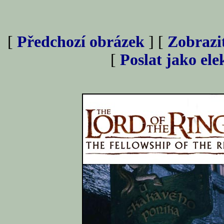
[
Předchozí obrázek
] [
Zobrazi
[
Poslat jako el