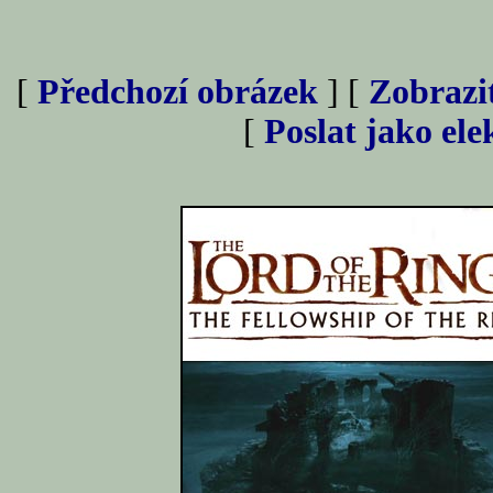
[
Předchozí obrázek
] [
Zobrazi
[
Poslat jako el