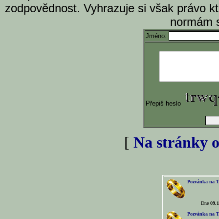
zodpovědnost. Vyhrazuje si však právo k
normám s
Jméno:
Přepiš heslo
[
Na stránky o
Pozvánka na T
Dne
09.1
Pozvánka na T