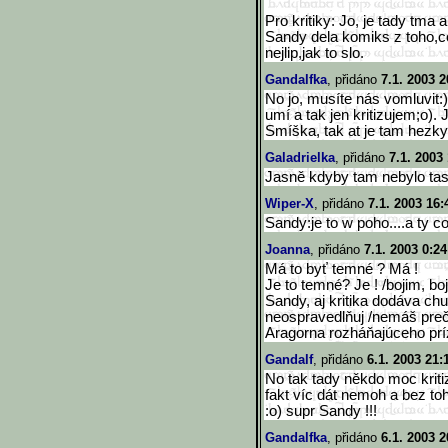
Pro kritiky: Jo, je tady tma a
Sandy dela komiks z toho,co
nejlip,jak to slo.
Gandalfka
, přidáno
7.1. 2003 2
No jo, musíte nás vomluvit:
umí a tak jen kritizujem;o).
Smíška, tak at je tam hezky
Galadrielka
, přidáno
7.1. 2003
Jasně kdyby tam nebylo tass
Wiper-X
, přidáno
7.1. 2003 16:
Sandy:je to w poho....a ty co 
Joanna
, přidáno
7.1. 2003 0:24
Má to byť temné ? Má !
Je to temné? Je ! /bojim, boji
Sandy, aj kritika dodáva chu
neospravedlňuj /nemáš prečo
Aragorna rozháňajúceho príz
Gandalf
, přidáno
6.1. 2003 21:
No tak tady někdo moc kritiz
fakt víc dát nemoh a bez toh
:o) supr Sandy !!!
Gandalfka
, přidáno
6.1. 2003 2