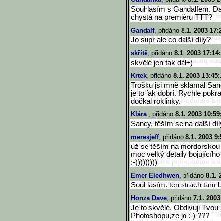
Souhlasím s Gandalfem. Da
chystá na premiéru TTT?
Gandalf
, přidáno
8.1. 2003 17:
Jo supr ale co další díly?
skřítě
, přidáno
8.1. 2003 17:14
skvělé jen tak dál÷)
Krtek
, přidáno
8.1. 2003 13:45:
Trošku jsi mně sklamal Sandy
je to fak dobrí. Rychle pokr
dočkal roklinky.
Klára
, přidáno
8.1. 2003 10:59
Sandy, těším se na další díly
meresjeff
, přidáno
8.1. 2003 9:
už se těším na mordorskou 
moc velký detaily bojujícíh
:-)))))))))
Emer Eledhwen
, přidáno
8.1. 
Souhlasím. ten strach tam by
Honza Dave
, přidáno
7.1. 2003
Je to skvělé. Obdivuji Tvou
Photoshopu,ze jo :-) ???