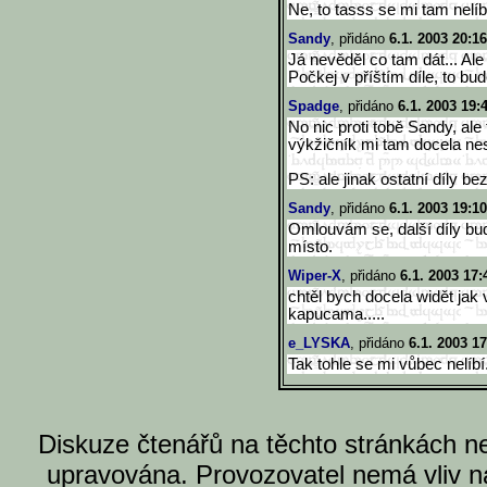
Ne, to tasss se mi tam nelíbí
Sandy
, přidáno
6.1. 2003 20:16
Já nevěděl co tam dát... Ale
Počkej v příštím díle, to bud
Spadge
, přidáno
6.1. 2003 19:
No nic proti tobě Sandy, ale
výkžičník mi tam docela nes
PS: ale jinak ostatní díly bez
Sandy
, přidáno
6.1. 2003 19:10
Omlouvám se, další díly bud
místo.
Wiper-X
, přidáno
6.1. 2003 17:
chtěl bych docela widět jak
kapucama.....
e_LYSKA
, přidáno
6.1. 2003 17
Tak tohle se mi vůbec nelíb
Diskuze čtenářů na těchto stránkách n
upravována. Provozovatel nemá vliv n