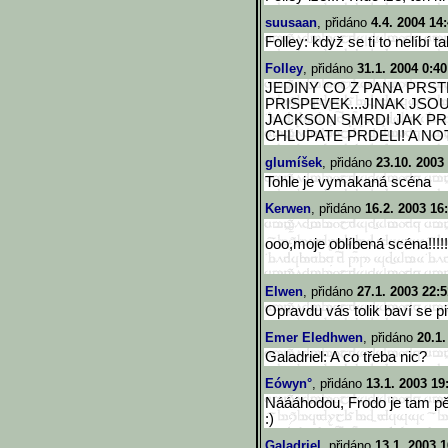
suusaan
, přidáno
4.4. 2004 14
Folley: když se ti to nelíbí 
Folley
, přidáno
31.1. 2004 0:40
JEDINY CO Z PANA PRST
PRISPEVEK...JINAK JSOU
JACKSON SMRDI JAK PR
CHLUPATE PRDELI! A NOT
glumíšek
, přidáno
23.10. 2003
Tohle je vymakaná scéna
Kerwen
, přidáno
16.2. 2003 16
ooo,moje oblíbená scéna!!!!!
Elwen
, přidáno
27.1. 2003 22:5
Opravdu vás tolik baví se pi
Emer Eledhwen
, přidáno
20.1.
Galadriel: A co třeba nic?
Eówyn°
, přidáno
13.1. 2003 19
Náááhodou, Frodo je tam pě
:)
Galadriel
, přidáno
13.1. 2003 1