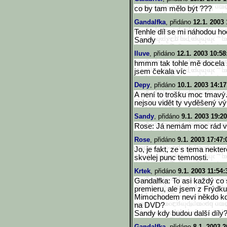
co by tam mělo být ???
Gandalfka
, přidáno
12.1. 2003 
Tenhle díl se mi náhodou hoo
Sandy
Iluve
, přidáno
12.1. 2003 10:58
hmmm tak tohle mě docela z
jsem čekala víc
Depy
, přidáno
10.1. 2003 14:17
A není to trošku moc tmavý...
nejsou vidět ty vyděšený vý
Sandy
, přidáno
9.1. 2003 19:20
Rose: Já nemám moc rád vá
Rose
, přidáno
9.1. 2003 17:47:
Jo, je fakt, ze s tema nekt
skvelej punc temnosti.
Krtek
, přidáno
9.1. 2003 11:54:
Gandalfka: To asi každý co
premieru, ale jsem z Frýdku
Mimochodem neví někdo kdy
na DVD?
Sandy kdy budou další díly
Gandalfka
, přidáno
8.1. 2003 2