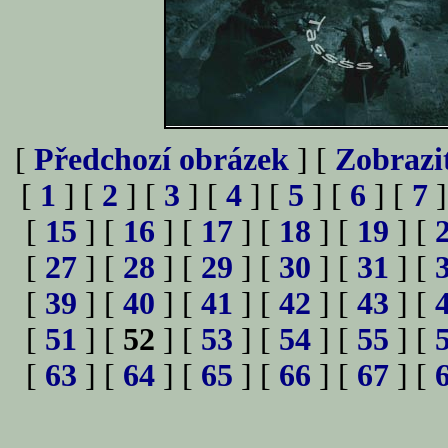
[
Předchozí obrázek
] [
Zobrazi
[
1
] [
2
] [
3
] [
4
] [
5
] [
6
] [
7
]
[
15
] [
16
] [
17
] [
18
] [
19
] [
[
27
] [
28
] [
29
] [
30
] [
31
] [
[
39
] [
40
] [
41
] [
42
] [
43
] [
[
51
] [
52
] [
53
] [
54
] [
55
] [
[
63
] [
64
] [
65
] [
66
] [
67
] [