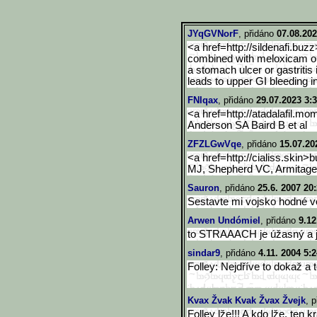
JYqGVNorF
, přidáno
07.08.202
<a href=http://sildenafi.buzz
combined with meloxicam or
a stomach ulcer or gastritis
leads to upper GI bleeding 
FNIqax
, přidáno
29.07.2023 3:
<a href=http://atadalafil.mo
Anderson SA Baird B et al
ZFZLGwVqe
, přidáno
15.07.20
<a href=http://cialiss.skin>b
MJ, Shepherd VC, Armitag
Sauron
, přidáno
25.6. 2007 20
Sestavte mi vojsko hodné ve
Arwen Undómiel
, přidáno
9.12
to STRAAACH je úžasný a j
sindar9
, přidáno
4.11. 2004 5:
Folley: Nejdříve to dokaž a 
Kvax Žvak Kvak Žvax Žvejk
, 
Folley lže!!! A kdo lže, ten k