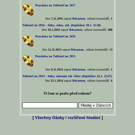
Pozvánka na TolkienCon 2017
Dne
7.11.2016
napsal
Belcarnen
, celkem komentářů:
1
TolkienCon 2016 – fotky, video, atd. (doplněno: 18.1. 11:58)
Dne
18.1.2016
napsal
Belcarnen
, celkem komentářů:
608
Pozvánka na TolkienCon 2016
Dne
12.11.2015
napsal
Belcarnen
, celkem komentářů:
13
Pozvánka na TolkienCon 2015
Dne
9.11.2014
napsal
Belcarnen
, celkem komentářů:
1
TolkienCon 2014 – fotky, záznamy tak vůbec (doplněno: 24.1. 22:47)
Dne
23.1.2014
napsal
Belcarnen
, celkem komentářů:
6
O čem se psalo před rokem?
[
Všechny články / rozšířené hledání
]