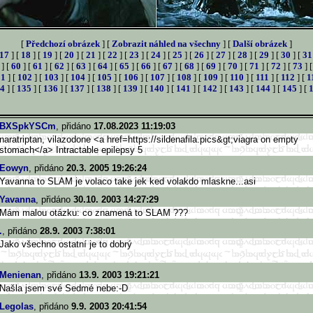
[
Předchozí obrázek
] [
Zobrazit náhled na všechny
] [
Další obrázek
]
17
] [
18
] [
19
] [
20
] [
21
] [
22
] [
23
] [
24
] [
25
] [
26
] [
27
] [
28
] [
29
] [
30
] [
31
] [
60
] [
61
] [
62
] [
63
] [
64
] [
65
] [
66
] [
67
] [
68
] [
69
] [
70
] [
71
] [
72
] [
73
] 
01
] [
102
] [
103
] [
104
] [
105
] [
106
] [
107
] [
108
] [
109
] [
110
] [
111
] [
112
] [
1
4
] [
135
] [
136
] [
137
] [
138
] [
139
] [
140
] [
141
] [
142
] [
143
] [
144
] [
145
] [
BXSpkYSCm
, přidáno
17.08.2023 11:19:03
naratriptan, vilazodone <a href=https://sildenafila.pics&
gt;viagra on empty
stomach</a> Intractable epilepsy 5
Eowyn
, přidáno
20.3. 2005 19:26:24
Yavanna to SLAM je volaco take jek ked volakdo mlaskne...asi
Yavanna
, přidáno
30.10. 2003 14:27:29
Mám malou otázku: co znamená to SLAM ???
.
, přidáno
28.9. 2003 7:38:01
Jako všechno ostatní je to dobrý
Menienan
, přidáno
13.9. 2003 19:21:21
Našla jsem své Sedmé nebe:-D
Legolas
, přidáno
9.9. 2003 20:41:54