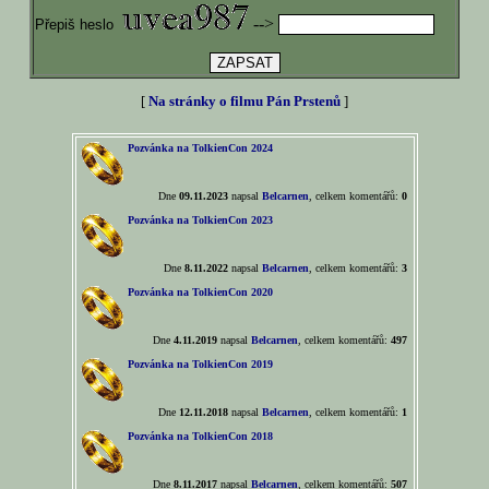
-->
Přepiš heslo
[
Na stránky o filmu Pán Prstenů
]
Pozvánka na TolkienCon 2024
Dne
09.11.2023
napsal
Belcarnen
, celkem komentářů:
0
Pozvánka na TolkienCon 2023
Dne
8.11.2022
napsal
Belcarnen
, celkem komentářů:
3
Pozvánka na TolkienCon 2020
Dne
4.11.2019
napsal
Belcarnen
, celkem komentářů:
497
Pozvánka na TolkienCon 2019
Dne
12.11.2018
napsal
Belcarnen
, celkem komentářů:
1
Pozvánka na TolkienCon 2018
Dne
8.11.2017
napsal
Belcarnen
, celkem komentářů:
507