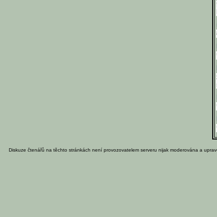
Diskuze čtenářů na těchto stránkách není provozovatelem serveru nijak moderována a uprav