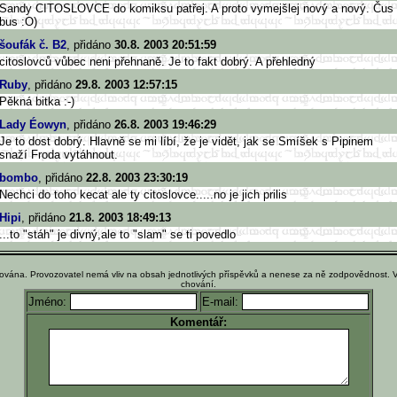
Sandy CITOSLOVCE do komiksu patřej. A proto vymejšlej nový a nový. Čus
bus :O)
šoufák č. B2
, přidáno
30.8. 2003 20:51:59
citoslovců vůbec neni přehnaně. Je to fakt dobrý. A přehledný
Ruby
, přidáno
29.8. 2003 12:57:15
Pěkná bitka :-)
Lady Éowyn
, přidáno
26.8. 2003 19:46:29
Je to dost dobrý. Hlavně se mi líbí, že je vidět, jak se Smíšek s Pipinem
snaží Froda vytáhnout.
bombo
, přidáno
22.8. 2003 23:30:19
Nechci do toho kecat ale ty citoslovce.....no je jich prilis
Hipi
, přidáno
21.8. 2003 18:49:13
...to "stáh" je divný,ale to "slam" se ti povedlo
ována. Provozovatel nemá vliv na obsah jednotlivých příspěvků a nenese za ně zodpovědnost. 
chování.
Jméno:
E-mail:
Komentář: