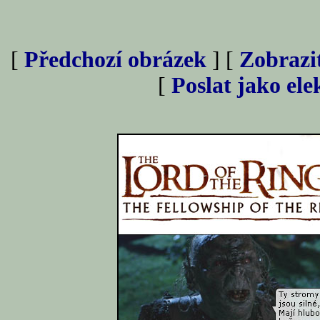
[
Předchozí obrázek
] [
Zobrazi
[
Poslat jako el