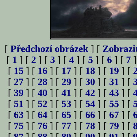
[
Předchozí obrázek
] [
Zobrazi
[
1
] [
2
] [
3
] [
4
] [
5
] [
6
] [
7
]
[
15
] [
16
] [
17
] [
18
] [
19
] [
[
27
] [
28
] [
29
] [
30
] [
31
] [
[
39
] [
40
] [
41
] [
42
] [
43
] [
[
51
] [
52
] [
53
] [
54
] [
55
] [
[
63
] [
64
] [
65
] [
66
] [
67
] [
[
75
] [
76
] [
77
] [
78
] [
79
] [
[
87
] [
88
] [
89
] [
90
] [
91
] [