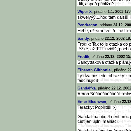
díli, aspoň přibližně
Wiper-X
, přidáno
1.1. 2003 17:
skwělýýý....hod tam další!!!!
Pendragon
, přidáno
24.12. 200
Hehe, už sme ve třetině film
Sandy
, přidáno
22.12. 2002 18
Frodík: Tak to je otázka do pr
těžké, až TTT uvidíš, pocho
Frodík
, přidáno
22.12. 2002 15
Sandy:taková otázka plánu
Elbereth Gilthoniel
, přidáno
2
Ty dva poslední obrázky jsou
fascinující!
Gandalfka
, přidáno
22.12. 200
Amon Súúúúúúúúúúúl...mla
Emer Eledhwen
, přidáno
22.12
Terazky: Popílit!!!! :-)
Gandalf na obr. 4 není moc p
číst jen úplní maniaci.
Gandalfka: Vyslov Amon Súl