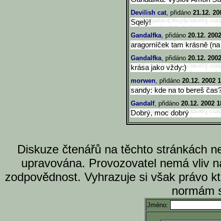
Devilish cat
, přidáno
21.12. 20
Sqelý!
Gandalfka
, přidáno
20.12. 200
aragorníček tam krásně (na 7
Gandalfka
, přidáno
20.12. 2002
krása jako vždy:)
morwen
, přidáno
20.12. 2002 
sandy: kde na to bereš čas
Gandalf
, přidáno
20.12. 2002 1
Dobrý, moc dobrý
Diskuze čtenářů na těchto stránkách n
upravována. Provozovatel nemá vliv n
zodpovědnost. Vyhrazuje si však právo k
normám s
Jméno: