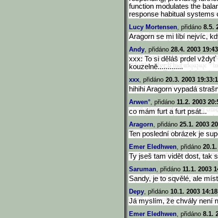
function modulates the bala
response habitual systems o
Lucy Mortensen
, přidáno
8.5. 
Aragorn se mi líbí nejvíc, kd
Andy
, přidáno
28.4. 2003 19:43
xxx: To si děláš prdel vždyť 
kouzelně.............
xxx
, přidáno
20.3. 2003 19:33:
hihihi Aragorn vypadá strašn
Arwen°
, přidáno
11.2. 2003 20:
co mám furt a furt psát...
Aragorn
, přidáno
25.1. 2003 20
Ten poslední obrázek je sup
Emer Eledhwen
, přidáno
20.1.
Ty jseš tam vidět dost, tak si
Saruman
, přidáno
11.1. 2003 1
Sandy, je to sqvělé, ale míst
Depy
, přidáno
10.1. 2003 14:18
Já myslím, že chvály není n
Emer Eledhwen
, přidáno
8.1. 