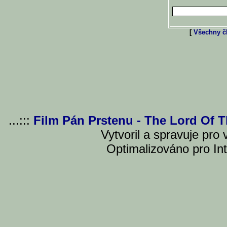
[
Všechny čl
...:::
Film Pán Prstenu - The Lord Of 
Vytvoril a spravuje pro
Optimalizováno pro Int