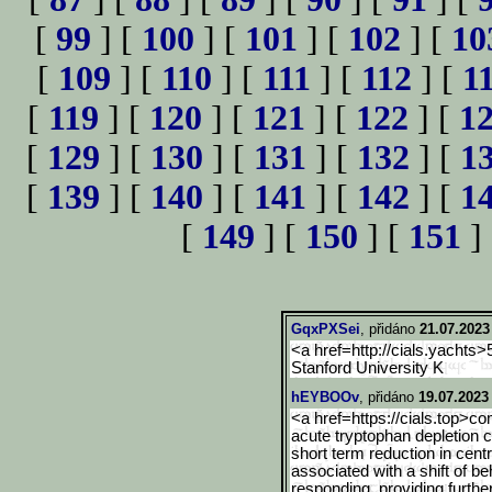
[
99
] [
100
] [
101
] [
102
] [
10
[
109
] [
110
] [
111
] [
112
] [
1
[
119
] [
120
] [
121
] [
122
] [
1
[
129
] [
130
] [
131
] [
132
] [
1
[
139
] [
140
] [
141
] [
142
] [
1
[
149
] [
150
] [
151
]
GqxPXSei
, přidáno
21.07.2023
<a href=http://cials.yachts>
Stanford University K
hEYBOOv
, přidáno
19.07.2023
<a href=https://cials.top>c
acute tryptophan depletion c
short term reduction in cent
associated with a shift of b
responding, providing furthe