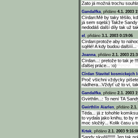
Zato já možná trochu souhl
Gandalfka
, přidáno
4.1. 2003 1
Círdan:Mě by taky těšilo, kdy
já sem sqelá:) Takže Sandy je
nedodáš další díly tak už ta
el
, přidáno
3.1. 2003 0:19:06
Círdan:protože aby to náho
sqělé! A kdy budou dalšííí...
Joanna
, přidáno
2.1. 2003 21:3
Círdan...: pretože to tak je 
ďalšej práce... :o)
Círdan Stavitel kosmickejch l
Proč všichni vždycky píšete
nádhera...Vždyť už to ví, ta
Gandalfka
, přidáno
2.1. 2003 1
Gvirthlin...: To není TA San
Gwirthlin Aiarlen
, přidáno
2.1.
Téda... já z tohohle komik
to vydala jako knihu, to by 
moc složitý... Kolik času u 
Krtek
, přidáno
2.1. 2003 9:16:0
Sandy skvělí!!!!!! Jen tak 