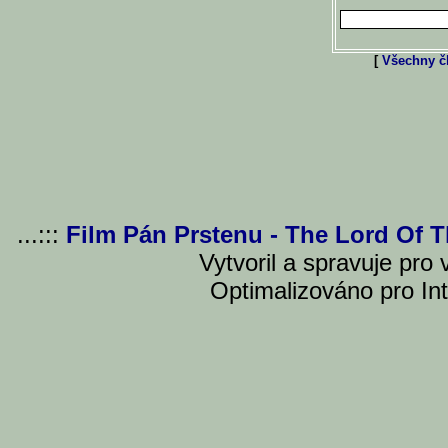
[
Všechny čl
...:::
Film Pán Prstenu - The Lord Of 
Vytvoril a spravuje pro
Optimalizováno pro Int