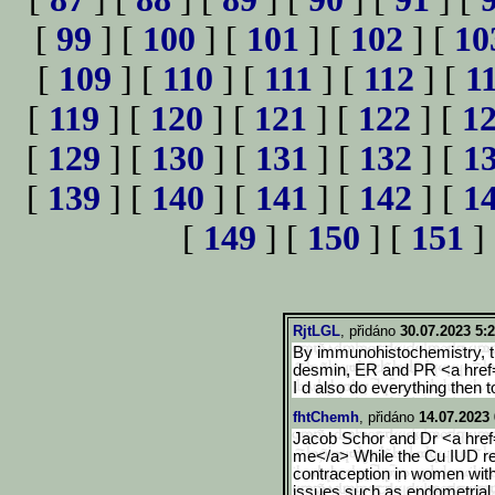
[
99
] [
100
] [
101
] [
102
] [
10
[
109
] [
110
] [
111
] [
112
] [
1
[
119
] [
120
] [
121
] [
122
] [
1
[
129
] [
130
] [
131
] [
132
] [
1
[
139
] [
140
] [
141
] [
142
] [
1
[
149
] [
150
] [
151
]
RjtLGL
, přidáno
30.07.2023 5:
By immunohistochemistry, the
desmin, ER and PR <a href=h
I d also do everything then 
fhtChemh
, přidáno
14.07.2023 
Jacob Schor and Dr <a href
me</a> While the Cu IUD repr
contraception in women with
issues such as endometrial 