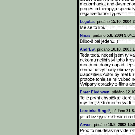
menorrhagia, and dysmenorr
progestin therapy, especial
negative tumor types
Legolas
, přidáno
15.10. 2004 2
Mě se to líbí.
Ninas
, přidáno
5.8. 2004 9:04:
Bilbo-šibal jeden...:)
AndrEw
, přidáno
10.10. 2003 1
Teda teda, necetl jsem ty va
nekomu nelibi styl toho kresl
moc moc dobry napad, lepsi
normalne vytipany obrazky. 
diapozitivu. Autor by mel ku
protoze tohle se mi vubec nel
Vytipany obrazky z filmu ab
Emer Eledhwen
, přidáno
12.10
To je první chybička, které j
myslím, že to moc nevadí
Lordinka Rings*
, přidáno
31.8
je to hezky,uz se tesim na dals
Arwen
, přidáno
19.8. 2002 15:0
Proč to neudelas na videu?!