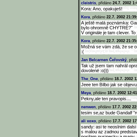
cleistris
, přidáno
24.7. 2002 1:
Kora: Ano, opakuješ!
Kora
, přidáno
22.7. 2002 21:39
A ještě malá poznámka: Gan
bylo ohromně CHYTRÉ?"
V originále je tam clever. To
Kora
, přidáno
22.7. 2002 21:35
Možná se vám zdá, že se op
:(
Jan Belcarnen Čeřovský
, při
Tak už jsem tam nahrál oprav
dovolené :o)))
The_One
, přidáno
18.7. 2002 1
Jeee ten Bilbo jak se objevu
Meya
, přidáno
18.7. 2002 12:41
Pekny,ale ten pravopis....
nenwen
, přidáno
17.7. 2002 22
tesim se,az bude Gandalf "r
ali xoxo
, přidáno
17.7. 2002 17
sandy: asi te neoslnim dalsi
s malou az zadnou predstavi
posilam pusinecku a many 