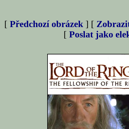
[
Předchozí obrázek
] [
Zobrazi
[
Poslat jako el