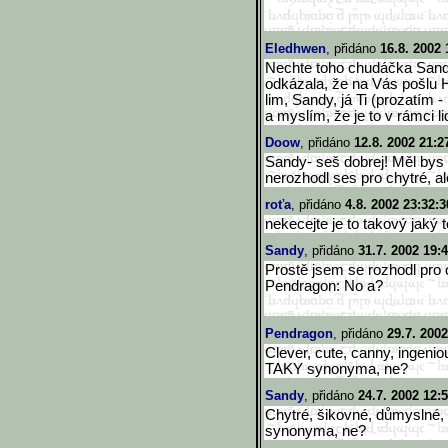
Eledhwen
, přidáno
16.8. 2002 
Nechte toho chudáčka Sand
odkázala, že na Vás pošlu H
lim, Sandy, já Ti (prozatím
a myslím, že je to v rámci 
Doow
, přidáno
12.8. 2002 21:2
Sandy- seš dobrej! Měl bys z
nerozhodl ses pro chytré, ale
roťa
, přidáno
4.8. 2002 23:32:3
nekecejte je to takový jaký t
Sandy
, přidáno
31.7. 2002 19:
Prostě jsem se rozhodl pro c
Pendragon: No a?
Pendragon
, přidáno
29.7. 2002
Clever, cute, canny, ingenious
TAKY synonyma, ne?
Sandy
, přidáno
24.7. 2002 12:5
Chytré, šikovné, důmyslné, 
synonyma, ne?