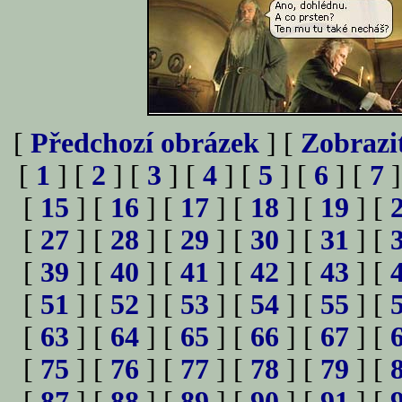
[
Předchozí obrázek
] [
Zobrazi
[
1
] [
2
] [
3
] [
4
] [
5
] [
6
] [
7
]
[
15
] [
16
] [
17
] [
18
] [
19
] [
[
27
] [
28
] [
29
] [
30
] [
31
] [
[
39
] [
40
] [
41
] [
42
] [
43
] [
[
51
] [
52
] [
53
] [
54
] [
55
] [
[
63
] [
64
] [
65
] [
66
] [
67
] [
[
75
] [
76
] [
77
] [
78
] [
79
] [
[
87
] [
88
] [
89
] [
90
] [
91
] [