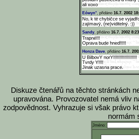
ali xoxo
Eówyn°
, přidáno
16.7. 2002 18
No, k té chybičce se vyjadřo
zajímavý, (ne)viditelný. :))
Sandy
, přidáno
16.7. 2002 8:23
Trapné!!!
Oprava bude hned!!!!!
Honza Dave
, přidáno
16.7. 200
U BilbovY norY!!!!!!!!!!!!!!!!!!!
Tvrdy Y!!!!
Jinak uzasna prace.
Diskuze čtenářů na těchto stránkách n
upravována. Provozovatel nemá vliv n
zodpovědnost. Vyhrazuje si však právo k
normám s
Jméno: