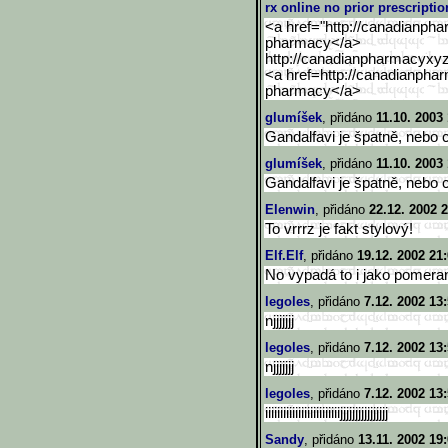
rx online no prior prescriptio
<a href="http://canadianph
pharmacy</a>
http://canadianpharmacyxy
<a href=http://canadianpha
pharmacy</a>
glumíšek
, přidáno
11.10. 2003 
Gandalfavi je špatně, nebo c
glumíšek
, přidáno
11.10. 2003 
Gandalfavi je špatně, nebo c
Elenwin
, přidáno
22.12. 2002 
To vrrrz je fakt stylový!
Elf.Elf
, přidáno
19.12. 2002 21
No vypadá to i jako pomeranč.
legoles
, přidáno
7.12. 2002 13
njjjjjjj
legoles
, přidáno
7.12. 2002 13
njjjjjjj
legoles
, přidáno
7.12. 2002 13
iiiiiiiiiiiiiiiiiiiiiiiiijjjjj
jjjjjjjjjjj
Sandy
, přidáno
13.11. 2002 19