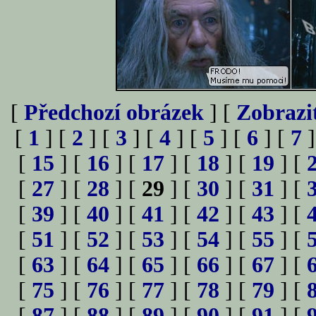
[
Předchozí obrázek
] [
Zobrazi
[
1
] [
2
] [
3
] [
4
] [
5
] [
6
] [
7
]
[
15
] [
16
] [
17
] [
18
] [
19
] [
[
27
] [
28
] [
29
] [
30
] [
31
] [
[
39
] [
40
] [
41
] [
42
] [
43
] [
[
51
] [
52
] [
53
] [
54
] [
55
] [
[
63
] [
64
] [
65
] [
66
] [
67
] [
[
75
] [
76
] [
77
] [
78
] [
79
] [
[
87
] [
88
] [
89
] [
90
] [
91
] [