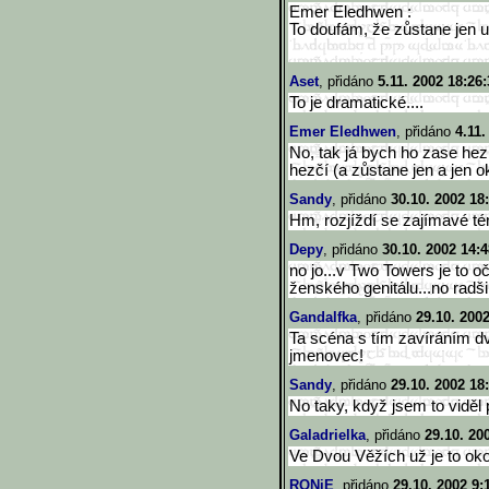
Emer Eledhwen :
To doufám, že zůstane jen u
Aset
, přidáno
5.11. 2002 18:26:
To je dramatické....
Emer Eledhwen
, přidáno
4.11.
No, tak já bych ho zase hez
hezčí (a zůstane jen a jen 
Sandy
, přidáno
30.10. 2002 18
Hm, rozjíždí se zajímavé t
Depy
, přidáno
30.10. 2002 14:4
no jo...v Two Towers je to oč
ženského genitálu...no radši
Gandalfka
, přidáno
29.10. 200
Ta scéna s tím zavíráním d
jmenovec!
Sandy
, přidáno
29.10. 2002 18
No taky, když jsem to viděl
Galadrielka
, přidáno
29.10. 20
Ve Dvou Věžích už je to ok
RONiE
, přidáno
29.10. 2002 9: