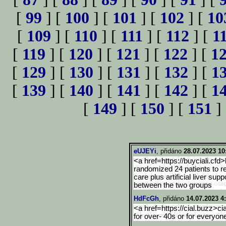
[
99
] [
100
] [
101
] [
102
] [
10
[
109
] [
110
] [
111
] [
112
] [
1
[
119
] [
120
] [
121
] [
122
] [
1
[
129
] [
130
] [
131
] [
132
] [
1
[
139
] [
140
] [
141
] [
142
] [
1
[
149
] [
150
] [
151
]
eUJEYi
, přidáno
28.07.2023 10
<a href=https://buyciali.cfd>
randomized 24 patients to r
care plus artificial liver sup
between the two groups
HdFcGh
, přidáno
14.07.2023 4
<a href=https://cial.buzz>cia
for over- 40s or for everyon