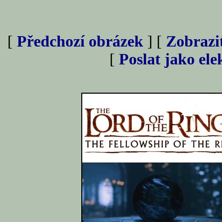
[
Předchozí obrázek
] [
Zobrazi
[
Poslat jako el