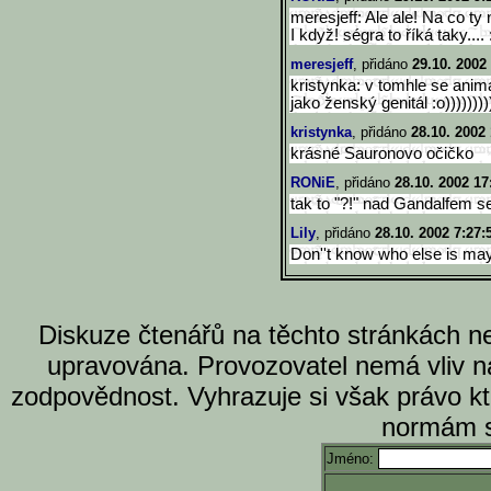
meresjeff: Ale ale! Na co ty
I když! ségra to říká taky.... 
meresjeff
, přidáno
29.10. 2002
kristynka: v tomhle se animá
jako ženský genitál :o)))))))))
kristynka
, přidáno
28.10. 2002
krásné Sauronovo očičko
RONiE
, přidáno
28.10. 2002 17
tak to "?!" nad Gandalfem se 
Lily
, přidáno
28.10. 2002 7:27:
Don''t know who else is may
Diskuze čtenářů na těchto stránkách n
upravována. Provozovatel nemá vliv n
zodpovědnost. Vyhrazuje si však právo k
normám s
Jméno: