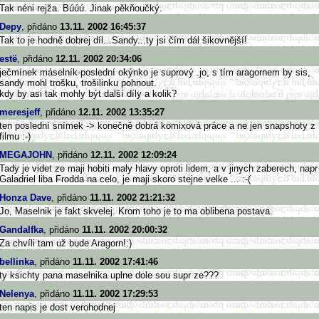
Tak néni rejža. Búúú. Jinak pěkňoučký.
Depy
, přidáno
13.11. 2002 16:45:37
Tak to je hodně dobrej díl...Sandy...ty jsi čím dál šikovnější!
estë
, přidáno
12.11. 2002 20:34:06
ječmínek máselník-poslední okýnko je suprový .jo, s tím aragornem by sis,
sandy mohl trošku, trošilinku pohnout.
kdy by asi tak mohly být další díly a kolik?
meresjeff
, přidáno
12.11. 2002 13:35:27
ten poslední snímek -> konečně dobrá komixová práce a ne jen snapshoty z
filmu :-)
MEGAJOHN
, přidáno
12.11. 2002 12:09:24
Tady je videt ze maji hobiti maly hlavy oproti lidem, a v jinych zaberech, napr
Galadriel liba Frodda na celo, je maji skoro stejne velke ... :-(
Honza Dave
, přidáno
11.11. 2002 21:21:32
Jo, Maselnik je fakt skvelej. Krom toho je to ma oblibena postava.
Gandalfka
, přidáno
11.11. 2002 20:00:32
Za chvíli tam už bude Aragorn!:)
bellinka
, přidáno
11.11. 2002 17:41:46
ty ksichty pana maselnika uplne dole sou supr ze???
Nelenya
, přidáno
11.11. 2002 17:29:53
ten napis je dost verohodnej