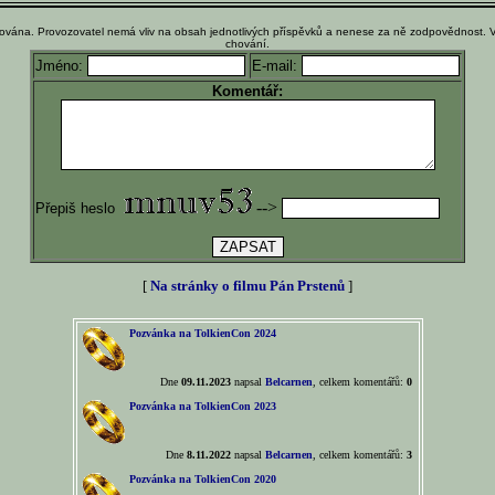
ována. Provozovatel nemá vliv na obsah jednotlivých příspěvků a nenese za ně zodpovědnost. 
chování.
Jméno:
E-mail:
Komentář:
-->
Přepiš heslo
[
Na stránky o filmu Pán Prstenů
]
Pozvánka na TolkienCon 2024
Dne
09.11.2023
napsal
Belcarnen
, celkem komentářů:
0
Pozvánka na TolkienCon 2023
Dne
8.11.2022
napsal
Belcarnen
, celkem komentářů:
3
Pozvánka na TolkienCon 2020