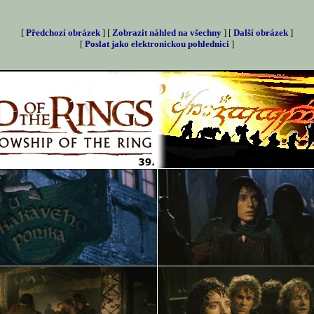
[
Předchozí obrázek
] [
Zobrazit náhled na všechny
] [
Další obrázek
]
[
Poslat jako elektronickou pohlednici
]