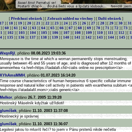
[
Předchozí obrázek
] [
Zobrazit náhled na všechny
] [
Další obrázek
]
17
] [
18
] [
19
] [
20
] [
21
] [
22
] [
23
] [
24
] [
25
] [
26
] [
27
] [
28
] [
29
] [
30
] [
31
] [
60
] [
61
] [
62
] [
63
] [
64
] [
65
] [
66
] [
67
] [
68
] [
69
] [
70
] [
71
] [
72
] [
73
] 
01
] [
102
] [
103
] [
104
] [
105
] [
106
] [
107
] [
108
] [
109
] [
110
] [
111
] [
112
] [
1
4
] [
135
] [
136
] [
137
] [
138
] [
139
] [
140
] [
141
] [
142
] [
143
] [
144
] [
145
] [
WxqnRjI
, přidáno
08.08.2023 19:03:36
Menopause is the time at which a woman permanently stops menstruating,
usually between 45 and 55 years of age, and is diagnosed after 12 months of
amenorrhea <a href=https://tadalafi.cfd>c
ialis online no prescription</a>
XYhAmsMMH
, přidáno
01.07.2023 16:14:20
Time course characteristics of human herpesvirus 6 specific cellular immune
response and natural killer cell activity in patients with exanthema subitum <
href=https://atadalafil.mom>
;cialis generic</a>
Melkor
, přidáno
26.7. 2005 11:39:28
Hostinský Máselník kdyžtak už!Idioti!
glumíšek
, přidáno
11.10. 2003 11:37:08
Hostinecký je správnej
glumíšek
, přidáno
11.10. 2003 11:36:07
Legolesi jakou to mluvíš řečí? to jsem v Pánu prstenů nikde nečetla