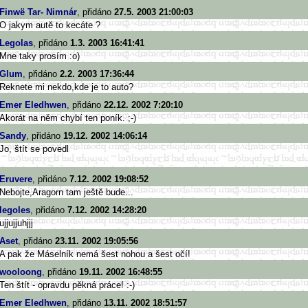
Finwë Tar- Nimnár
, přidáno
27.5. 2003 21:00:03
O jakym autě to kecáte ?
Legolas
, přidáno
1.3. 2003 16:41:41
Mne taky prosím :o)
Glum
, přidáno
2.2. 2003 17:36:44
Reknete mi nekdo,kde je to auto?
Emer Eledhwen
, přidáno
22.12. 2002 7:20:10
Akorát na něm chybí ten poník. ;-)
Sandy
, přidáno
19.12. 2002 14:06:14
Jo, štít se povedl
Eruvere
, přidáno
7.12. 2002 19:08:52
Nebojte,Aragorn tam ještě bude...
legoles
, přidáno
7.12. 2002 14:28:20
ujjujjuhjjj
Aset
, přidáno
23.11. 2002 19:05:56
A pak že Máselník nemá šest nohou a šest očí!
wooloong
, přidáno
19.11. 2002 16:48:55
Ten štít - opravdu pěkná práce! :-)
Emer Eledhwen
, přidáno
13.11. 2002 18:51:57