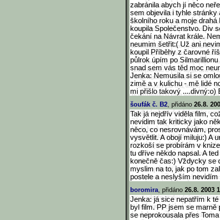
zabránila abych jí něco neře
sem objevila i tyhle stránky 
školního roku a moje drahá 
koupila Společenstvo. Div se
čekání na Návrat krále. Ne
neumim šetřit:( Už ani nevi
koupil Příběhy z čarovné říš
půlrok úpím po Silmarillio
snad sem vás těd moc neun
Jenka: Nemusila si se omlo
zimě a v kulichu - mě lidé 
mi přišlo takový ....divný:o)
šoufák č. B2
, přidáno
26.8. 20
Tak já nejdřív viděla film,
nevidim tak kriticky jako někt
něco, co nesrovnávám, pros
vysvětlit. A obojí miluju:) A
rozkoší se probírám v knize
tu dříve někdo napsal. A te
konečně čas:) Vždycky se ce
myslim na to, jak po tom z
postele a neslyším nevidím a
boromira
, přidáno
26.8. 2003 
Jenka: já sice nepatřím k té
byl film. PP jsem se marně p
se neprokousala přes Toma 