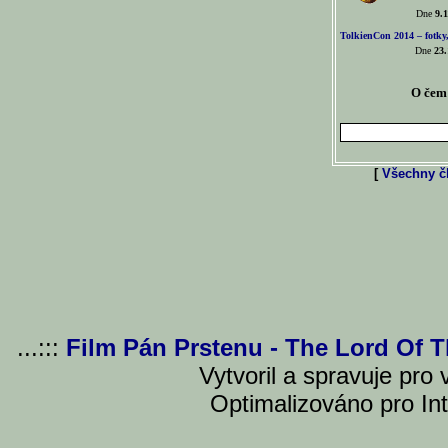
Dne
9.1
TolkienCon 2014 – fotky,
Dne
23.
O čem 
[
Všechny čl
...:::
Film Pán Prstenu - The Lord Of 
Vytvoril a spravuje pro
Optimalizováno pro Int