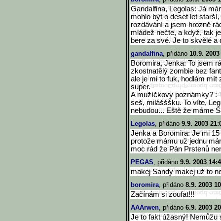
Gandalfina, Legolas: Já mám 
mohlo být o deset let starš
rozdávání a jsem hrozně rád
mládež nečte, a když, tak j
bere za své. Je to skvělé a 
gandalfina
, přidáno
10.9. 2003
Boromira, Jenka: To jsem rá
zkostnatělý zombie bez fanta
ale je mi to fuk, hodlám mít
super.
A mužíčkovy poznámky? : To
seš, milášššku. To víte, Leg
nebudou... Eště že máme S
Legolas
, přidáno
9.9. 2003 21:
Jenka a Boromira: Je mi 15
protože mámu už jednu mám 
moc rád že Pán Prstenů není 
PEGAS
, přidáno
9.9. 2003 14:
makej Sandy makej už to n
boromira
, přidáno
8.9. 2003 10
Začínám si zoufat!!!
AAArwen
, přidáno
6.9. 2003 20
Je to fakt úžasný! Nemůžu s