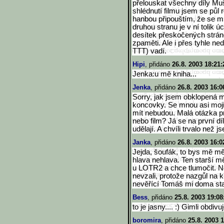
přelouskat všechny díly Mu
shlédnutí filmu jsem se půl r
hanbou připouštím, že se mi 
druhou stranu je v ní tolik
desítek přeskočených strán
zpaměti. Ale i přes tyhle n
TTT) vadí.
Hipi
, přidáno
26.8. 2003 18:21:
Jenka:u mě kniha...
Jenka
, přidáno
26.8. 2003 16:0
Sorry, jak jsem obklopená
koncovky. Se mnou asi moj
mít nebudou. Malá otázka pr
nebo film? Já se na první díl
udělají. A chvíli trvalo než j
Janka
, přidáno
26.8. 2003 16:0
Jejda, šoufák, to bys mě mě
hlava nehlava. Ten starší m
u LOTR2 a chce tlumočit. Ně
nevzali, protože nazgůl na 
nevěřící Tomáš mi doma sta
Bess
, přidáno
25.8. 2003 19:08
to je jasny.... :) Gimli obdivu
boromira
, přidáno
25.8. 2003 