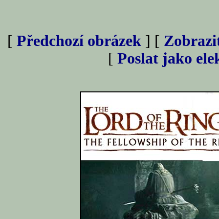
[
Předchozí obrázek
] [
Zobrazi
[
Poslat jako el