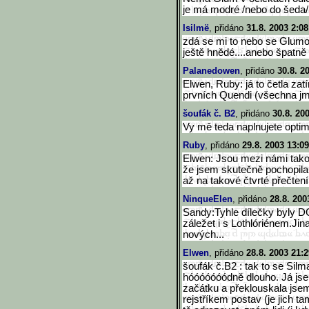
je má modré /nebo do šeda/
Isilmë
, přidáno
31.8. 2003 2:08
zdá se mi to nebo se Glumov
ještě hnědé....anebo špatně
Palanedowen
, přidáno
30.8. 2
Elwen, Ruby: já to četla zat
prvních Quendi (všechna jm
šoufák č. B2
, přidáno
30.8. 20
Vy mě teda naplnujete optim
Ruby
, přidáno
29.8. 2003 13:09
Elwen: Jsou mezi námi takoví 
že jsem skutečně pochopila,
až na takové čtvrté přečtení
NinqueElen
, přidáno
28.8. 200
Sandy:Tyhle dílečky byly 
záležet i s Lothlóriénem.Ji
nových...
Elwen
, přidáno
28.8. 2003 21:2
šoufák č.B2 : tak to se Sil
hóóóóóóódně dlouho. Já jse
začátku a překlouskala js
rejstříkem postav (je jich ta