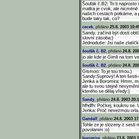
Šoufák č.B2: To ti naprosto 
matka je cvok, ale nicméně 
našich cestách potkáme, a 
bude taky tak, co?
cecek
, přidáno
25.8. 2003 10:4
Sandy, začíná být dosti obt
slovní zásoba:)
Jednoduše: Jsi naše zlatíčko
šoufák č. B2
, přidáno
24.8. 20
jo ale kde je Gimli na tom 
šoufák č. B2
, přidáno
24.8. 20
Gismoo: To je tou tmou.)
Sandy:Suprový! A ten šesti-
Jenka a Boromira: Hmm, mě
ale tu svou stejně nevyměn
kterého se dělaj vředy:)
Sandy
, přidáno
24.8. 2003 20:
hfhdfh: Počkej, kouknu se. U
Jenka: Proč nevezmou orla... 
Gandalf
, přidáno
24.8. 2003 17
Tohle ze je slozeny z sesti
povolanim :o)
boromira
, přidáno
23.8. 2003 