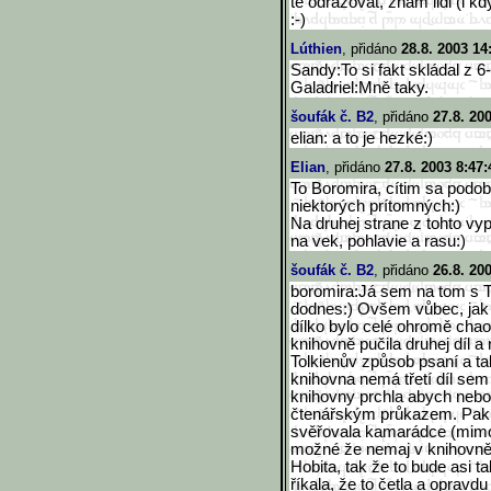
tě odrazovat, znám lidi (i kd
:-)
Lúthien
, přidáno
28.8. 2003 14
Sandy:To si fakt skládal z 
Galadriel:Mně taky.
šoufák č. B2
, přidáno
27.8. 20
elian: a to je hezké:)
Elian
, přidáno
27.8. 2003 8:47:
To Boromira, cítim sa podo
niektorých prítomných:)
Na druhej strane z tohto vyp
na vek, pohlavie a rasu:)
šoufák č. B2
, přidáno
26.8. 20
boromira:Já sem na tom s
dodnes:) Ovšem vůbec, jak s
dílko bylo celé ohromě chao
knihovně pučila druhej díl a
Tolkienův způsob psaní a ta
knihovna nemá třetí díl sem
knihovny prchla abych nebo
čtenářským průkazem. Pak n
svěřovala kamarádce (mimoc
možné že nemaj v knihovně ce
Hobita, tak že to bude asi 
říkala, že to četla a opravd