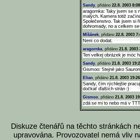
Sandy
, přidáno
22.8. 2003 8:08
aragornka: Taky jsem se s n
malých. Kamera totiž začíná
Společenstvo. Tak jsem si ří
dohromady, no a celkem se 
Míšánek
, přidáno
22.8. 2003 7:
Není co dodat.
aragornka
, přidáno
21.8. 2003 
Ten velkej obrázek je móc h
Sandy
, přidáno
21.8. 2003 19:
Gismoo: Stejně jako Sauron 
Elian
, přidáno
21.8. 2003 19:26
Sandy, čím rýchlejšie pracu
dočkať ďalších strán :)
Gismoo
, přidáno
21.8. 2003 19
zdá se mi to nebo má v TTT
Diskuze čtenářů na těchto stránkách n
upravována. Provozovatel nemá vliv n