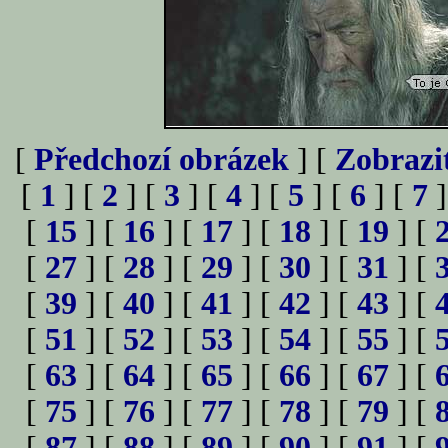
[
Předchozí obrázek
] [
Zobrazi
[
1
] [
2
] [
3
] [
4
] [
5
] [
6
] [
7
]
[
15
] [
16
] [
17
] [
18
] [
19
] [
[
27
] [
28
] [
29
] [
30
] [
31
] [
[
39
] [
40
] [
41
] [
42
] [
43
] [
[
51
] [
52
] [
53
] [
54
] [
55
] [
[
63
] [
64
] [
65
] [
66
] [
67
] [
[
75
] [
76
] [
77
] [
78
] [
79
] [
[
87
] [
88
] [
89
] [
90
] [
91
] [