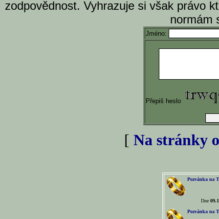
zodpovědnost. Vyhrazuje si však právo k
normám s
Jméno:
Přepiš heslo
[
Na stránky o
Pozvánka na T
Dne
09.1
Pozvánka na T