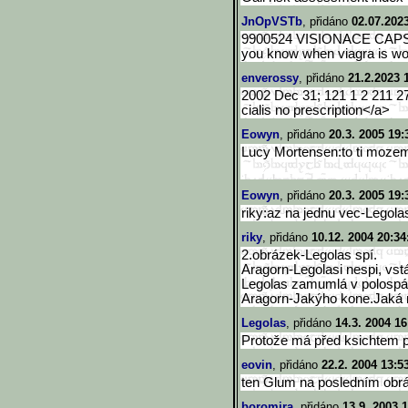
JnOpVSTb
, přidáno
02.07.2023
9900524 VISIONACE CAPSUL
you know when viagra is wo
enverossy
, přidáno
21.2.2023 
2002 Dec 31; 121 1 2 211 27 
cialis no prescription</a>
Eowyn
, přidáno
20.3. 2005 19:
Lucy Mortensen:to ti mozem
Eowyn
, přidáno
20.3. 2005 19:
riky:az na jednu vec-Legolas
riky
, přidáno
10.12. 2004 20:34
2.obrázek-Legolas spí.
Aragorn-Legolasi nespi, vstáv
Legolas zamumlá v polosp
Aragorn-Jakýho kone.Jak
Legolas
, přidáno
14.3. 2004 16
Protože má před ksichtem 
eovin
, přidáno
22.2. 2004 13:5
ten Glum na posledním obráz
boromira
, přidáno
13.9. 2003 