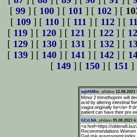
[
99
] [
100
] [
101
] [
102
] [
10
[
109
] [
110
] [
111
] [
112
] [
1
[
119
] [
120
] [
121
] [
122
] [
1
[
129
] [
130
] [
131
] [
132
] [
1
[
139
] [
140
] [
141
] [
142
] [
1
[
149
] [
150
] [
151
]
eqhHiMm
, přidáno
12.08.2023 
Minor 2 trimethoprim will dec
acid by altering intestinal f
viagra originally for</a> If 
patient can have their pre e
GCrLNA
, přidáno
05.08.2023 6
<a href=https://sildenafi.bu
Recommendations Women at 
Gail risk assessment index 