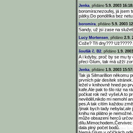
Jenka
, přidáno
5.9. 2003 16:18
boromira:nezoufej, já jsem t
pátky.Do pondělka bez netu..
boromira
, přidáno
5.9. 2003 12
Sandy, už jsi zase na služe
Lucy Mortensen
, přidáno
2.9. 
Cože? Tři dny??? Už????? As
šoufák č. B2
, přidáno
1.9. 200
A i kdyby, proč by se mu ty
přeci Glum, tak má užží zorn
Jenka
, přidáno
1.9. 2003 15:57
Tak já Silmarillion někomu p
prvních pár desítek stráne
ležel v knihovně hned po pr
kafe.Ale pak to šlo ráz na rá
počkat rok než vyšel.A to p
nevěděl,nikdo mi nemohl an
pes.A tak cítím každou změn
/jinak bych tady nebyla/,al
knihu na plátno je nemožné.
může obsazení herců určov
dílu.Mimochodem,Červivec 
dala plný počet bodů.
Nemá Glum v očičkách odl