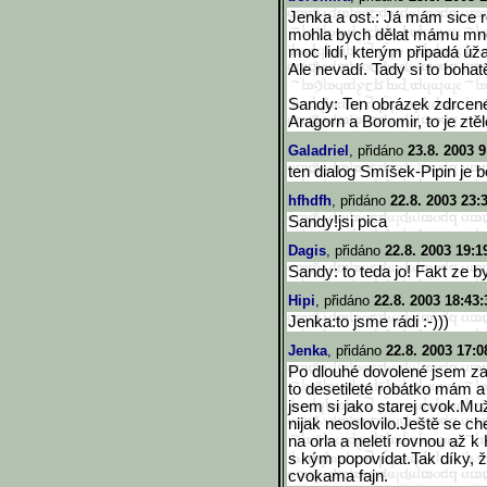
Jenka a ost.: Já mám sice ro
mohla bych dělat mámu mn
moc lidí, kterým připadá úža
Ale nevadí. Tady si to boha
Sandy: Ten obrázek zdrcen
Aragorn a Boromir, to je zt
Galadriel
, přidáno
23.8. 2003 9
ten dialog Smíšek-Pipin je 
hfhdfh
, přidáno
22.8. 2003 23:
Sandy!jsi pica
Dagis
, přidáno
22.8. 2003 19:1
Sandy: to teda jo! Fakt ze b
Hipi
, přidáno
22.8. 2003 18:43:
Jenka:to jsme rádi :-)))
Jenka
, přidáno
22.8. 2003 17:0
Po dlouhé dovolené jsem zas
to desetileté robátko mám a
jsem si jako starej cvok.Mu
nijak neoslovilo.Ještě se che
na orla a neletí rovnou až
s kým popovídat.Tak díky, 
cvokama fajn.