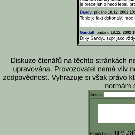
je prece jen o neco lepsi..pr
Dandy
, přidáno
18.12. 2002 19
Tohle je fakt dokonalý, moc
Gandalf
, přidáno
18.12. 2002 1
Díky Sandy.. supr jako vždy 
Diskuze čtenářů na těchto stránkách n
upravována. Provozovatel nemá vliv n
zodpovědnost. Vyhrazuje si však právo k
normám s
Jméno:
Přepiš heslo