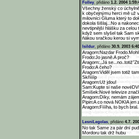
Folley
, přidáno
1.2. 2004 1:59:
Všechny ženský co úchylně
k obyčejnýmu herci mě už v
milovníci Gluma který to do
dokola šišlaj...No a nakone
nevtipnější hlášku za celou t
když sem slyšel tak Sam skol
ňákou sračkou kerou si vym
Isildur
, přidáno
30.9. 2003 6:4
Aragorn:Nazdar Frodo.Mohl
Frodo:Jo jasně.A proč?
Aragorn:,,Já se...no..totiž"Zt
Frodo:A čeho?
Aragorn:Viděl jsem totiž ta
Skřííííp
Aragorn:Už jdou!
Sam:Kupte si naše novéDVD.
Smíšek:Nové televize značk
Aragorn:Díky, nemám záje
Pipin:A co nová NOKIA jen 
Aragorn:Fíííha, to bych bral.
LesniLegolas
, přidáno
4.7. 20
No tak Same za pár dní p
Mordoru tak drž hubu