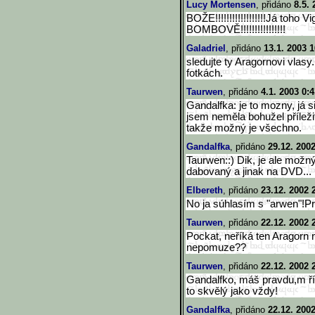
Lucy Mortensen
, přidáno
8.5. 
BOŽE!!!!!!!!!!!!!!!!!!Já toho
BOMBOVĚ!!!!!!!!!!!!!!!!
Galadriel
, přidáno
13.1. 2003 1
sledujte ty Aragornovi vlasy
fotkách.
Taurwen
, přidáno
4.1. 2003 0:
Gandalfka: je to mozny, já 
jsem neměla bohužel příleži
takže možný je všechno.
Gandalfka
, přidáno
29.12. 200
Taurwen::) Dik, je ale možný,
dabovaný a jinak na DVD...
Elbereth
, přidáno
23.12. 2002 
No ja súhlasím s "arwen"!Pro
Taurwen
, přidáno
22.12. 2002 
Pockat, neříká ten Aragorn n
nepomuze??
Taurwen
, přidáno
22.12. 2002 
Gandalfko, máš pravdu,m řík
to skvělý jako vždy!
Gandalfka
, přidáno
22.12. 200