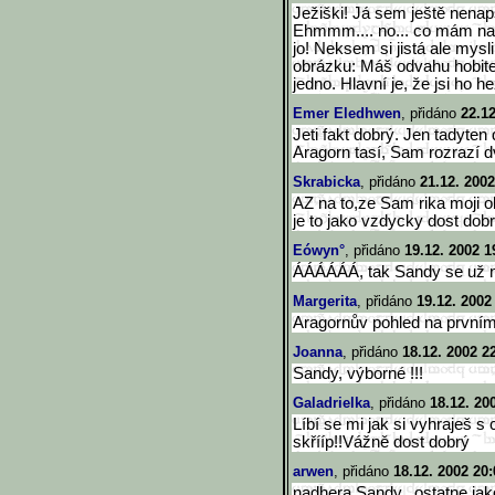
Ježiški! Já sem ještě nenap
Ehmmm.... no... co mám nap
jo! Neksem si jistá ale mys
obrázku: Máš odvahu hobite. 
jedno. Hlavní je, že jsi ho h
Emer Eledhwen
, přidáno
22.12
Jeti fakt dobrý. Jen tadyten
Aragorn tasí, Sam rozrazí d
Skrabicka
, přidáno
21.12. 2002
AZ na to,ze Sam rika moji o
je to jako vzdycky dost dobr
Eówyn°
, přidáno
19.12. 2002 1
ÁÁÁÁÁÁ, tak Sandy se už ne
Margerita
, přidáno
19.12. 2002
Aragornův pohled na prvním 
Joanna
, přidáno
18.12. 2002 2
Sandy, výborné !!!
Galadrielka
, přidáno
18.12. 20
Líbí se mi jak si vyhraješ 
skřííp!!Vážně dost dobrý
arwen
, přidáno
18.12. 2002 20:
nadhera Sandy...ostatne jak