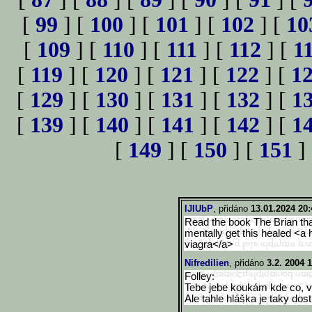
[
99
] [
100
] [
101
] [
102
] [
10
[
109
] [
110
] [
111
] [
112
] [
1
[
119
] [
120
] [
121
] [
122
] [
1
[
129
] [
130
] [
131
] [
132
] [
1
[
139
] [
140
] [
141
] [
142
] [
1
[
149
] [
150
] [
151
]
lJIUbP
, přidáno
13.01.2024 20:
Read the book The Brian th
mentally get this healed <a 
viagra</a>
Nifredilien
, přidáno
3.2. 2004 
Folley:
Tebe jebe koukám kde co, vi
Ale tahle hláška je taky dost