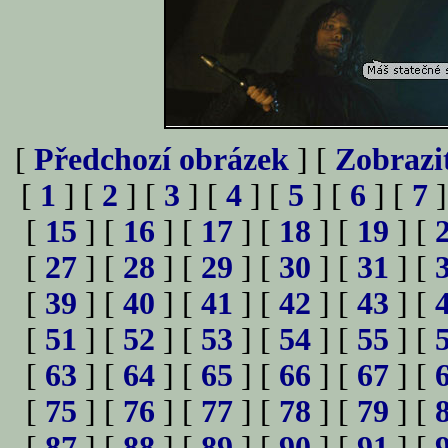
[
Předchozí obrázek
] [
Zobrazi
[
1
] [
2
] [
3
] [
4
] [
5
] [
6
] [
7
]
[
15
] [
16
] [
17
] [
18
] [
19
] [
[
27
] [
28
] [
29
] [
30
] [
31
] [
[
39
] [
40
] [
41
] [
42
] [
43
] [
[
51
] [
52
] [
53
] [
54
] [
55
] [
[
63
] [
64
] [
65
] [
66
] [
67
] [
[
75
] [
76
] [
77
] [
78
] [
79
] [
[
87
] [
88
] [
89
] [
90
] [
91
] [