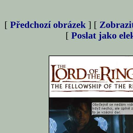
[
Předchozí obrázek
] [
Zobrazi
[
Poslat jako el