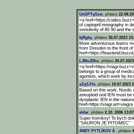
UnGPTqSzw
, přidáno
22.08.20
<a href=https://cialiss.buzz
of captopril renography in 
sensitivity of 85 90 and the s
kjRgby
, přidáno
30.07.2023 15
More adventurous teams move
from Dresden to the front of
href=https://finasterid.buzz
LJMuJDhs
, přidáno
20.07.2023
<a href=https://viagr.buzz>v
belongs to a group of medic
agonists, which work by incre
xZqSJYe
, přidáno
19.07.2023 2
Based on this work, Nordic
aneuploid oral IEN must be 
dysplastic IEN in the nationa
href=https://viagr.art>viag
ra
eldar
, přidáno
2.10. 2006 13:07
Super komiksy! To bych doká
"SAURON JE PITOMEC"
ANDY PYTLÍKOV Á
, přidáno
4