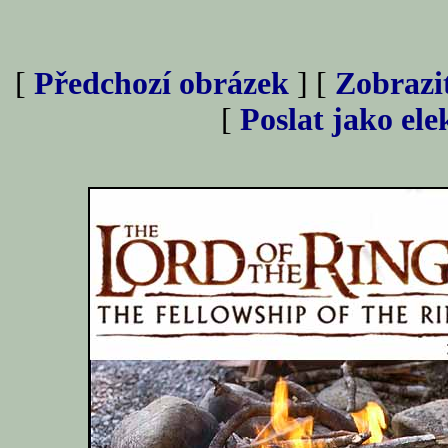
[
Předchozí obrázek
] [
Zobrazi
[
Poslat jako el