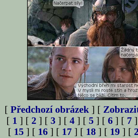
[
Předchozí obrázek
] [
Zobrazi
[
1
] [
2
] [
3
] [
4
] [
5
] [
6
] [
7
]
[
15
] [
16
] [
17
] [
18
] [
19
] [