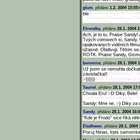
glum
, přidáno
1.2. 2004 15:55:
ble
Elrondka
, přidáno
28.1. 2004 2
Ach, je to tu. Praise Sandy!
Tvých comixech si, Sandy, te
opakovaných viděních filmu 
úžasné. Obdivuji. Těším se
ROTK. Praise Sandy, Gismoo
boromira
, přidáno
28.1. 2004 
Už jsem se nemohla dočkat.
závislačka!!
:-))))))
Tauriel
, přidáno
28.1. 2004 17:
Chvala Eru! :-D Diky, Bele!
Sandy: Mne ne. :-) Diky za 
Sandy
, přidáno
28.1. 2004 16:
"Kde je Frodo" sice říká něk
Eledhwen
, přidáno
28.1. 2004 
Pocuj Ninas, trpis samoml