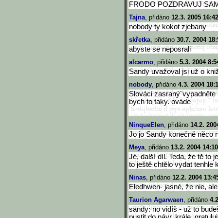
FRODO POZDRAVUJ SAM
Tajna
, přidáno
12.3. 2005 16:4
nobody ty kokot zjebany
skřetka
, přidáno
30.7. 2004 18:
abyste se neposrali
alcarmo
, přidáno
5.3. 2004 8:5
Sandy uvažoval jsi už o kn
nobody
, přidáno
4.3. 2004 18:
Slováci zasraný¨vypadněte .
bych to taky. ováde
NinqueElen
, přidáno
14.2. 200
Jo jo Sandy konečně něco 
Meya
, přidáno
13.2. 2004 14:10
Jé, další díl. Teda, že tě to 
to ještě chtělo vydat tenhle
Ninas
, přidáno
12.2. 2004 13:4
Eledhwen- jasné, že nie, ale
Taurion Agarwaen
, přidáno
4.
sandy: no vidíš - už to bud
pustit do návr. krále. gratulu