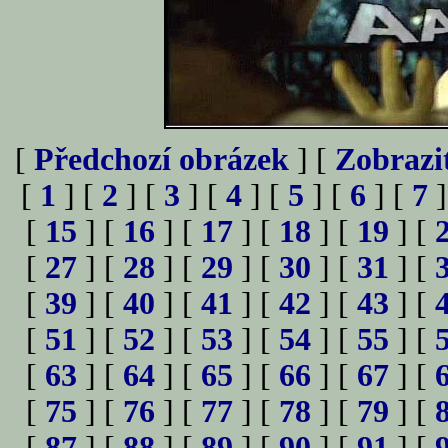
[
Předchozí obrázek
] [
Zobrazi
[
1
] [
2
] [
3
] [
4
] [
5
] [
6
] [
7
]
[
15
] [
16
] [
17
] [
18
] [
19
] [
[
27
] [
28
] [
29
] [
30
] [
31
] [
[
39
] [
40
] [
41
] [
42
] [
43
] [
[
51
] [
52
] [
53
] [
54
] [
55
] [
[
63
] [
64
] [
65
] [
66
] [
67
] [
[
75
] [
76
] [
77
] [
78
] [
79
] [
[
87
] [
88
] [
89
] [
90
] [
91
] [