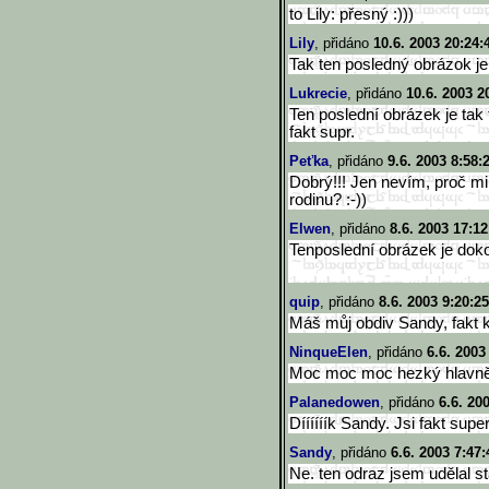
to Lily: přesný :)))
Lily
, přidáno
10.6. 2003 20:24:
Tak ten posledný obrázok je b
Lukrecie
, přidáno
10.6. 2003 2
Ten poslední obrázek je tak 
fakt supr.
Peťka
, přidáno
9.6. 2003 8:58:
Dobrý!!! Jen nevím, proč m
rodinu? :-))
Elwen
, přidáno
8.6. 2003 17:12
Tenposlední obrázek je dokon
quip
, přidáno
8.6. 2003 9:20:25
Máš můj obdiv Sandy, fakt k
NinqueElen
, přidáno
6.6. 2003
Moc moc moc hezký hlavně t
Palanedowen
, přidáno
6.6. 20
Díííííík Sandy. Jsi fakt super!
Sandy
, přidáno
6.6. 2003 7:47:
Ne. ten odraz jsem udělal st