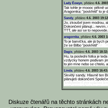
Lady Éowyn
, přidáno
4.6. 200
Tak tohle je moooc pěkně ud
Aragornka: "poskřetil" to je
Sandy
, přidáno
4.6. 2003 19:12
Jo, zkoušel jsem modrou, ale
Dokončení plánuji... nevím,
TTT, ale asi se to nepovede.
aragornka
, přidáno
4.6. 2003 1
To je barvička, ale já bych
že se Bilbo "poskřetil"
Dagis
, přidáno
4.6. 2003 18:32
Hu, ta posledni fotka je ted
vzdycky honem podivam jinam
to jen mne nebo se chtelo, 
Linda
, přidáno
4.6. 2003 16:43
Skvělý sandy. Hlavně ten 
plánuješ dokončení Společen
Diskuze čtenářů na těchto stránkách n