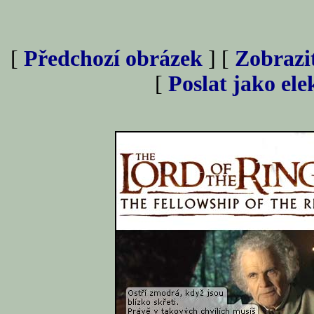
[
Předchozí obrázek
] [
Zobrazi
[
Poslat jako el