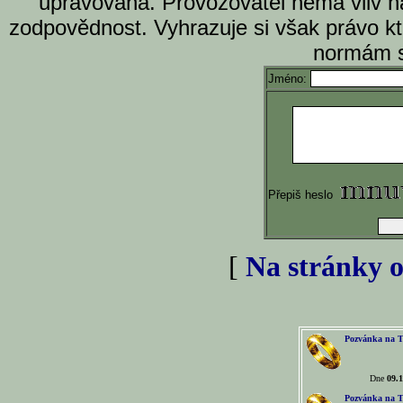
upravována. Provozovatel nemá vliv n
zodpovědnost. Vyhrazuje si však právo k
normám s
Jméno:
Přepiš heslo
[
Na stránky o
Pozvánka na T
Dne
09.1
Pozvánka na T