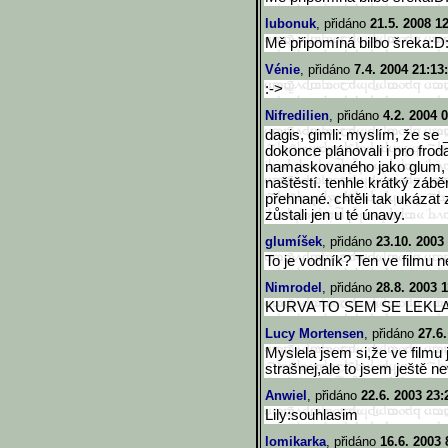
lubonuk
, přidáno
21.5. 2008 1
Mě připomíná bilbo šreka:
Vénie
, přidáno
7.4. 2004 21:13
:->
Nifredilien
, přidáno
4.2. 2004 
dagis, gimli: myslím, že se
dokonce plánovali i pro frod
namaskovaného jako glum, fu
naštěstí. tenhle krátký záběr
přehnané. chtěli tak ukázat
zůstali jen u té únavy.
glumíšek
, přidáno
23.10. 2003
To je vodník? Ten ve filmu 
Nimrodel
, přidáno
28.8. 2003 1
KURVA TO SEM SE LEKLA!!
Lucy Mortensen
, přidáno
27.6
Myslela jsem si,že ve filmu 
strašnej,ale to jsem ještě ne
Anwiel
, přidáno
22.6. 2003 23:
Lily:souhlasim
lomikarka
, přidáno
16.6. 2003 