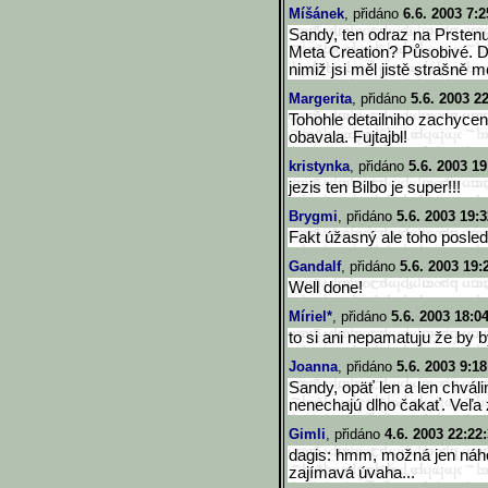
Míšánek
, přidáno
6.6. 2003 7:2
Sandy, ten odraz na Prstenu 
Meta Creation? Působivé. Dí
nimiž jsi měl jistě strašně 
Margerita
, přidáno
5.6. 2003 2
Tohohle detailniho zachyce
obavala. Fujtajbl!
kristynka
, přidáno
5.6. 2003 19
jezis ten Bilbo je super!!!
Brygmi
, přidáno
5.6. 2003 19:3
Fakt úžasný ale toho posledn
Gandalf
, přidáno
5.6. 2003 19:
Well done!
Míriel*
, přidáno
5.6. 2003 18:0
to si ani nepamatuju že by by
Joanna
, přidáno
5.6. 2003 9:18
Sandy, opäť len a len chvál
nenechajú dlho čakať. Veľa 
Gimli
, přidáno
4.6. 2003 22:22
dagis: hmm, možná jen náhod
zajímavá úvaha...