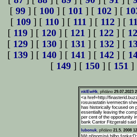
[
99
] [
100
] [
101
] [
102
] [
10
[
109
] [
110
] [
111
] [
112
] [
1
[
119
] [
120
] [
121
] [
122
] [
1
[
129
] [
130
] [
131
] [
132
] [
1
[
139
] [
140
] [
141
] [
142
] [
1
[
149
] [
150
] [
151
]
nklEwHk
, přidáno
29.07.2023 2
<a href=http://finasterid.buz
rosuvastatin ivermectin she
has historically focused on
essentially leaving the com
per cent of the opportunity 
bank Cantor Fitzgerald said 
lubonuk
, přidáno
21.5. 2008 1
Mě připomíná bilbo šreka: