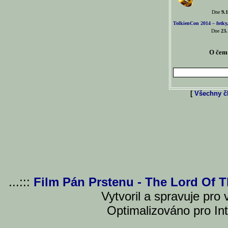
Dne
9.1
TolkienCon 2014 – fotky,
Dne
23.
O čem 
[
Všechny čl
...:::
Film Pán Prstenu - The Lord Of 
Vytvoril a spravuje pro
Optimalizováno pro Int