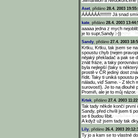
Silmarillion a Nedokončené 
Aset
, přidáno
28.4. 2003 19:55
ÁÁÁÁÁÁ!!!!!!!!! Já snad smí
kate
, přidáno
28.4. 2003 13:44:
aaaaa jedna z mych nejoblib
je to supr,Sandy :-))
Sandy
, přidáno
27.4. 2003 18:
Krtku, Krtku, tak jsem se na 
spoustu chyb (nejen pravopi
nějaký překladač a pak se 
znát fráze, a taky porovnáv
byla nejlepší (taky s někter
prostě v ČR jediný dost zn
řídit. Taky ti uniká spoustu
náladu, viď Same. - Z těch 
surovost!). Je to na dlouhé 
Promiň, ale je to můj názor.
Krtek
, přidáno
27.4. 2003 11:22
Tak tady někde končí první 
Sandy, před chvíli jsem ti p
se ti budou líbit.
A když už jsem tady tak dky 
Lily
, přidáno
26.4. 2003 20:12:
Ty jo a kam se to vlastně do