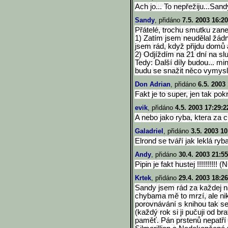
Ach jo... To nepřežiju...San
Sandy
, přidáno
7.5. 2003 16:20
Přátelé, trochu smutku zane
1) Zatím jsem neudělal žádn
jsem rád, když přijdu domů 
2) Odjíždím na 21 dní na sl
Tedy: Další díly budou... m
budu se snažit něco vymysl
Don Adrian
, přidáno
6.5. 2003
Fakt je to super, jen tak po
evik
, přidáno
4.5. 2003 17:29:2
A nebo jako ryba, ktera za 
Galadriel
, přidáno
3.5. 2003 10
Elrond se tváří jak leklá ryb
Andy
, přidáno
30.4. 2003 21:55
Pipin je fakt hustej !!!!!!!!!
Krtek
, přidáno
29.4. 2003 18:26
Sandy jsem rád za každej n
chybama mě to mrzí, ale ni
porovnávání s knihou tak s
(každý rok si ji pučuji od br
paměť. Pán prstenů nepatří