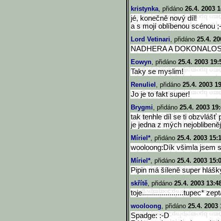
kristynka
, přidáno
26.4. 2003 1
jé, konečně nový díl!
a s mojí oblíbenou scénou ;-
Lord Vetinari
, přidáno
25.4. 20
NADHERA A DOKONALO
Eowyn
, přidáno
25.4. 2003 19:
Taky se myslim!
Renuliel
, přidáno
25.4. 2003 1
Jo je to fakt super!
Brygmi
, přidáno
25.4. 2003 19
tak tenhle díl se ti obzvláš
je jedna z mých nejoblibeněj
Míriel*
, přidáno
25.4. 2003 15:
wooloong:Dík všimla jsem si
Míriel*
, přidáno
25.4. 2003 15:
Pipin má šíleně super hlášk
skřítě
, přidáno
25.4. 2003 13:4
toje.....................tupec
* zep
wooloong
, přidáno
25.4. 2003 
Spadge: :-D