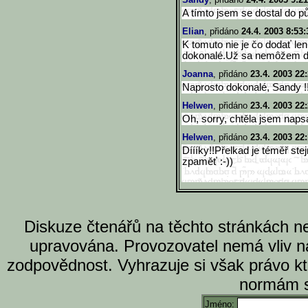
A tímto jsem se dostal do půl
Elian
, přidáno
24.4. 2003 8:53:
K tomuto nie je čo dodať le
dokonalé.Už sa nemôžem d
Joanna
, přidáno
23.4. 2003 22
Naprosto dokonalé, Sandy !!
Helwen
, přidáno
23.4. 2003 22
Oh, sorry, chtěla jsem nap
Helwen
, přidáno
23.4. 2003 22
Díííky!!Přelkad je téměř ste
zpaměť :-))
Diskuze čtenářů na těchto stránkách n
upravována. Provozovatel nemá vliv n
zodpovědnost. Vyhrazuje si však právo k
normám s
Jméno: