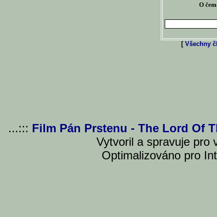
O čem 
[
Všechny čl
...:::
Film Pán Prstenu - The Lord Of 
Vytvoril a spravuje pro
Optimalizováno pro Int