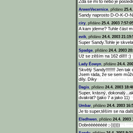
Zdá se mi to nebo je posledn
ArwenVecernice
, přidáno
25.4.
Sandy naprosto D-O-K-O-N
ciry
, přidáno
25.4. 2003 7:57:0
A kam jdeme? Tuhle část mi
evik
, přidáno
24.4. 2003 21:19:
Super Sandy.Tohle je skvela
Spadge
, přidáno
24.4. 2003 20
Už se zěším na 162 díl!!! :)
Lady Éowyn
, přidáno
24.4. 20
Skvělý Sandy!!!!!!!! Jen tak
Jsem ráda, že se sem můžu
díly. Díky
Dagis
, přidáno
24.4. 2003 18:4
Super, krásný, dokonalý...ak
dvakrát? (jako 7 a jako 11)
Umbar
, přidáno
24.4. 2003 16:
Je to super,těším se na dalš
Eledhwen
, přidáno
24.4. 2003 
Dobréééééééé ;-))))))
Sandy
, přidáno
24.4. 2003 9:21