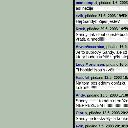
oemcomput
, přidáno
1.6. 2003
asi nežije
evik
, přidáno
31.5. 2003 19:53:
Hej Sandy!!!Žiješ ještě?
Krtek
, přidáno
29.5. 2003 14:59
Sandy, jak dlouho ještě budu
vrátit, a hned!!!!!!
ArwenVecernice
, přidáno
16.5
Je to suprový Sandy, ale u
který budou určitě sqělý ste
Lucy Mortensen
, přidáno
16.5.
Ti hobitíci jsou skvělí...
Hasufel
, přidáno
13.5. 2003 18
Na tom posledním obrázku 
kukuč!!!!!!!!!
Andy
, přidáno
13.5. 2003 17:38
Sandy ........ to nám nemůžeš
NEPŘEŽIJEM !!!!!!!!!!!!!!!!!!!!!!
Olórin
, přidáno
12.5. 2003 20:
Sandy, je to skvělý- a koukej 
evik
, přidáno
7.5. 2003 20:10:2