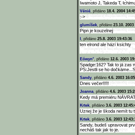
Iwamoto J, Takeda T, Ichim
Vénié
, přidáno
18.4. 2004 14:4
:->
glumíšek
, přidáno
23.10. 2003
Pipn je kouzelnej
l
, přidáno
25.8. 2003 19:43:36
ten elrond ale hází ksichty
Eówyn°
, přidáno
12.6. 2003 19
Spadge:162? Tak to já zas n
PS:Jestli se ho dočkáme..
Sandy
, přidáno
4.6. 2003 16:05
Dnes večer!!!!!
Joanna
, přidáno
4.6. 2003 15:2
Kedy má premiéru NÁVR
Krtek
, přidáno
3.6. 2003 12:45:
Uznej že je škoda nemít tu 
Krtek
, přidáno
3.6. 2003 12:43:
Sandy, budeš upravovat prvn
necháš tak jak to je.