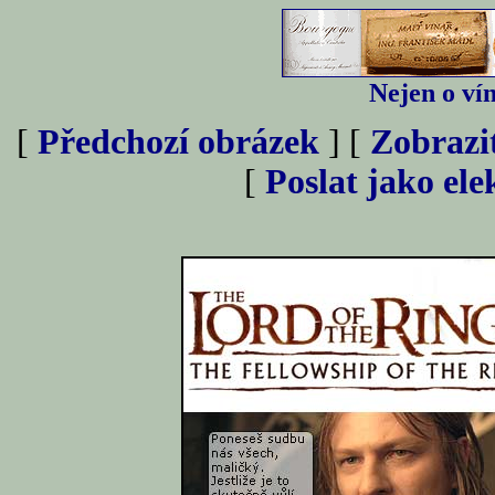
Nejen o vín
[
Předchozí obrázek
] [
Zobrazi
[
Poslat jako el