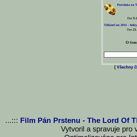
Pozvánka na T
Dne
9.1
TolkienCon 2014 – fotky,
Dne
23.
O čem 
[
Všechny čl
...:::
Film Pán Prstenu - The Lord Of 
Vytvoril a spravuje pro