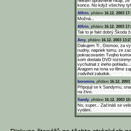
někteří oprávněně říkají, že
konce. No když všechny tyhle
Alfirin
, přidáno
16.12. 2003 17
Možná...
Alfirin
, přidáno
16.12. 2003 17
Tak to je fakt dobrý.Škoda 
Amy
, přidáno
16.12. 2003 13:2
Dakujem Ti , Gismoo, za vyl
nudny, napriek tomu, ze zaca
pokracovanim Tvojho komixi
som dostala DVD rozsirenyc
vychutnat z ineho pohladu...
Aragorn na mna vo filme zap
zodvihol zaludok.
boromira
, přidáno
16.12. 2003
Připojuji se k Sandymu, sn
na živo.
Sandy
, přidáno
16.12. 2003 10
No, super... Začínáš se vel
vydání.