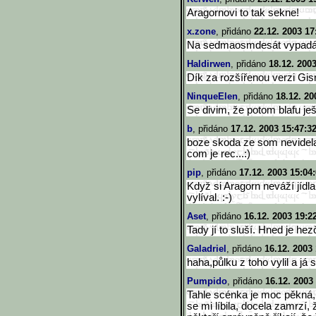
Aragornovi to tak sekne!
x.zone
, přidáno
22.12. 2003 17
Na sedmaosmdesát vypadá vs
Haldirwen
, přidáno
18.12. 2003
Dík za rozšířenou verzi Gis
NinqueElen
, přidáno
18.12. 20
Se divim, že potom blafu ješt
b
, přidáno
17.12. 2003 15:47:3
boze skoda ze som nevidel
com je rec...:)
pip
, přidáno
17.12. 2003 15:04
Když si Aragorn neváží jídla
vylíval. :-)
Aset
, přidáno
16.12. 2003 19:2
Tady jí to sluší. Hned je he
Galadriel
, přidáno
16.12. 2003
haha,půlku z toho vylil a já 
Pumpido
, přidáno
16.12. 2003
Tahle scénka je moc pěkná,
se mi líbila, docela zamrzí,