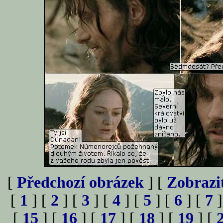
[
Předchozí obrázek
] [
Zobrazi
[
1
] [
2
] [
3
] [
4
] [
5
] [
6
] [
7
]
[
15
] [
16
] [
17
] [
18
] [
19
] [