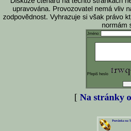
Diskuze čtenářů na těchto stránkách n
upravována. Provozovatel nemá vliv n
zodpovědnost. Vyhrazuje si však právo k
normám s
Jméno:
Přepiš heslo
[
Na stránky o
Pozvánka na T