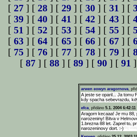
[
27
] [
28
] [
29
] [
30
] [
31
] [
[
39
] [
40
] [
41
] [
42
] [
43
] [
[
51
] [
52
] [
53
] [
54
] [
55
] [
[
63
] [
64
] [
65
] [
66
] [
67
] [
[
75
] [
76
] [
77
] [
78
] [
79
] [
[
87
] [
88
] [
89
] [
90
] [
91
]
arwen eowyn aragornova
, př
A jeste se oparil... Ja tomu
kdy spacha sebevrazdu, kd
efca
, přidáno
5.1. 2004 6:42:11
Aragorn kecaaa! Je mu 88, 
narozeniny! Bitva v Helmov
1.brezna 88 let. Zaprel to,
narozeninovy dort. :-)
Kerwen
, přidáno
25.12. 2003 1