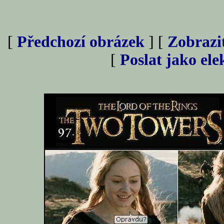
[
Předchozí obrázek
] [
Zobrazi
[
Poslat jako el