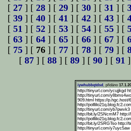
[
27
] [
28
] [
29
] [
30
] [
31
] [
[
39
] [
40
] [
41
] [
42
] [
43
] [
[
51
] [
52
] [
53
] [
54
] [
55
] [
[
63
] [
64
] [
65
] [
66
] [
67
] [
[
75
] [
76
] [
77
] [
78
] [
79
] [
[
87
] [
88
] [
89
] [
90
] [
91
]
iywhubbqtdsd
, přidáno
17.1.2
http://tinyurl.com/ycujjkgd h
http://tinyurl.com/y8bms4wo h
909.html https://p.hgc.host/
http://polllilo21q.blog.fc2.co
m
http://tinyurl.com/yb7pwvk3 
http://bit.ly/2SNcmM7 http:/
http://polllilo21q.blog.fc2.co
m
http://bit.ly/2SRGTso http:/
http://tinyurl.com/y7uyc5aw