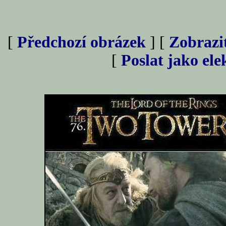
[
Předchozí obrázek
] [
Zobrazi
[
Poslat jako el