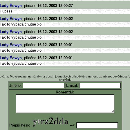
Lady Éowyn
, přidáno
16.12. 2003 12:00:27
Hupsss!
Lady Éowyn
, přidáno
16.12. 2003 12:00:02
Tak to vypadá chutně :-p.
Lady Éowyn
, přidáno
16.12. 2003 12:00:02
Tak to vypadá chutně :-p.
Lady Éowyn
, přidáno
16.12. 2003 12:00:01
Tak to vypadá chutně :-p.
Lady Éowyn
, přidáno
16.12. 2003 12:00:01
Tak to vypadá chutně :-p.
ována. Provozovatel nemá vliv na obsah jednotlivých příspěvků a nenese za ně zodpovědnost. 
chování.
Jméno:
E-mail:
Komentář:
-->
Přepiš heslo