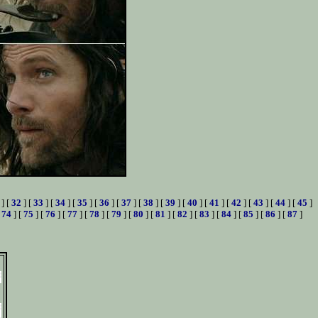
] [
32
] [
33
] [
34
] [
35
] [
36
] [
37
] [
38
] [
39
] [
40
] [
41
] [
42
] [
43
] [
44
] [
45
]
[
74
] [
75
] [
76
] [
77
] [
78
] [
79
] [
80
] [
81
] [
82
] [
83
] [
84
] [
85
] [
86
] [
87
]