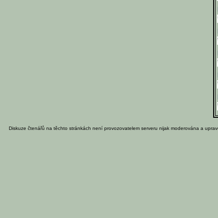
Diskuze čtenářů na těchto stránkách není provozovatelem serveru nijak moderována a uprav