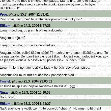
silenec. Me to moc k smichu nepripada... Mama rika, ze je to jiska, ja
myslim, ze zaba a segra ze je to brouk. Zajimalo by me co to bylo
DOOPRAVDY.
Proe
, přidáno
15.7. 2004 11:03:41
Proč to asi nemůže? To určitě není jako od maminky co?
Elfkam
, přidáno
24.3. 2004 8:27:26
Eowyn: podívej, co jsem ti přinesla dobrého.
Aragorn: co je to?
Eowyn: polívka, tím určitě nepohrdneš.
Aragorn: nééé, polívšišššku nééé! Tím pohrdneme, ano milášššku, ano. To
by nás zabilo. Dej páníššškovi rybišššku, milouššškou, hlaďouššškou, aby
se ješšště kroutila. A ošššklivou polívšišššku si nech, fůůůj.
Eowyn: ale já nemám rybičku, tady v horách ryby přeci nejsou.
Aragorn: pak musí mít chudášššek pánešššek hlad.
Tauriel
, přidáno
21.3. 2004 23:03:31
To bude nejspis asi nejake Rohanske halaszle... ;-)))
Ninas
, přidáno
18.3. 2004 15:16:38
Dobrú chuť.
Elfkam
, přidáno
16.3. 2004 8:51:27
Na Aragornovi je vidět, že mu to opravdu "chutná". No musí to být fakt