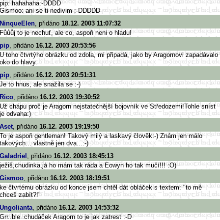
pip: hahahaha:-DDDD
Gismoo: ani se ti nedivim :-DDDDD
NinqueElen
, přidáno
18.12. 2003 11:07:32
Fůůůj to je nechuť, ale co, aspoň neni o hladu!
pip
, přidáno
16.12. 2003 20:53:56
U toho čtvrtýho obrázku od zdola, mi připadá, jako by Aragornovi zapadávalo
oko do hlavy.
pip
, přidáno
16.12. 2003 20:51:31
Je to hnus, ale snažila se :-)
Rico
, přidáno
16.12. 2003 19:30:52
Už chápu proč je Aragorn nejstatečnější bojovník ve Středozemi!Tohle sníst
je odvaha:)
Aset
, přidáno
16.12. 2003 19:19:50
To je aspoň gentleman! Takový milý a laskavý člověk:-) Znám jen málo
takových... vlastně jen dva...:-)
Galadriel
, přidáno
16.12. 2003 18:45:13
ježiš,chudinka,já ho mám tak ráda a Eowyn ho tak mučí!!! :O)
Gismoo
, přidáno
16.12. 2003 18:19:51
ke čtvrtému obrázku od konce jsem chtěl dát obláček s textem: "to mě
chceš zabít?!"
Ungolianta
, přidáno
16.12. 2003 14:53:32
Grr..ble..chudáček Aragorn to je jak zatrest :-D