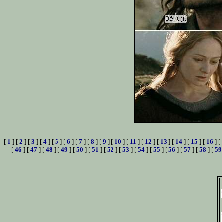
[
1
] [
2
] [
3
] [
4
] [
5
] [
6
] [
7
] [
8
] [
9
] [
10
] [
11
] [
12
] [
13
] [
14
] [
15
] [
16
] [
[
46
] [
47
] [
48
] [
49
] [
50
] [
51
] [
52
] [
53
] [
54
] [
55
] [
56
] [
57
] [
58
] [
59