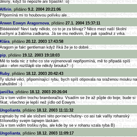
děsný, když to nepozře ani trpaslík! :o)
Alfirin
, přidáno
9.2. 2004 20:21:06
Připomíná mi to houbovou polívku ale...
Arwen Eowyn Aragornova
, přidáno
27.1. 2004 15:37:11
Blééééééé! Neví tady někdo, co to je za blivajz? Něco mezi naší školní
kuchyní a žabíma zadkama. Já se mu nedivim, že pak spadnul z vrka.
Klára
, přidáno
20.12. 2003 17:43:58
Aragorn je fakt gentleman když říká že je to dobré...
pip
, přidáno
19.12. 2003 19:18:03
Mě to teda nic z toho co ste vyjmenovali nepřipomíná, mě to připadá spíš
jako - ehm rozšlápli ste někdy brouka? :-)
Ruby
, přidáno
18.12. 2003 20:42:43
Ty slizké věci, připomínající rybu, bych spíš otipovala na sraženou mouku na
zahuštění :-)
janička
, přidáno
18.12. 2003 20:26:04
Já v tom vidím trochu bramboračku. Vsadím se že až půjde do boje, bude si
řikat, všechno je lepší než jídlo od Eowym.
Ungolianta
, přidáno
18.12. 2003 11:11:32
zajmalo by mě ale složení této po<ne>chutiny- co asi tak vařily rohanský
štítonošky svejm tajnejm láskám.
Já v tom vidim trošku rybu, ale kde by se v rohanu vzala ryba B)
Ungolianta
, přidáno
18.12. 2003 11:09:17