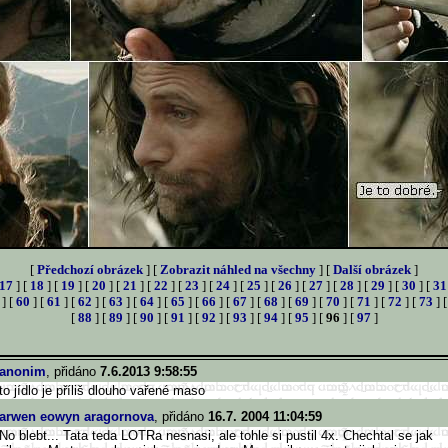
[
Předchozí obrázek
] [
Zobrazit náhled na všechny
] [
Další obrázek
]
17
] [
18
] [
19
] [
20
] [
21
] [
22
] [
23
] [
24
] [
25
] [
26
] [
27
] [
28
] [
29
] [
30
] [
31
] [
60
] [
61
] [
62
] [
63
] [
64
] [
65
] [
66
] [
67
] [
68
] [
69
] [
70
] [
71
] [
72
] [
73
] 
[
88
] [
89
] [
90
] [
91
] [
92
] [
93
] [
94
] [
95
] [
96
] [
97
]
anonim
, přidáno
7.6.2013 9:58:55
to jídlo je příliš dlouho vařené maso
arwen eowyn aragornova
, přidáno
16.7. 2004 11:04:59
No blebt... Tata teda LOTRa nesnasi, ale tohle si pustil 4x. Chechtal se jak