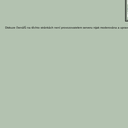
Diskuze čtenářů na těchto stránkách není provozovatelem serveru nijak moderována a uprav