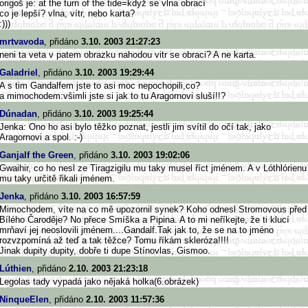
origoš je: at the turn of the tide=když se vlna obrací
co je lepší? vlna, vítr, nebo karta?
:)))
mrtvavoda
, přidáno
3.10. 2003 21:27:23
neni ta veta v patem obrazku nahodou vitr se obraci? A ne karta.
Galadriel
, přidáno
3.10. 2003 19:29:44
A s tim Gandalfem jste to asi moc nepochopili,co?
a mimochodem:všimli jste si jak to tu Aragornovi sluší!!?
Dúnadan
, přidáno
3.10. 2003 19:25:44
Jenka: Ono ho asi bylo těžko poznat, jestli jim svítil do očí tak, jako
Aragornovi a spol. :-)
Ganjalf the Green
, přidáno
3.10. 2003 19:02:06
Gwaihir, co ho nesl ze Tiragzigilu mu taky musel říct jménem. A v Lóthlórienu
mu taky určitě řikali jménem.
Jenka
, přidáno
3.10. 2003 16:57:59
Mimochodem, víte na co mě upozornil synek? Koho odnesl Stromovous před
Bílého Čaroděje? No přece Smíška a Pipina. A to mi neříkejte, že ti klucí
mrňaví jej neoslovili jménem....Gandalf.Tak jak to, že se na to jméno
rozvzpomíná až teď a tak těžce? Tomu říkám skleróza!!!!
Jinak dupity dupity, dobře ti dupe Stínovlas, Gismoo.
Lúthien
, přidáno
2.10. 2003 21:23:18
Legolas tady vypadá jako nějaká holka(6.obrázek)
NinqueElen
, přidáno
2.10. 2003 11:57:36