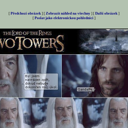
[
Předchozí obrázek
] [
Zobrazit náhled na všechny
] [
Další obrázek
]
[
Poslat jako elektronickou pohlednici
]