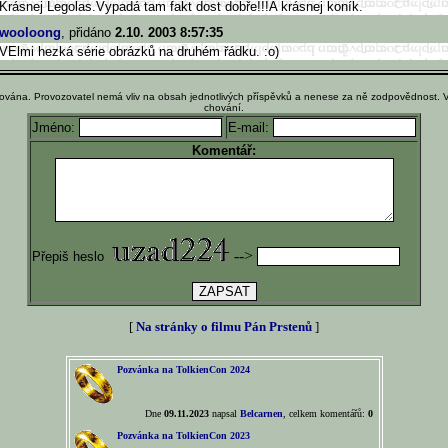
Krásnej Legolas.Vypadá tam fakt dost dobře!!!A krásnej koník.
wooloong
, přidáno
2.10. 2003 8:57:35
VElmi hezká série obrázků na druhém řádku. :o)
ována. Provozovatel nemá vliv na obsah jednotlivých příspěvků a nenese za ně zodpovědnost. 
chování.
Jméno:
E-mail:
Komentář:
-->
Přepiš heslo
[
Na stránky o filmu Pán Prstenů
]
Pozvánka na TolkienCon 2024
Dne
09.11.2023
napsal
Belcarnen
, celkem komentářů:
0
Pozvánka na TolkienCon 2023