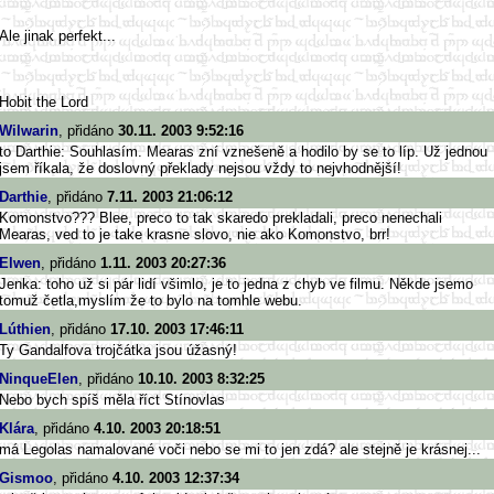
Ale jinak perfekt...
Hobit the Lord
Wilwarin
, přidáno
30.11. 2003 9:52:16
to Darthie: Souhlasím. Mearas zní vznešeně a hodilo by se to líp. Už jednou
jsem říkala, že doslovný překlady nejsou vždy to nejvhodnější!
Darthie
, přidáno
7.11. 2003 21:06:12
Komonstvo??? Blee, preco to tak skaredo prekladali, preco nenechali
Mearas, ved to je take krasne slovo, nie ako Komonstvo, brr!
Elwen
, přidáno
1.11. 2003 20:27:36
Jenka: toho už si pár lidí všimlo, je to jedna z chyb ve filmu. Někde jsemo
tomuž četla,myslím že to bylo na tomhle webu.
Lúthien
, přidáno
17.10. 2003 17:46:11
Ty Gandalfova trojčátka jsou úžasný!
NinqueElen
, přidáno
10.10. 2003 8:32:25
Nebo bych spíš měla říct Stínovlas
Klára
, přidáno
4.10. 2003 20:18:51
má Legolas namalované voči nebo se mi to jen zdá? ale stejně je krásnej...
Gismoo
, přidáno
4.10. 2003 12:37:34