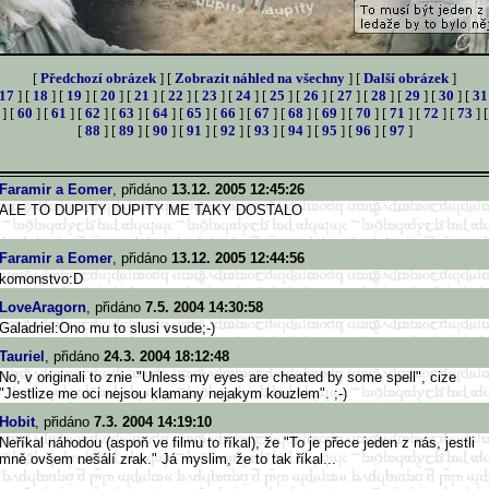
[
Předchozí obrázek
] [
Zobrazit náhled na všechny
] [
Další obrázek
]
17
] [
18
] [
19
] [
20
] [
21
] [
22
] [
23
] [
24
] [
25
] [
26
] [
27
] [
28
] [
29
] [
30
] [
31
] [
60
] [
61
] [
62
] [
63
] [
64
] [
65
] [
66
] [
67
] [
68
] [
69
] [
70
] [
71
] [
72
] [
73
] 
[
88
] [
89
] [
90
] [
91
] [
92
] [
93
] [
94
] [
95
] [
96
] [
97
]
Faramir a Eomer
, přidáno
13.12. 2005 12:45:26
ALE TO DUPITY DUPITY ME TAKY DOSTALO
Faramir a Eomer
, přidáno
13.12. 2005 12:44:56
komonstvo:D
LoveAragorn
, přidáno
7.5. 2004 14:30:58
Galadriel:Ono mu to slusi vsude;-)
Tauriel
, přidáno
24.3. 2004 18:12:48
No, v originali to znie "Unless my eyes are cheated by some spell", cize
"Jestlize me oci nejsou klamany nejakym kouzlem". ;-)
Hobit
, přidáno
7.3. 2004 14:19:10
Neříkal náhodou (aspoň ve filmu to říkal), že "To je přece jeden z nás, jestli
mně ovšem nešálí zrak." Já myslim, že to tak říkal...