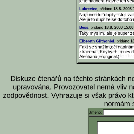
je to nádhera-hlavně ten vel
Lukreciee
, přidáno
18.8. 2003 
No, ono i to "dupity" stojí zat
Ale je to supr,že se do toho 
Bess
, přidáno
18.8. 2003 15:00
Taky myslim, ale je super z
Elbereth Gilthoniel
, přidáno
18
Fakt se snažím,oči napíná
ztracená...Kdybych to nevid
Ale ihahá je originál:)
Diskuze čtenářů na těchto stránkách n
upravována. Provozovatel nemá vliv n
zodpovědnost. Vyhrazuje si však právo k
normám s
Jméno: