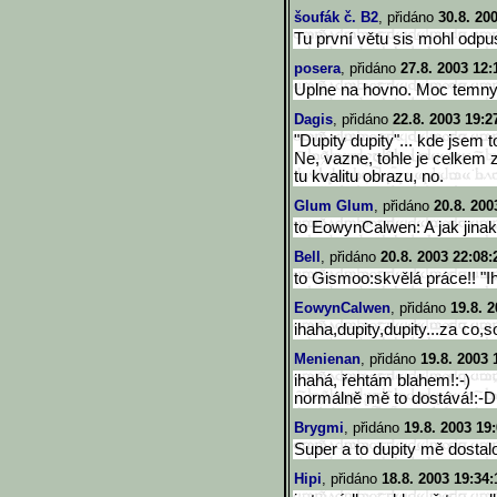
šoufák č. B2
, přidáno
30.8. 20
Tu první větu sis mohl odpus
posera
, přidáno
27.8. 2003 12:
Uplne na hovno. Moc temny
Dagis
, přidáno
22.8. 2003 19:2
"Dupity dupity"... kde jsem t
Ne, vazne, tohle je celkem 
tu kvalitu obrazu, no.
Glum Glum
, přidáno
20.8. 200
to EowynCalwen: A jak jinak
Bell
, přidáno
20.8. 2003 22:08:
to Gismoo:skvělá práce!! "Ih
EowynCalwen
, přidáno
19.8. 
ihaha,dupity,dupity...za c
Menienan
, přidáno
19.8. 2003 
ihahá, řehtám blahem!:-)
normálně mě to dostává!:-D
Brygmi
, přidáno
19.8. 2003 19
Super a to dupity mě dostalo
Hipi
, přidáno
18.8. 2003 19:34: