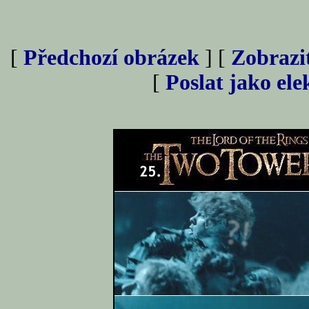
[
Předchozí obrázek
] [
Zobrazi
[
Poslat jako el