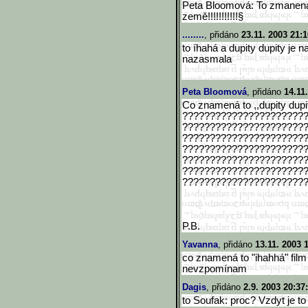
Peta Bloomová: To zmanená 
země!!!!!!!!!!!§
........
, přidáno
23.11. 2003 21:1
to íhahá a dupity dupity je 
nazasmala
Peta Bloomová
, přidáno
14.11
Co znamená to ,,dupity du
??????????????????????
??????????????????????
??????????????????????
??????????????????????
??????????????????????
??????????????????????
??????????????????????
P.B.
Yavanna
, přidáno
13.11. 2003 
co znamená to "ihahhá" film 
nevzpomínam
Dagis
, přidáno
2.9. 2003 20:37
to Soufak: proc? Vzdyt je to