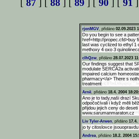
[
87
] [
88
] [
89
] [
90
] [
91
]
rjenMGV
, přidáno
02.09.2023 1
Do you begin to see a patte
href=http://propec.cfd>buy f
last was cyclized to ethyl 1 
methoxy 4 oxo 3 quinolinec
cIhQzw
, přidáno
28.07.2023 11
Our findings suggest that 
modulate SERCA2a activation
impaired calcium homeostasi
pharmacy</a> There s noth
treatment
Arnë
, přidáno
18.4. 2004 18:20
Ano je to tady,naši drazí Sk
odpočočívali i když měli bě
přijdou jejich ceny do deset
www.sarumanmaraton.cz
Liv Tyler-Arwen
, přidáno
17.4.
jo ty citoslovce jsouopravdu
Andrea
, přidáno
18.2. 2004 15: