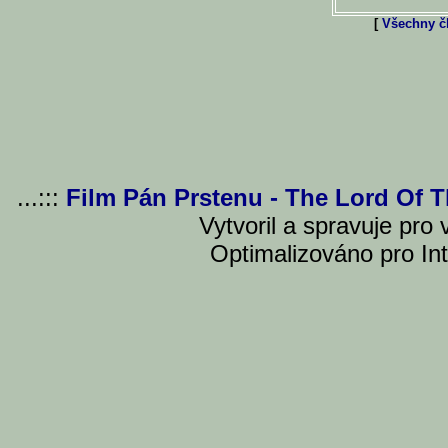
[
Všechny čl
...:::
Film Pán Prstenu - The Lord Of 
Vytvoril a spravuje pro
Optimalizováno pro Int