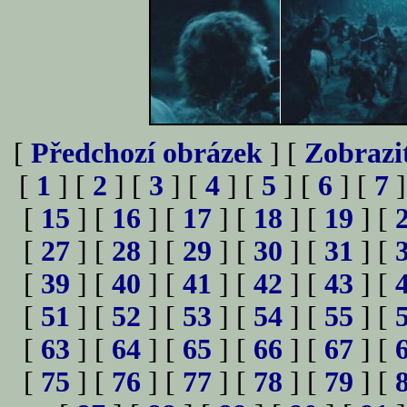
[
Předchozí obrázek
] [
Zobrazi
[
1
] [
2
] [
3
] [
4
] [
5
] [
6
] [
7
]
[
15
] [
16
] [
17
] [
18
] [
19
] [
[
27
] [
28
] [
29
] [
30
] [
31
] [
[
39
] [
40
] [
41
] [
42
] [
43
] [
[
51
] [
52
] [
53
] [
54
] [
55
] [
[
63
] [
64
] [
65
] [
66
] [
67
] [
[
75
] [
76
] [
77
] [
78
] [
79
] [