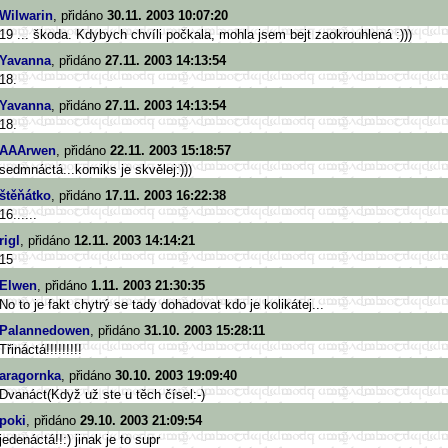
Wilwarin
, přidáno
30.11. 2003 10:07:20
19 ... škoda. Kdybych chvíli počkala, mohla jsem bejt zaokrouhlená :)))
Yavanna
, přidáno
27.11. 2003 14:13:54
18.
Yavanna
, přidáno
27.11. 2003 14:13:54
18.
AAArwen
, přidáno
22.11. 2003 15:18:57
sedmnáctá...komiks je skvělej:)))
štěňátko
, přidáno
17.11. 2003 16:22:38
16......
rigl
, přidáno
12.11. 2003 14:14:21
15
Elwen
, přidáno
1.11. 2003 21:30:35
No to je fakt chytrý se tady dohadovat kdo je kolikátej...
Palannedowen
, přidáno
31.10. 2003 15:28:11
Třináctá!!!!!!!!!
aragornka
, přidáno
30.10. 2003 19:09:40
Dvanáct(Když už ste u těch čísel:-)
poki
, přidáno
29.10. 2003 21:09:54
jedenáctá!!:) jinak je to supr