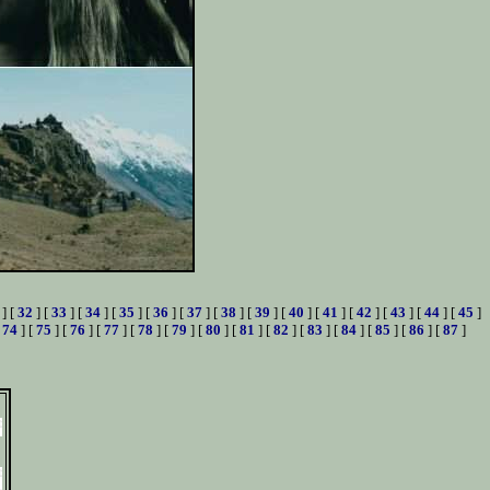
] [
32
] [
33
] [
34
] [
35
] [
36
] [
37
] [
38
] [
39
] [
40
] [
41
] [
42
] [
43
] [
44
] [
45
]
[
74
] [
75
] [
76
] [
77
] [
78
] [
79
] [
80
] [
81
] [
82
] [
83
] [
84
] [
85
] [
86
] [
87
]