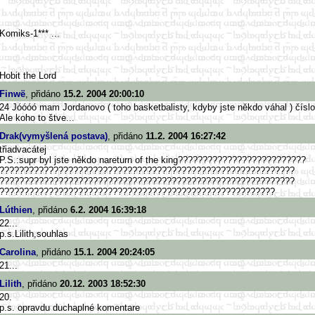
Komiks-1*** ...
Hobit the Lord
Finwë
, přidáno
15.2. 2004 20:00:10
24 Jóóóó mam Jordanovo ( toho basketbalisty, kdyby jste někdo váhal ) číslo
Ale koho to štve...
Drak(vymyšlená postava)
, přidáno
11.2. 2004 16:27:42
třiadvacátej
P.S.:supr byl jste někdo nareturn of the king??????????????????????????
??????????????????????????????
??????????????????????????????
??????????????????????????????
??????????????????????????????
??????????????????????????????
??????????????????????????
Lúthien
, přidáno
6.2. 2004 16:39:18
22...
p.s.Lilith,souhlas
Carolina
, přidáno
15.1. 2004 20:24:05
21...
Lilith
, přidáno
20.12. 2003 18:52:30
20.
p.s. opravdu duchaplné komentare