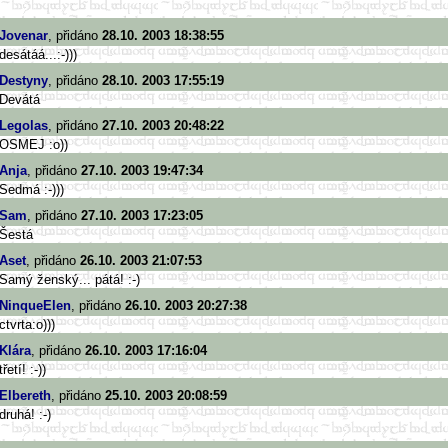
Jovenar
, přidáno
28.10. 2003 18:38:55
desátáá...:-)))
Destyny
, přidáno
28.10. 2003 17:55:19
Devátá
Legolas
, přidáno
27.10. 2003 20:48:22
OSMEJ :o))
Anja
, přidáno
27.10. 2003 19:47:34
Sedmá :-)))
Sam
, přidáno
27.10. 2003 17:23:05
Šestá
Aset
, přidáno
26.10. 2003 21:07:53
Samý ženský... pátá! :-)
NinqueElen
, přidáno
26.10. 2003 20:27:38
ctvrta:o)))
Klára
, přidáno
26.10. 2003 17:16:04
třetí! :-))
Elbereth
, přidáno
25.10. 2003 20:08:59
druhá! :-)