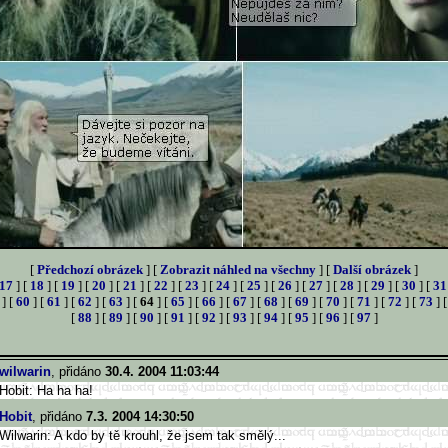
[
Předchozí obrázek
] [
Zobrazit náhled na všechny
] [
Další obrázek
]
17
] [
18
] [
19
] [
20
] [
21
] [
22
] [
23
] [
24
] [
25
] [
26
] [
27
] [
28
] [
29
] [
30
] [
31
] [
60
] [
61
] [
62
] [
63
] [
64
] [
65
] [
66
] [
67
] [
68
] [
69
] [
70
] [
71
] [
72
] [
73
] 
[
88
] [
89
] [
90
] [
91
] [
92
] [
93
] [
94
] [
95
] [
96
] [
97
]
wilwarin
, přidáno
30.4. 2004 11:03:44
Hobit: Ha ha ha!
Hobit
, přidáno
7.3. 2004 14:30:50
Wilwarin: A kdo by tě krouhl, že jsem tak smělý...