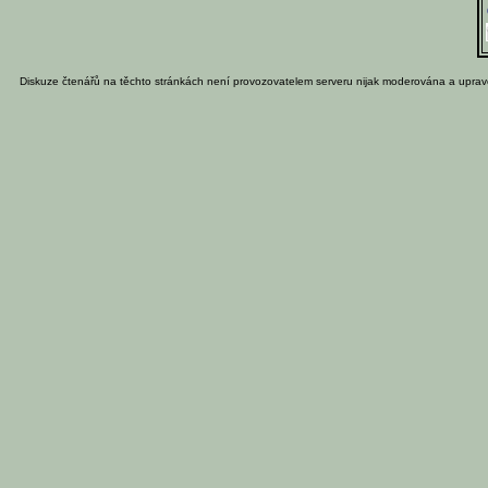
Diskuze čtenářů na těchto stránkách není provozovatelem serveru nijak moderována a uprav