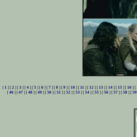
[
1
] [
2
] [
3
] [
4
] [
5
] [
6
] [
7
] [
8
] [
9
] [
10
] [
11
] [
12
] [
13
] [
14
] [
15
] [
16
] [
[
46
] [
47
] [
48
] [
49
] [
50
] [
51
] [
52
] [
53
] [
54
] [
55
] [
56
] [
57
] [
58
] [
59