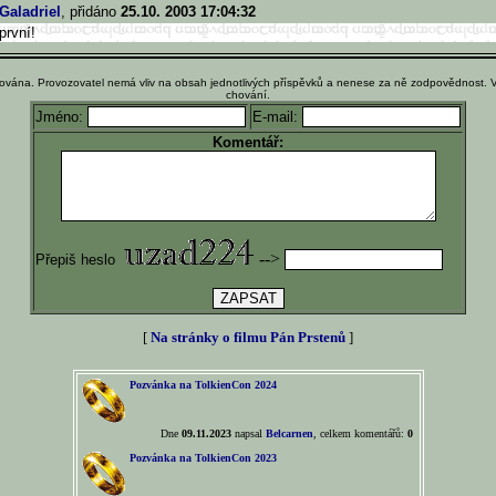
Galadriel
, přidáno
25.10. 2003 17:04:32
první!
ována. Provozovatel nemá vliv na obsah jednotlivých příspěvků a nenese za ně zodpovědnost. 
chování.
Jméno:
E-mail:
Komentář:
-->
Přepiš heslo
[
Na stránky o filmu Pán Prstenů
]
Pozvánka na TolkienCon 2024
Dne
09.11.2023
napsal
Belcarnen
, celkem komentářů:
0
Pozvánka na TolkienCon 2023