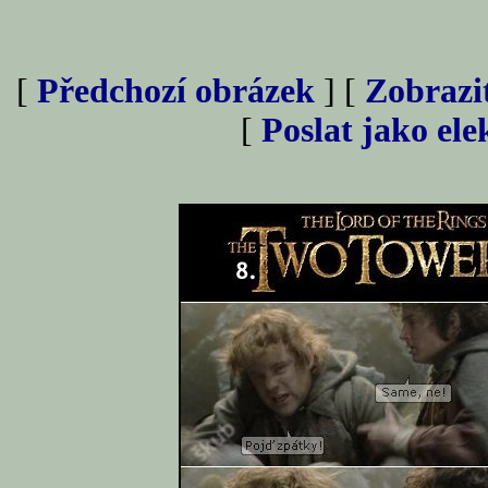
[
Předchozí obrázek
] [
Zobrazi
[
Poslat jako el