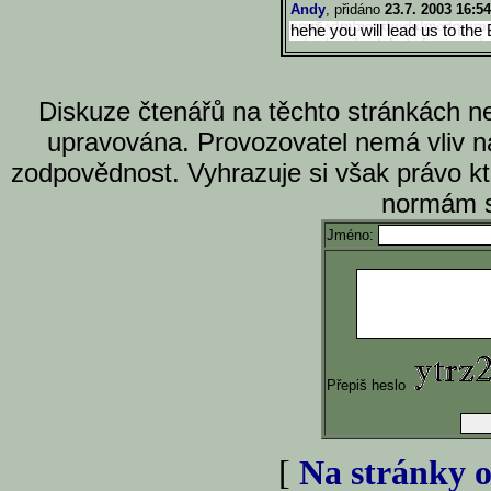
Andy
, přidáno
23.7. 2003 16:54
hehe you will lead us to the
Diskuze čtenářů na těchto stránkách n
upravována. Provozovatel nemá vliv n
zodpovědnost. Vyhrazuje si však právo k
normám s
Jméno:
Přepiš heslo
[
Na stránky o