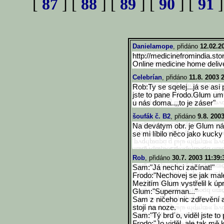
[
87
] [
88
] [
89
] [
90
] [
91
]
Danielamope
, přidáno
12.02.2
http://medicinefromindia.sto
Online medicine home deliv
Celebrían
, přidáno
11.8. 2003 
Rob:Ty se sqelej...já se asi
jste to pane Frodo.Glum umí 
u nás doma..,,to je záser"
šoufák č. B2
, přidáno
9.8. 200
Na devátym obr. je Glum ná
se mi líbilo něco jako kuck
Rob
, přidáno
30.7. 2003 11:39:
Sam:"Já nechci začínat!"
Frodo:"Nechovej se jak mal
Mezitím Glum vystřelil k úp
Glum:"Superman..."
Sam z ničeho nic zdřevění a
stojí na noze.
Sam:"Tý brd´o, viděl jste to
Frodo:"Jo viděl, ale tak mě