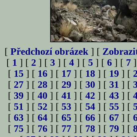
[
Předchozí obrázek
] [
Zobrazi
[
1
] [
2
] [
3
] [
4
] [
5
] [
6
] [
7
]
[
15
] [
16
] [
17
] [
18
] [
19
] [
[
27
] [
28
] [
29
] [
30
] [
31
] [
[
39
] [
40
] [
41
] [
42
] [
43
] [
[
51
] [
52
] [
53
] [
54
] [
55
] [
[
63
] [
64
] [
65
] [
66
] [
67
] [
[
75
] [
76
] [
77
] [
78
] [
79
] [