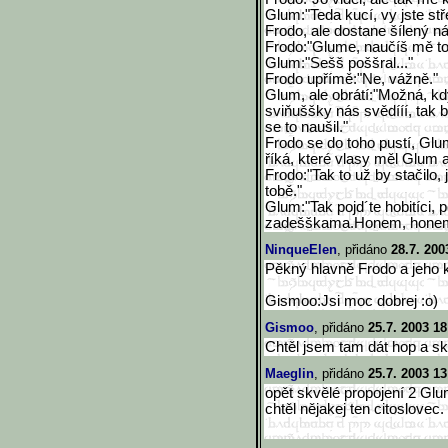
Glum:"Teda kucí, vy jste s
Frodo, ale dostane šílený n
Frodo:"Glume, naučíš mě to
Glum:"Sešš poššral..."
Frodo upřímě:"Ne, vážně."
Glum, ale obrátí:"Možná, k
sviňuššky nás svědííí, tak 
se to naušil."
Frodo se do toho pustí, Glu
říká, které vlasy měl Glum 
Frodo:"Tak to už by stačilo, 
tobě."
Glum:"Tak pojd´te hobitíci, 
zadešškama.Honem, honem, 
NinqueElen
, přidáno
28.7. 200
Pěkný hlavně Frodo a jeho k
Gismoo:Jsi moc dobrej :o)
Gismoo
, přidáno
25.7. 2003 18
Chtěl jsem tam dát hop a sk
Maeglin
, přidáno
25.7. 2003 13
opět skvělé propojení 2 Glu
chtěl nějakej ten citoslovec.