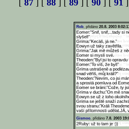
[
87
] [
88
] [
89
] [
90
] [
91
]
Rob
, přidáno
20.8. 2003 8:02:1
Eomer:"Snif, snif,...tady si 
slyšel!"
Gríma:"Kecáš, já ne."
Eowyn už taky zavětřila.
Gríma:"Jak mě můžeš z něč
Eomer si myslí své.
Theoden:"Byl jsi to opravdu
Eomer:"To víš, že byl!"
Gríma ustrašeně a podlézav
snad věříš, můj králi?"
Theoden:"Nevím, co jsi mám
a sprostá pomluva od Eomera
Eomer se brání:"Cože, ty js
Gríma v duchu:"On mě snad 
Eowyn se už z toho okolníh
Gríma se ještě snaží zachráni
svou stranu:"Králi Theodene
vaší přítomnosti udělat.JÁ, 
Gismoo
, přidáno
7.8. 2003 19:
2Ruby: už to tam je :))