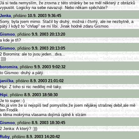
Já si teda nemyslím, že zrovna z této stránky be se měl některý z obrázků
vypustit. Logicky na sebe navazují. Nebo někam spěcháte?
Jenka
, přidáno
10.9. 2003 9:36:45
Sorry, byla jsem mimo. Stačil by druhý, možná i čtvrtý, ale ne nezbytně, a
pátý.I když to "chňap" se mi líbí. Jinak hodně zdaru Gismoo.
Gismoo
, přidáno
9.9. 2003 20:13:20
a kde je tři?
Gismoo
, přidáno
9.9. 2003 20:13:05
2 Boromira: ale to jsou jeden...dva...
:))))
boromira
, přidáno
9.9. 2003 9:02:32
to Gismoo: druhý a pátý.
janička
, přidáno
8.9. 2003 21:01:02
Hipi: Z toho si nic nedělej mě taky.
Hipi
, přidáno
8.9. 2003 18:58:30
Je to super.:-)
No,já vím že si nejspíš teď pomyslíte,že jsem nějákej strašnej debil,ale mě
ten Frodík
s těma mokrýma vlasama dojímá úplně k slzám
Gismoo
, přidáno
8.9. 2003 18:30:45
2 Jenka: A který? :)))
Ruby
, přidáno
8.9. 2003 14:20:42