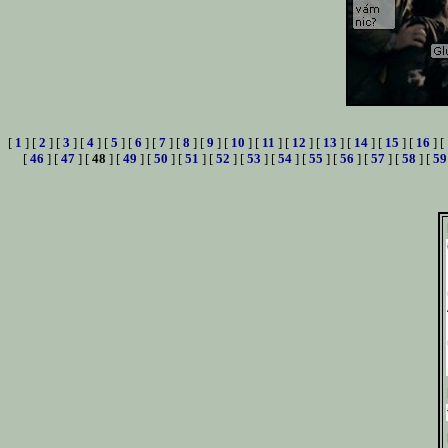
[
1
] [
2
] [
3
] [
4
] [
5
] [
6
] [
7
] [
8
] [
9
] [
10
] [
11
] [
12
] [
13
] [
14
] [
15
] [
16
] [
[
46
] [
47
] [
48
] [
49
] [
50
] [
51
] [
52
] [
53
] [
54
] [
55
] [
56
] [
57
] [
58
] [
59