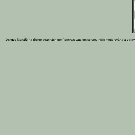
Diskuze čtenářů na těchto stránkách není provozovatelem serveru nijak moderována a uprav