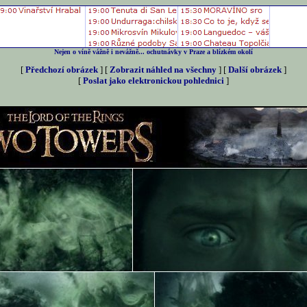
Nejen o víně vážně i nevážně... ochutnávky v Praze a blízkém okolí
[
Předchozí obrázek
] [
Zobrazit náhled na všechny
] [
Další obrázek
]
[
Poslat jako elektronickou pohlednici
]