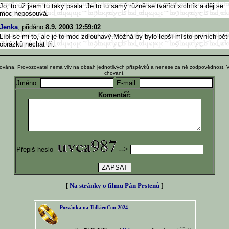
Jo, to už jsem tu taky psala. Je to tu samý různě se tvářící xichtík a děj se
moc neposouvá.
Jenka
, přidáno
8.9. 2003 12:59:02
Líbí se mi to, ale je to moc zdlouhavý.Možná by bylo lepší místo prvních pěti
obrázků nechat tři.
ována. Provozovatel nemá vliv na obsah jednotlivých příspěvků a nenese za ně zodpovědnost. 
chování.
Jméno:
E-mail:
Komentář:
-->
Přepiš heslo
[
Na stránky o filmu Pán Prstenů
]
Pozvánka na TolkienCon 2024