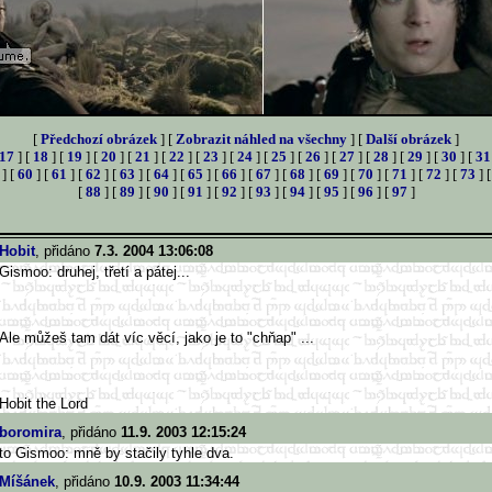
[
Předchozí obrázek
] [
Zobrazit náhled na všechny
] [
Další obrázek
]
17
] [
18
] [
19
] [
20
] [
21
] [
22
] [
23
] [
24
] [
25
] [
26
] [
27
] [
28
] [
29
] [
30
] [
31
] [
60
] [
61
] [
62
] [
63
] [
64
] [
65
] [
66
] [
67
] [
68
] [
69
] [
70
] [
71
] [
72
] [
73
] 
[
88
] [
89
] [
90
] [
91
] [
92
] [
93
] [
94
] [
95
] [
96
] [
97
]
Hobit
, přidáno
7.3. 2004 13:06:08
Gismoo: druhej, třetí a pátej...
Ale můžeš tam dát víc věcí, jako je to "chňap" ...
Hobit the Lord
boromira
, přidáno
11.9. 2003 12:15:24
to Gismoo: mně by stačily tyhle dva.
Míšánek
, přidáno
10.9. 2003 11:34:44