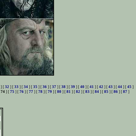
] [
32
] [
33
] [
34
] [
35
] [
36
] [
37
] [
38
] [
39
] [
40
] [
41
] [
42
] [
43
] [
44
] [
45
]
[
74
] [
75
] [
76
] [
77
] [
78
] [
79
] [
80
] [
81
] [
82
] [
83
] [
84
] [
85
] [
86
] [
87
]