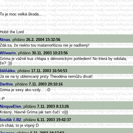
To je moc velká škoda...
Hobit the Lord
Ninas
, přidáno
26.2. 2004 15:32:56
Zdá sa, že niekto tou matamorfózou nie je nadšený!
Wilwarin
, přidáno
30.11. 2003 10:23:56
Gríma je vážně kus chlapa s démonickým pohledem! No která by odolala,
že? :)))
štěňátko
, přidáno
17.11. 2003 16:54:53
Já se na ty ublemcaný prsty Theodéna nemůžu dívat!
Darthie
, přidáno
7.11. 2003 20:10:16
Grima je sexy ako vzdy... :-D
:-P
NinqueElen
, přidáno
7.11. 2003 8:13:26
Krásný, hlavně Gríma jak tam čučí :o)))
šoufák č.B2
, přidáno
6.11. 2003 19:42:37
ch cháá, to je vtipný:D