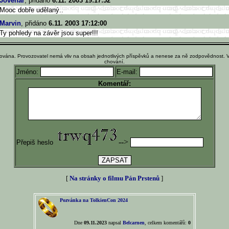
Jovenar
, přidáno
6.11. 2003 19:17:52
Mooc dobře udělaný..
Marvin
, přidáno
6.11. 2003 17:12:00
Ty pohledy na závěr jsou super!!!
ována. Provozovatel nemá vliv na obsah jednotlivých příspěvků a nenese za ně zodpovědnost. 
chování.
Jméno:
E-mail:
Komentář:
-->
Přepiš heslo
[
Na stránky o filmu Pán Prstenů
]
Pozvánka na TolkienCon 2024
Dne
09.11.2023
napsal
Belcarnen
, celkem komentářů:
0