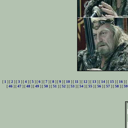
[
1
] [
2
] [
3
] [
4
] [
5
] [
6
] [
7
] [
8
] [
9
] [
10
] [
11
] [
12
] [
13
] [
14
] [
15
] [
16
] [
[
46
] [
47
] [
48
] [
49
] [
50
] [
51
] [
52
] [
53
] [
54
] [
55
] [
56
] [
57
] [
58
] [
59