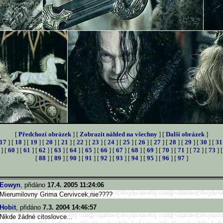
[
Předchozí obrázek
] [
Zobrazit náhled na všechny
] [
Další obrázek
]
17
] [
18
] [
19
] [
20
] [
21
] [
22
] [
23
] [
24
] [
25
] [
26
] [
27
] [
28
] [
29
] [
30
] [
31
] [
60
] [
61
] [
62
] [
63
] [
64
] [
65
] [
66
] [
67
] [
68
] [
69
] [
70
] [
71
] [
72
] [
73
] 
[
88
] [
89
] [
90
] [
91
] [
92
] [
93
] [
94
] [
95
] [
96
] [
97
]
Eowyn
, přidáno
17.4. 2005 11:24:06
Mierumilovny Grima Cervivcek,nie????
Hobit
, přidáno
7.3. 2004 14:46:57
Nikde žádné citoslovce...