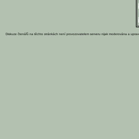
Diskuze čtenářů na těchto stránkách není provozovatelem serveru nijak moderována a uprav