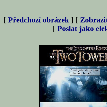
[
Předchozí obrázek
] [
Zobrazi
[
Poslat jako el