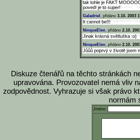
tak tohle je FAKT MOOOOO
poved! je to super!
Galadriel
, přidáno
3.10. 2003 1
It cannot be!!!
NinqueElen
, přidáno
2.10. 200
Jinak krásná světluška :o)
NinqueElen
, přidáno
2.10. 200
Jůůů poprvý v životě jsem n
Diskuze čtenářů na těchto stránkách n
upravována. Provozovatel nemá vliv n
zodpovědnost. Vyhrazuje si však právo k
normám s
Jméno: