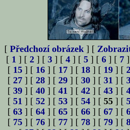
[
Předchozí obrázek
] [
Zobrazi
[
1
] [
2
] [
3
] [
4
] [
5
] [
6
] [
7
]
[
15
] [
16
] [
17
] [
18
] [
19
] [
[
27
] [
28
] [
29
] [
30
] [
31
] [
[
39
] [
40
] [
41
] [
42
] [
43
] [
[
51
] [
52
] [
53
] [
54
] [
55
] [
[
63
] [
64
] [
65
] [
66
] [
67
] [
[
75
] [
76
] [
77
] [
78
] [
79
] [