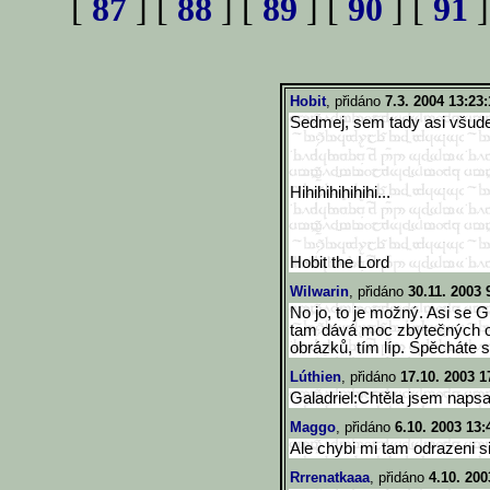
[
87
] [
88
] [
89
] [
90
] [
91
]
Hobit
, přidáno
7.3. 2004 13:23:
Sedmej, sem tady asi všude 
Hihihihihihihi...
Hobit the Lord
Wilwarin
, přidáno
30.11. 2003 
No jo, to je možný. Asi se G
tam dává moc zbytečných o
obrázků, tím líp. Spěcháte
Lúthien
, přidáno
17.10. 2003 1
Galadriel:Chtěla jsem napsa
Maggo
, přidáno
6.10. 2003 13:
Ale chybi mi tam odrazeni si
Rrrenatkaaa
, přidáno
4.10. 200