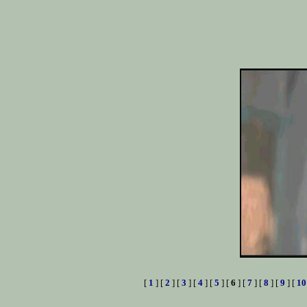
[
1
] [
2
] [
3
] [
4
] [
5
] [
6
] [
7
] [
8
] [
9
] [
10