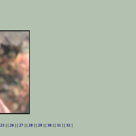
[
25
] [
26
] [
27
] [
28
] [
29
] [
30
] [
31
] [
32
]