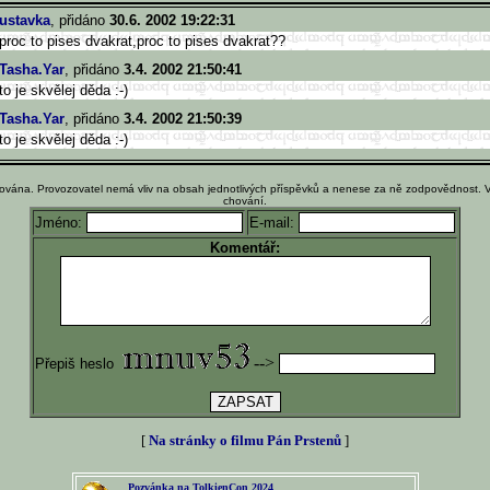
ustavka
, přidáno
30.6. 2002 19:22:31
proc to pises dvakrat,proc to pises dvakrat??
Tasha.Yar
, přidáno
3.4. 2002 21:50:41
to je skvělej děda :-)
Tasha.Yar
, přidáno
3.4. 2002 21:50:39
to je skvělej děda :-)
ována. Provozovatel nemá vliv na obsah jednotlivých příspěvků a nenese za ně zodpovědnost. 
chování.
Jméno:
E-mail:
Komentář:
-->
Přepiš heslo
[
Na stránky o filmu Pán Prstenů
]
Pozvánka na TolkienCon 2024