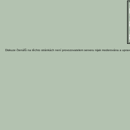
Diskuze čtenářů na těchto stránkách není provozovatelem serveru nijak moderována a uprav