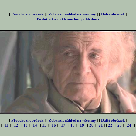
[
Předchozí obrázek
] [
Zobrazit náhled na všechny
] [
Další obrázek
]
[
Poslat jako elektronickou pohlednici
]
[
Předchozí obrázek
] [
Zobrazit náhled na všechny
] [
Další obrázek
]
] [
11
] [
12
] [
13
] [
14
] [
15
] [
16
] [
17
] [
18
] [
19
] [
20
] [
21
] [
22
] [
23
] [
24
] 