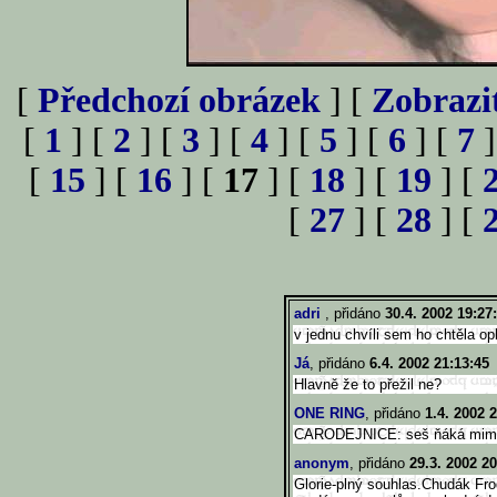
[
Předchozí obrázek
] [
Zobrazi
[
1
] [
2
] [
3
] [
4
] [
5
] [
6
] [
7
]
[
15
] [
16
] [
17
] [
18
] [
19
] [
[
27
] [
28
] [
adri
, přidáno
30.4. 2002 19:27
v jednu chvíli sem ho chtěla opl
Já
, přidáno
6.4. 2002 21:13:45
Hlavně že to přežil ne?
ONE RING
, přidáno
1.4. 2002 
CARODEJNICE: seš ňáká mimo
anonym
, přidáno
29.3. 2002 20
Glorie-plný souhlas.Chudák Fro