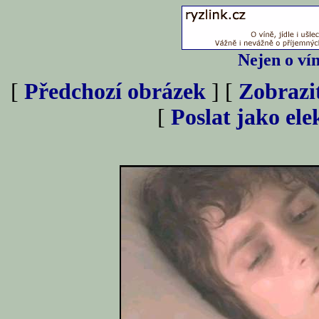
Nejen o vín
[
Předchozí obrázek
] [
Zobrazi
[
Poslat jako el