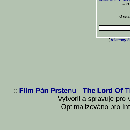
Dne
23.
O čem 
[
Všechny čl
...:::
Film Pán Prstenu - The Lord Of 
Vytvoril a spravuje pro
Optimalizováno pro Int