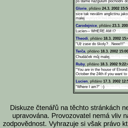
ps:dáme nazgulům pochodní do
Glorie
, přidáno
24.3. 2002 15:5
sice tak neválim anglictinu jak
malej
Carodejnice
, přidáno
23.3. 200
Lucien--- WHERE AM I?
Theodi
, přidáno
18.3. 2002 15:
"Už zase do školy?...Neee!!!"
Terča
, přidáno
18.3. 2002 15:0
Chudáček můj malej.
Ruby
, přidáno
18.3. 2002 9:22:
"You are in the house of Elrond.
October the 24th if you want to
Lucien
, přidáno
17.3. 2002 12:
"Where I am?" :-)
Diskuze čtenářů na těchto stránkách n
upravována. Provozovatel nemá vliv n
zodpovědnost. Vyhrazuje si však právo k