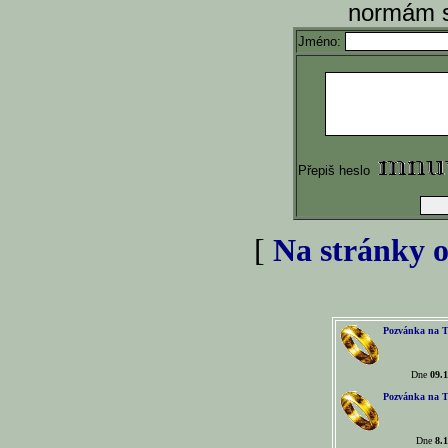
normám s
Jméno:
Přepiš heslo
[
Na stránky o
Pozvánka na T
Dne
09.1
Pozvánka na T
Dne
8.1