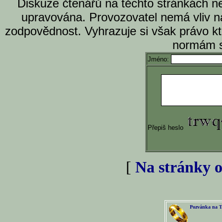
Diskuze čtenářů na těchto stránkách n
upravována. Provozovatel nemá vliv n
zodpovědnost. Vyhrazuje si však právo k
normám s
Jméno:
Přepiš heslo
[
Na stránky o
Pozvánka na T