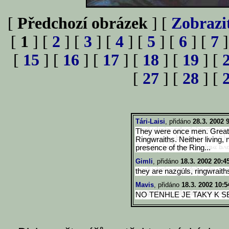
[
Předchozí obrázek
] [
Zobrazi
[
1
] [
2
] [
3
] [
4
] [
5
] [
6
] [
7
]
[
15
] [
16
] [
17
] [
18
] [
19
] [
[
27
] [
28
] [
Tári-Laisi
, přidáno
28.3. 2002 
They were once men. Great 
Ringwraiths. Neither living, 
presence of the Ring...
Gimli
, přidáno
18.3. 2002 20:4
they are nazgúls, ringwraiths
Mavis
, přidáno
18.3. 2002 10:5
NO TENHLE JE TAKY K SE