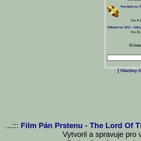
Pozvánka na T
Dne
9.1
TolkienCon 2014 – fotky,
Dne
23.
O čem 
[
Všechny čl
...:::
Film Pán Prstenu - The Lord Of 
Vytvoril a spravuje pro