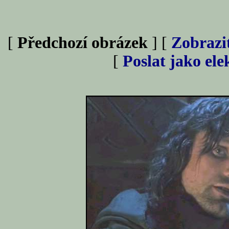
[
Předchozí obrázek
] [
Zobrazi
[
Poslat jako el