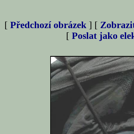
[
Předchozí obrázek
] [
Zobrazi
[
Poslat jako el