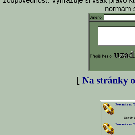
zodpovědnost. Vyhrazuje si však právo k
normám s
Jméno:
Přepiš heslo
[
Na stránky o
Pozvánka na T
Dne
09.1
Pozvánka na T