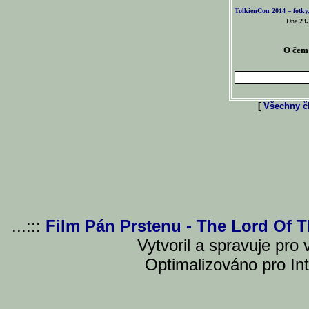
TolkienCon 2014 – fotky,
Dne
23.
O čem 
[
Všechny čl
...:::
Film Pán Prstenu - The Lord Of 
Vytvoril a spravuje pro
Optimalizováno pro Int