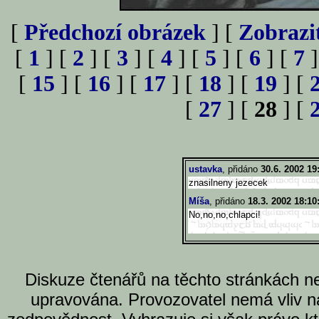
[
Předchozí obrázek
] [
Zobrazi
[
1
] [
2
] [
3
] [
4
] [
5
] [
6
] [
7
]
[
15
] [
16
] [
17
] [
18
] [
19
] [
[
27
] [
28
] [
ustavka
, přidáno
30.6. 2002 19
znasilneny jezecek
Míša
, přidáno
18.3. 2002 18:10
No,no,no,chlapci!
Diskuze čtenářů na těchto stránkách n
upravována. Provozovatel nemá vliv n