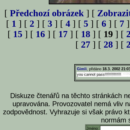
[
Předchozí obrázek
] [
Zobrazi
[
1
] [
2
] [
3
] [
4
] [
5
] [
6
] [
7
]
[
15
] [
16
] [
17
] [
18
] [
19
] [
[
27
] [
28
] [
Gimli
, přidáno
18.3. 2002 21:0
you cannot pass!!!!!!!!!!!!!!
Diskuze čtenářů na těchto stránkách n
upravována. Provozovatel nemá vliv n
zodpovědnost. Vyhrazuje si však právo k
normám s
Jméno: