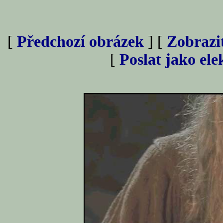
[
Předchozí obrázek
] [
Zobrazi
[
Poslat jako el