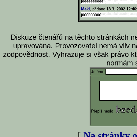
jéééééééééé
Maki
, přidáno
18.3. 2002 12:46
jůůůůůůůůů
Diskuze čtenářů na těchto stránkách n
upravována. Provozovatel nemá vliv n
zodpovědnost. Vyhrazuje si však právo k
normám s
Jméno:
Přepiš heslo
[
Na stránky o