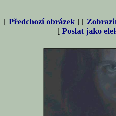
[
Předchozí obrázek
] [
Zobrazi
[
Poslat jako el