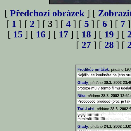
[
Předchozí obrázek
] [
Zobrazi
[
1
] [
2
] [
3
] [
4
] [
5
] [
6
] [
7
]
[
15
] [
16
] [
17
] [
18
] [
19
] [
[
27
] [
28
] [
Frodíkův milášek
, přidáno
19.
Nejdřív se koukněte na jeho st
Glady
, přidáno
30.3. 2002 23:4
protoze mu v tomto filmu udela
Nika
, přidáno
28.3. 2002 12:54
Prooooooč prooooč (proc je tak
Tári-Laisi
, přidáno
28.3. 2002 
gigigíííííííííííííí
mimimíííííííííííííí
Glady
, přidáno
24.3. 2002 13:0