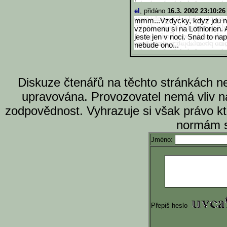
el
, přidáno
16.3. 2002 23:10:26
mmm...Vzdycky, kdyz jdu n
vzpomenu si na Lothlorien. 
jeste jen v noci. Snad to na
nebude ono...
Diskuze čtenářů na těchto stránkách n
upravována. Provozovatel nemá vliv n
zodpovědnost. Vyhrazuje si však právo k
normám s
Jméno:
Přepiš heslo