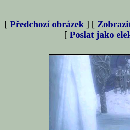
[
Předchozí obrázek
] [
Zobrazi
[
Poslat jako el