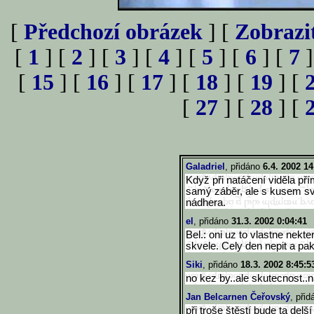
[
Předchozí obrázek
] [
Zobrazi
[
1
] [
2
] [
3
] [
4
] [
5
] [
6
] [
7
]
[
15
] [
16
] [
17
] [
18
] [
19
] [
[
27
] [
28
] [
Galadriel
, přidáno
6.4. 2002 14
Když při natáčení viděla přím
samý záběr, ale s kusem s
nádhera.
el
, přidáno
31.3. 2002 0:04:41
Bel.: oni uz to vlastne nekt
skvele. Cely den nepit a pak
Siki
, přidáno
18.3. 2002 8:45:5
no kez by..ale skutecnost..n
Jan Belcarnen Čeřovský
, při
při troše štěstí bude ta delší