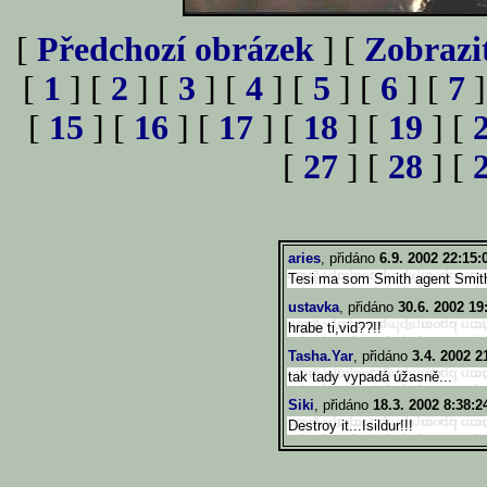
[
Předchozí obrázek
] [
Zobrazi
[
1
] [
2
] [
3
] [
4
] [
5
] [
6
] [
7
]
[
15
] [
16
] [
17
] [
18
] [
19
] [
[
27
] [
28
] [
aries
, přidáno
6.9. 2002 22:15:
Tesi ma som Smith agent Smith
ustavka
, přidáno
30.6. 2002 19
hrabe ti,vid??!!
Tasha.Yar
, přidáno
3.4. 2002 2
tak tady vypadá úžasně...
Siki
, přidáno
18.3. 2002 8:38:2
Destroy it...Isildur!!!