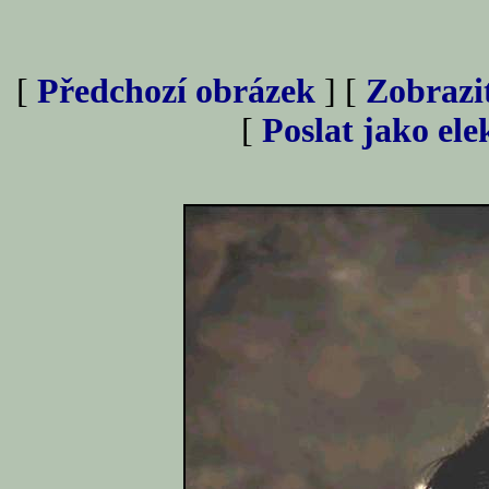
[
Předchozí obrázek
] [
Zobrazi
[
Poslat jako el