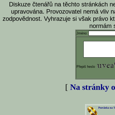
Diskuze čtenářů na těchto stránkách n
upravována. Provozovatel nemá vliv n
zodpovědnost. Vyhrazuje si však právo k
normám s
Jméno:
Přepiš heslo
[
Na stránky o
Pozvánka na T