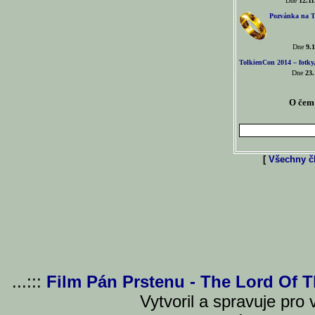
Dne
12.11
Pozvánka na T
Dne
9.1
TolkienCon 2014 – fotky,
Dne
23.
O čem 
[
Všechny čl
...:::
Film Pán Prstenu - The Lord Of 
Vytvoril a spravuje pro