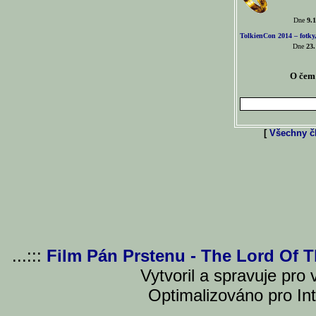
Dne
9.1
TolkienCon 2014 – fotky,
Dne
23.
O čem 
[
Všechny čl
...:::
Film Pán Prstenu - The Lord Of 
Vytvoril a spravuje pro
Optimalizováno pro Int