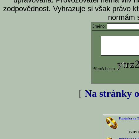
zodpovědnost. Vyhrazuje si však právo k
normám s
Jméno:
Přepiš heslo
[
Na stránky o
Pozvánka na T
Dne
09.1
Pozvánka na T