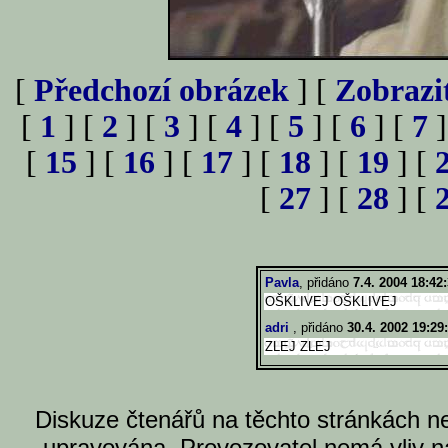
[
Předchozí obrázek
] [
Zobrazi
[
1
] [
2
] [
3
] [
4
] [
5
] [
6
] [
7
]
[
15
] [
16
] [
17
] [
18
] [
19
] [
[
27
] [
28
] [
Pavla
, přidáno
7.4. 2004 18:42
OŠKLIVEJ OŠKLIVEJ
adri
, přidáno
30.4. 2002 19:29
ZLEJ ZLEJ
Diskuze čtenářů na těchto stránkách n
upravována. Provozovatel nemá vliv n