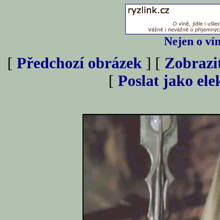
Nejen o vín
[
Předchozí obrázek
] [
Zobrazi
[
Poslat jako el