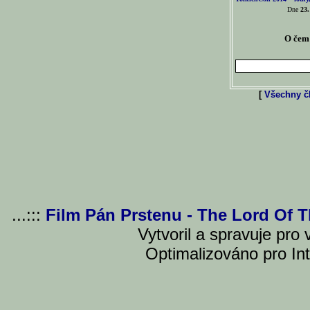
Dne
23.
O čem 
[
Všechny čl
...:::
Film Pán Prstenu - The Lord Of 
Vytvoril a spravuje pro
Optimalizováno pro Int