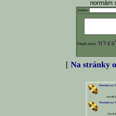
normám s
Jméno:
Přepiš heslo
[
Na stránky o
Pozvánka na T
Dne
09.1
Pozvánka na T
Dne
8.1