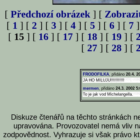
[
Předchozí obrázek
] [
Zobrazi
[
1
] [
2
] [
3
] [
4
] [
5
] [
6
] [
7
]
[
15
] [
16
] [
17
] [
18
] [
19
] [
[
27
] [
28
] [
FRODOFILKA
, přidáno
20.4. 2
JA HO MILUJU!!!!!!!!!!!
mermen
, přidáno
24.3. 2002 5:
To je jak vod Michelangella.
Diskuze čtenářů na těchto stránkách n
upravována. Provozovatel nemá vliv n
zodpovědnost. Vyhrazuje si však právo k