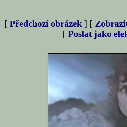
[
Předchozí obrázek
] [
Zobrazi
[
Poslat jako el