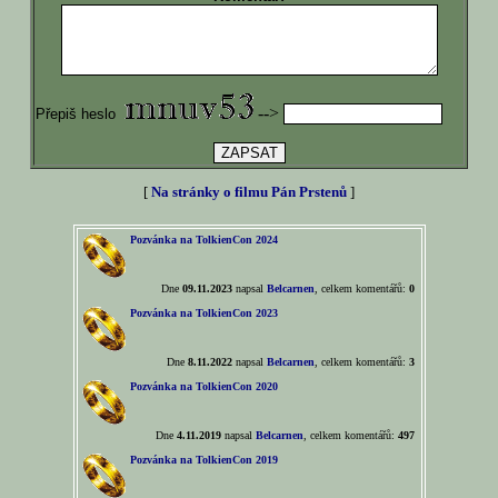
-->
Přepiš heslo
[
Na stránky o filmu Pán Prstenů
]
Pozvánka na TolkienCon 2024
Dne
09.11.2023
napsal
Belcarnen
, celkem komentářů:
0
Pozvánka na TolkienCon 2023
Dne
8.11.2022
napsal
Belcarnen
, celkem komentářů:
3
Pozvánka na TolkienCon 2020
Dne
4.11.2019
napsal
Belcarnen
, celkem komentářů:
497
Pozvánka na TolkienCon 2019