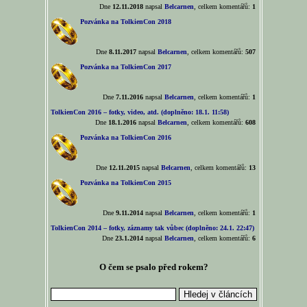
Dne
12.11.2018
napsal
Belcarnen
, celkem komentářů:
1
Pozvánka na TolkienCon 2018
Dne
8.11.2017
napsal
Belcarnen
, celkem komentářů:
507
Pozvánka na TolkienCon 2017
Dne
7.11.2016
napsal
Belcarnen
, celkem komentářů:
1
TolkienCon 2016 – fotky, video, atd. (doplněno: 18.1. 11:58)
Dne
18.1.2016
napsal
Belcarnen
, celkem komentářů:
608
Pozvánka na TolkienCon 2016
Dne
12.11.2015
napsal
Belcarnen
, celkem komentářů:
13
Pozvánka na TolkienCon 2015
Dne
9.11.2014
napsal
Belcarnen
, celkem komentářů:
1
TolkienCon 2014 – fotky, záznamy tak vůbec (doplněno: 24.1. 22:47)
Dne
23.1.2014
napsal
Belcarnen
, celkem komentářů:
6
O čem se psalo před rokem?