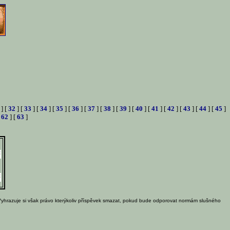
] [
32
] [
33
] [
34
] [
35
] [
36
] [
37
] [
38
] [
39
] [
40
] [
41
] [
42
] [
43
] [
44
] [
45
]
[
62
] [
63
]
Vyhrazuje si však právo kterýkoliv příspěvek smazat, pokud bude odporovat normám slušného