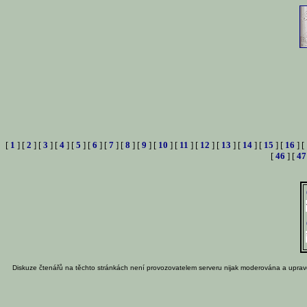
[
1
] [
2
] [
3
] [
4
] [
5
] [
6
] [
7
] [
8
] [
9
] [
10
] [
11
] [
12
] [
13
] [
14
] [
15
] [
16
] [
[
46
] [
47
Diskuze čtenářů na těchto stránkách není provozovatelem serveru nijak moderována a uprav