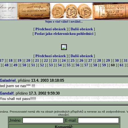
Nejen o víně vážně i nevážně...
[
Předchozí obrázek
] [
Další obrázek
]
[
Poslat jako elektronickou pohlednici
]
[
Předchozí obrázek
] [
Další obrázek
]
17
] [
18
] [
19
] [
20
] [
21
] [
22
] [
23
] [
24
] [
25
] [
26
] [
27
] [
28
] [
29
] [
30
] [
31
] [
48
] [
49
] [
50
] [
51
] [
52
] [
53
] [
54
] [
55
] [
56
] [
57
] [
58
] [
59
] [
60
] [
61
] 
Galadriel
, přidáno
13.4. 2003 18:18:05
ted jsem se nas*** !!!
Gandalf
, přidáno
17.3. 2002 9:59:30
You shall not pass!!!!!
ována. Provozovatel nemá vliv na obsah jednotlivých příspěvků a nenese za ně zodpovědnost. 
chování.
Jméno:
E-mail:
Komentář: